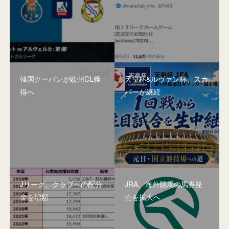
韓国クーパンが欧州CL獲
天皇杯&ルヴァン杯、スカ
得へ
パーが継続
Jリーグ、クラブへの配分
JRA、海外競馬の馬券発
金を増額
売を拡大へ