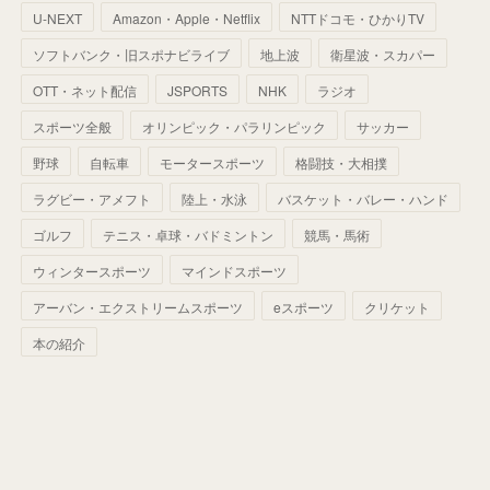
(
35
)
U-NEXT
Amazon・Apple・Netflix
NTTドコモ・ひかりTV
(
68
)
(
40
)
(
54
)
(
41
)
(
29
)
(
33
)
(
42
)
(
40
)
ソフトバンク・旧スポナビライブ
地上波
衛星波・スカパー
(
60
)
(
50
)
(
56
)
(
33
)
(
25
)
(
53
)
OTT・ネット配信
JSPORTS
NHK
ラジオ
(
50
)
(
39
)
(
42
)
スポーツ全般
(
58
)
オリンピック・パラリンピック
サッカー
(
56
)
(
38
)
(
32
)
(
41
)
(
34
)
(
42
)
野球
自転車
モータースポーツ
格闘技・大相撲
(
45
)
(
74
)
(
57
)
(
24
)
(
60
)
(
32
)
(
9
)
ラグビー・アメフト
陸上・水泳
バスケット・バレー・ハンド
(
70
)
(
41
)
(
28
)
(
13
)
(
37
)
(
22
)
ゴルフ
テニス・卓球・バドミントン
競馬・馬術
(
29
)
ウィンタースポーツ
(
29
)
マインドスポーツ
(
45
)
(
37
)
(
29
)
アーバン・エクストリームスポーツ
eスポーツ
クリケット
(
33
)
(
49
)
(
59
)
(
32
)
本の紹介
(
41
)
(
44
)
(
50
)
(
36
)
(
14
)