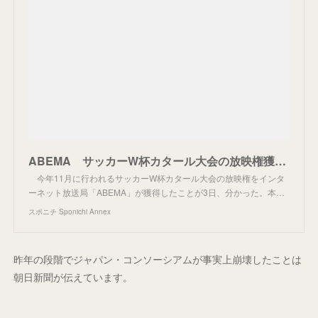
ABEMA サッカーW杯カタール大会の放映権獲得、日本戦は全試合テレ朝に“バラ売り”の方向 - スポニチ Sponichi Annex 芸能
今年11月に行われるサッカーW杯カタール大会の放映権をインタ
ーネット放送局「ABEMA」が獲得したことが3日、分かった。本…
スポニチ Sponichi Annex
昨年の段階でジャパン・コンソーシアムが事実上崩壊したことは
朝日新聞が伝えています。