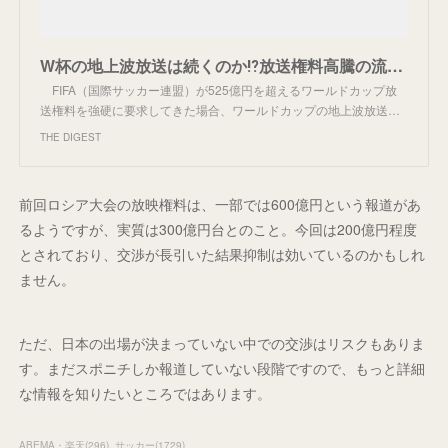
W杯の地上波放送は続くのか⁉放送権料高騰の流れに潮目の変化も
FIFA（国際サッカー連盟）が525億円を超えるワールドカップ放
送権料を強硬に要求してきた場合、ワールドカップの地上波放送…
THE DIGEST
前回ロシア大会の放映権料は、一部では600億円という報道があ
るようですが、実質は300億円台とのこと。今回は200億円程度
とされており、交渉が長引いた結果抑制は効いているのかもしれ
ません。
ただ、日本の出場が決まっていない中での交渉はリスクもありま
す。まだスポニチしか報道していない段階ですので、もっと詳細
な情報を知りたいところではあります。
ABEMA・楽天
(
296
)
サッカー
(
1729
)