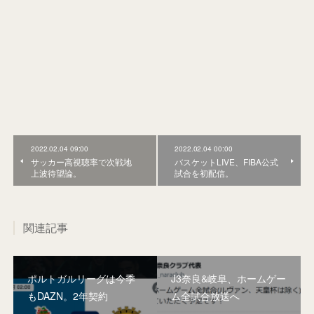
2022.02.04 09:00
2022.02.04 00:00
サッカー高視聴率で次戦地
バスケットLIVE、FIBA公式
上波待望論。
試合を初配信。
関連記事
ポルトガルリーグは今季
J3奈良&岐阜、ホームゲー
もDAZN。2年契約
ム全試合放送へ