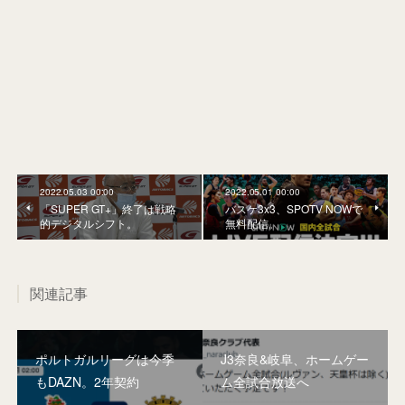
2022.05.03 00:00
2022.05.01 00:00
「SUPER GT+」終了は戦略
バスケ3x3、SPOTV NOWで
的デジタルシフト。
無料配信。
関連記事
ポルトガルリーグは今季
J3奈良&岐阜、ホームゲー
もDAZN。2年契約
ム全試合放送へ