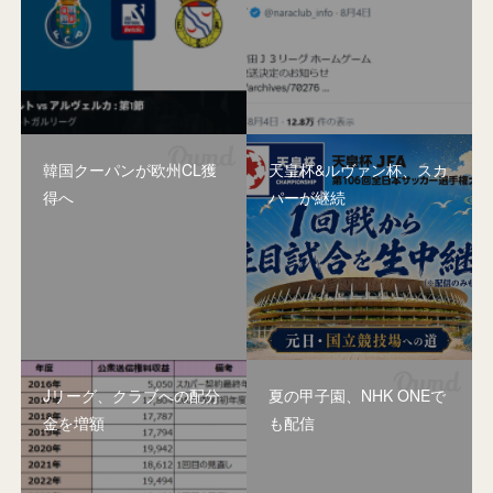
韓国クーパンが欧州CL獲
天皇杯&ルヴァン杯、スカ
得へ
パーが継続
Jリーグ、クラブへの配分
夏の甲子園、NHK ONEで
金を増額
も配信