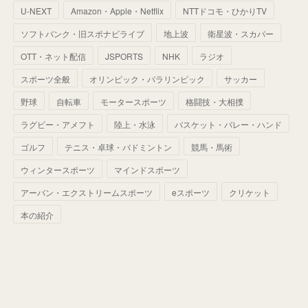
(
35
)
U-NEXT
Amazon・Apple・Netflix
NTTドコモ・ひかりTV
(
68
)
(
40
)
(
54
)
(
41
)
(
29
)
(
33
)
(
42
)
(
40
)
ソフトバンク・旧スポナビライブ
地上波
衛星波・スカパー
(
60
)
(
50
)
(
56
)
(
33
)
(
25
)
(
53
)
OTT・ネット配信
JSPORTS
NHK
ラジオ
(
50
)
(
39
)
(
42
)
スポーツ全般
(
58
)
オリンピック・パラリンピック
サッカー
(
56
)
(
38
)
(
32
)
(
41
)
(
34
)
(
42
)
野球
自転車
モータースポーツ
格闘技・大相撲
(
45
)
(
74
)
(
57
)
(
24
)
(
60
)
(
32
)
(
9
)
ラグビー・アメフト
陸上・水泳
バスケット・バレー・ハンド
(
70
)
(
41
)
(
28
)
(
13
)
(
37
)
(
22
)
ゴルフ
テニス・卓球・バドミントン
競馬・馬術
(
29
)
ウィンタースポーツ
(
29
)
マインドスポーツ
(
45
)
(
37
)
(
29
)
アーバン・エクストリームスポーツ
eスポーツ
クリケット
(
33
)
(
49
)
(
59
)
(
32
)
本の紹介
(
41
)
(
44
)
(
50
)
(
36
)
(
14
)