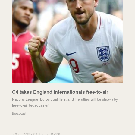
C4 takes England internationals free-to-air
Nations League, Euros qualifiers, and friendlies will be shown by
free-to-air broadcaster
Broadcast
OTT・ネット配信
(
795
)
サッカー
(
1729
)