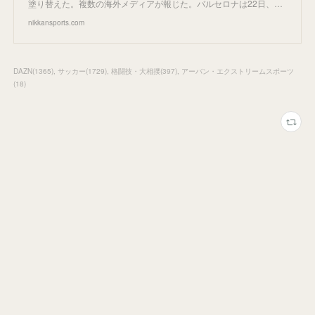
塗り替えた。複数の海外メディアが報じた。バルセロナは22日、…
nikkansports.com
DAZN
(
1365
)
サッカー
(
1729
)
格闘技・大相撲
(
397
)
アーバン・エクストリームスポーツ
(
18
)