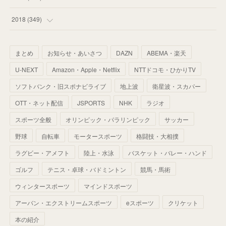
(
67
)
(
61
)
(
59
)
(
53
)
(
43
)
(
34
)
(
32
)
(
51
)
2018
(
349
)
(
64
)
(
59
)
(
66
)
(
46
)
(
30
)
(
33
)
(
46
)
(
37
)
まとめ
お知らせ・あいさつ
DAZN
ABEMA・楽天
(
52
)
(
51
)
(
61
)
(
42
)
(
25
)
(
36
)
(
44
)
(
35
)
U-NEXT
Amazon・Apple・Netflix
NTTドコモ・ひかりTV
(
68
)
(
40
)
(
54
)
(
41
)
(
29
)
(
33
)
(
42
)
(
40
)
ソフトバンク・旧スポナビライブ
地上波
衛星波・スカパー
(
60
)
(
50
)
(
56
)
(
33
)
(
25
)
(
53
)
OTT・ネット配信
JSPORTS
NHK
ラジオ
(
50
)
(
39
)
(
42
)
スポーツ全般
(
58
)
オリンピック・パラリンピック
サッカー
(
56
)
(
38
)
(
32
)
(
41
)
(
34
)
(
42
)
野球
自転車
モータースポーツ
格闘技・大相撲
(
45
)
(
74
)
(
57
)
(
24
)
(
60
)
(
32
)
(
9
)
ラグビー・アメフト
陸上・水泳
バスケット・バレー・ハンド
(
70
)
(
41
)
(
28
)
(
13
)
(
37
)
(
22
)
ゴルフ
テニス・卓球・バドミントン
競馬・馬術
(
29
)
ウィンタースポーツ
(
29
)
マインドスポーツ
(
45
)
(
37
)
(
29
)
アーバン・エクストリームスポーツ
eスポーツ
クリケット
(
33
)
(
49
)
(
59
)
(
32
)
本の紹介