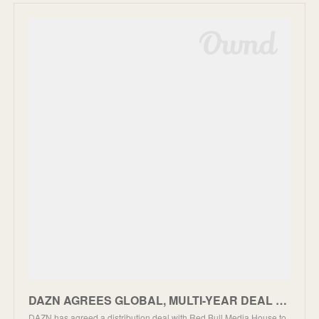
DAZN AGREES GLOBAL, MULTI-YEAR DEAL TO BROADCAST RED BULL TV - DAZN
DAZN has agreed a distribution deal with Red Bull Media House to