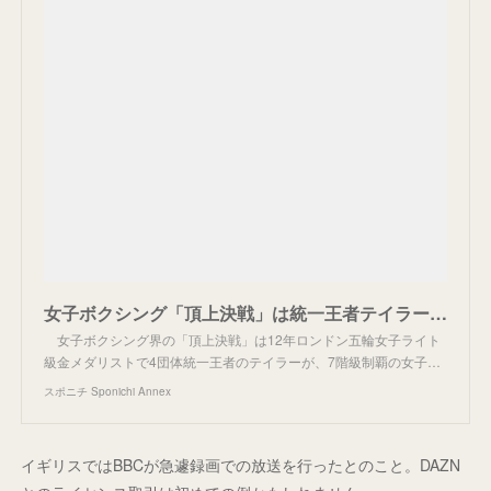
女子ボクシング「頂上決戦」は統一王者テイラーが2―1判定勝ち MSG初の女子メーンイベント - スポニチ Sponichi Annex 格闘技
女子ボクシング界の「頂上決戦」は12年ロンドン五輪女子ライト
級金メダリストで4団体統一王者のテイラーが、7階級制覇の女子…
スポニチ Sponichi Annex
イギリスではBBCが急遽録画での放送を行ったとのこと。DAZN