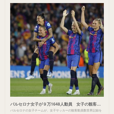
バルセロナ女子が９万1648人動員 女子の観客数世界記録を再び更新 女子欧州CL準決勝 - 海外サッカー : 日刊スポーツ
バルセロナの女子チームが、女子サッカーの観客動員数世界記録を