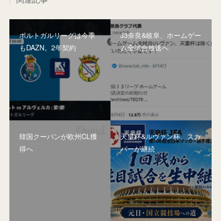
ポルトガルリーグは今季
J3奈良&岐阜、ホームゲー
もDAZN。2年契約
ム全試合放送へ
韓国クーパンが欧州CL獲
天皇杯&ルヴァン杯、スカ
得へ
パーが継続