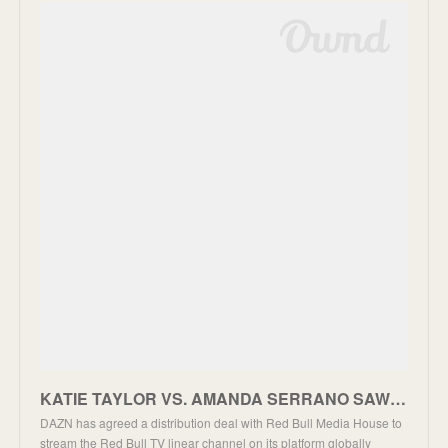
KATIE TAYLOR VS. AMANDA SERRANO SAW AN UNPRECEDENTED AUDIENCE OF 1.5 MILLION ON DAZN TO ACHIEVE A RE
DAZN has agreed a distribution deal with Red Bull Media House to
stream the Red Bull TV linear channel on its platform globally