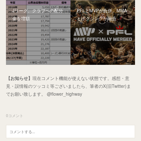
Jリーグ、クラブへの配分
PFLとMVPが合併。MMA
金を増額
とボクシングが融合
【お知らせ】
現在コメント機能が使えない状態です。感想・意
見・誤情報のツッコミ等ございましたら、筆者のX(旧Twitter)ま
でお願い致します。 @flower_highway
0
コメント