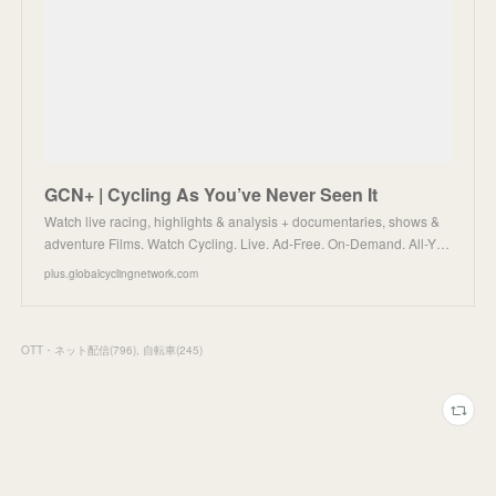
GCN+ | Cycling As You’ve Never Seen It
Watch live racing, highlights & analysis + documentaries, shows &
adventure Films. Watch Cycling. Live. Ad-Free. On-Demand. All-Y…
plus.globalcyclingnetwork.com
OTT・ネット配信
(
796
)
自転車
(
245
)