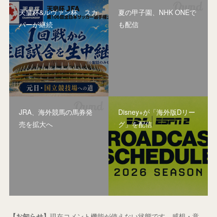
天皇杯&ルヴァン杯、スカ
夏の甲子園、NHK ONEで
パーが継続
も配信
JRA、海外競馬の馬券発
Disney+が「海外版Dリー
売を拡大へ
グ」を配信
【お知らせ】
現在コメント機能が使えない状態です。感想・意