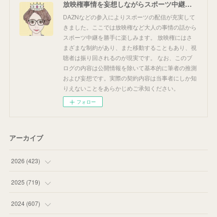
放映権事情を妄想しながらスポーツ中継を楽しむ
DAZNなどの参入によりスポーツの配信が充実して
きました。ここでは放映権など大人の事情の話から
スポーツ中継を勝手に楽しみます。 放映権にはさ
まざまな制約があり、また移動することもあり、視
聴者は振り回されるのが現実です。 なお、このブ
ログの内容は公開情報を除いて基本的に筆者の推測
および妄想です。実際の契約内容は当事者にしか知
りえないことをあらかじめご承知ください。
フォロー
アーカイブ
2026
(
423
)
(
18
)
2025
(
719
)
(
55
)
(
75
)
2024
(
607
)