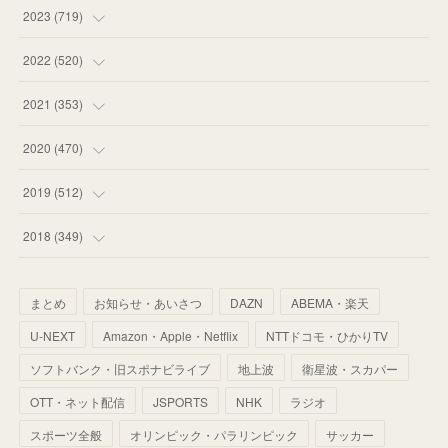
(
58
)
(
63
)
(
51
)
2023
(
719
)
(
58
)
(
57
)
(
48
)
(
59
)
2022
(
520
)
(
53
)
(
60
)
(
35
)
(
52
)
(
65
)
2021
(
353
)
(
59
)
(
62
)
(
51
)
(
55
)
(
44
)
(
31
)
2020
(
470
)
(
55
)
(
55
)
(
60
)
(
63
)
(
41
)
(
33
)
(
34
)
2019
(
512
)
(
67
)
(
61
)
(
59
)
(
53
)
(
43
)
(
34
)
(
32
)
(
51
)
2018
(
349
)
(
64
)
(
59
)
(
66
)
(
46
)
(
30
)
(
33
)
(
46
)
(
37
)
まとめ
お知らせ・あいさつ
DAZN
ABEMA・楽天
(
52
)
(
51
)
(
61
)
(
42
)
(
25
)
(
36
)
(
44
)
(
35
)
U-NEXT
Amazon・Apple・Netflix
NTTドコモ・ひかりTV
(
68
)
(
40
)
(
54
)
(
41
)
(
29
)
(
33
)
(
42
)
(
40
)
ソフトバンク・旧スポナビライブ
地上波
衛星波・スカパー
(
60
)
(
50
)
(
56
)
(
33
)
(
25
)
(
53
)
OTT・ネット配信
JSPORTS
NHK
ラジオ
(
50
)
(
39
)
(
42
)
スポーツ全般
(
58
)
オリンピック・パラリンピック
サッカー
(
56
)
(
38
)
(
32
)
(
41
)
(
34
)
(
42
)