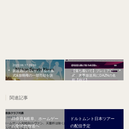
2022.06.17 09:00
2022.06.16 14:00
財政難のバルサ、子会社株
【落ち着いて】プレミア公
式&放映権の一部売却を決
式、来季放送局にDAZNの名
議。
前【待て】
関連記事
J3奈良&岐阜、ホームゲー
ドルトムント日本ツアー
ム全試合放送へ
の配信予定