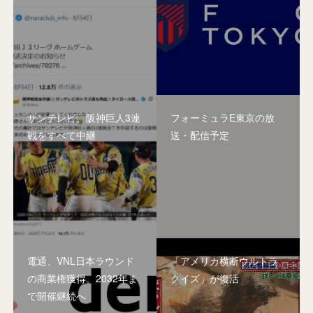
サンテレビ、阪神巨人3連
フォーミュラE東京の放
戦をすべて中継
送・配信予定
電通、VNL日本ラウンド
「アメリカ横断ウルトラ
の商業権獲得。2032年ま
クイズ」が復活
で開催継続へ