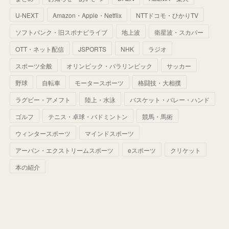
(
52
)
(
51
)
(
61
)
(
42
)
(
25
)
(
36
)
(
44
)
(
35
)
U-NEXT
Amazon・Apple・Netflix
NTTドコモ・ひかりTV
(
68
)
(
40
)
(
54
)
(
41
)
(
29
)
(
33
)
(
42
)
(
40
)
ソフトバンク・旧スポナビライブ
地上波
衛星波・スカパー
(
60
)
(
50
)
(
56
)
(
33
)
(
25
)
(
53
)
OTT・ネット配信
JSPORTS
NHK
ラジオ
(
50
)
(
39
)
(
42
)
スポーツ全般
(
58
)
オリンピック・パラリンピック
サッカー
(
56
)
(
38
)
(
32
)
(
41
)
(
34
)
(
42
)
野球
自転車
モータースポーツ
格闘技・大相撲
(
45
)
(
74
)
(
57
)
(
24
)
(
60
)
(
32
)
(
9
)
ラグビー・アメフト
陸上・水泳
バスケット・バレー・ハンド
(
70
)
(
41
)
(
28
)
(
13
)
(
37
)
(
22
)
ゴルフ
テニス・卓球・バドミントン
競馬・馬術
(
29
)
ウィンタースポーツ
(
29
)
マインドスポーツ
(
45
)
(
37
)
(
29
)
アーバン・エクストリームスポーツ
eスポーツ
クリケット
(
33
)
(
49
)
(
59
)
(
32
)
本の紹介
(
41
)
(
44
)
(
50
)
(
36
)
(
14
)