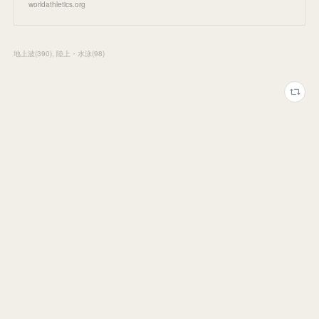
worldathletics.org
地上波
(
390
)
陸上・水泳
(
98
)