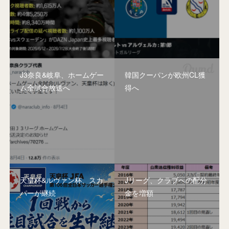
J3奈良&岐阜、ホームゲー
韓国クーパンが欧州CL獲
ム全試合放送へ
得へ
天皇杯&ルヴァン杯、スカ
Jリーグ、クラブへの配分
パーが継続
金を増額