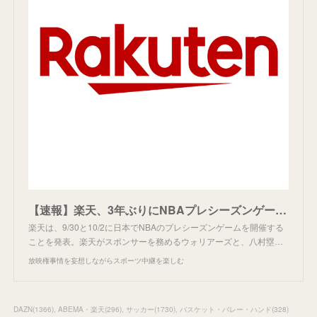
【速報】楽天、3年ぶりにNBAプレシーズンゲーム開催。
楽天は、9/30と10/2に日本でNBAのプレシーズンゲームを開催する
ことを発表。楽天がスポンサーを務めるウォリアーズと、八村塁…
放映権事情を妄想しながらスポーツ中継を楽しむ
DAZN
(
1366
)
ABEMA・楽天
(
296
)
サッカー
(
1730
)
バスケット・バレー・ハンド
(
328
)