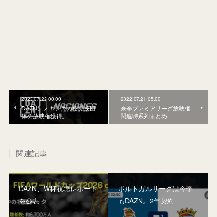
2022.07.22 00:00
2022.07.21 05:00
DAZN、メキシコの格闘技団
来季プレミアリーグ放映権
体の放映権獲得。
関連時系列まとめ
関連記事
DAZN、W杯視聴レポート
ポルトガルリーグは今季
を公表
もDAZN。2年契約