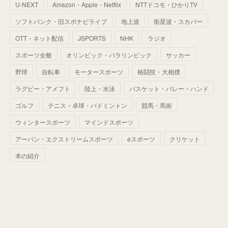
U-NEXT
Amazon・Apple・Netflix
NTTドコモ・ひかりTV
(
68
)
(
40
)
(
54
)
(
41
)
(
29
)
(
33
)
(
42
)
(
40
)
ソフトバンク・旧スポナビライブ
地上波
衛星波・スカパー
(
60
)
(
50
)
(
56
)
(
33
)
(
25
)
(
53
)
OTT・ネット配信
JSPORTS
NHK
ラジオ
(
50
)
(
39
)
(
42
)
スポーツ全般
(
58
)
オリンピック・パラリンピック
サッカー
(
56
)
(
38
)
(
32
)
(
41
)
(
34
)
(
42
)
野球
自転車
モータースポーツ
格闘技・大相撲
(
45
)
(
74
)
(
57
)
(
24
)
(
60
)
(
32
)
(
9
)
ラグビー・アメフト
陸上・水泳
バスケット・バレー・ハンド
(
70
)
(
41
)
(
28
)
(
13
)
(
37
)
(
22
)
ゴルフ
テニス・卓球・バドミントン
競馬・馬術
(
29
)
ウィンタースポーツ
(
29
)
マインドスポーツ
(
45
)
(
37
)
(
29
)
アーバン・エクストリームスポーツ
eスポーツ
クリケット
(
33
)
(
49
)
(
59
)
(
32
)
本の紹介
(
41
)
(
44
)
(
50
)
(
36
)
(
14
)