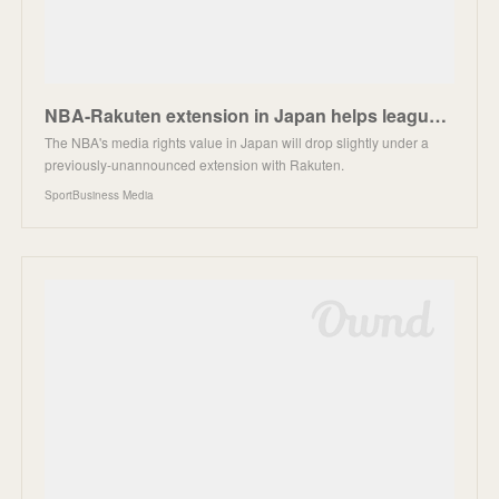
NBA-Rakuten extension in Japan helps league dodge troubled market | SportBusiness Media
The NBA's media rights value in Japan will drop slightly under a
previously-unannounced extension with Rakuten.
SportBusiness Media