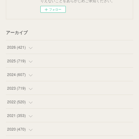
りえないことをあらかじめご承知ください。
フォロー
アーカイブ
2026
(
421
)
(
16
)
2025
(
719
)
(
55
)
(
75
)
2024
(
607
)
(
58
)
(
63
)
(
51
)
2023
(
719
)
(
58
)
(
57
)
(
48
)
(
59
)
2022
(
520
)
(
53
)
(
60
)
(
35
)
(
52
)
(
65
)
2021
(
353
)
(
59
)
(
62
)
(
51
)
(
55
)
(
44
)
(
31
)
2020
(
470
)
(
55
)