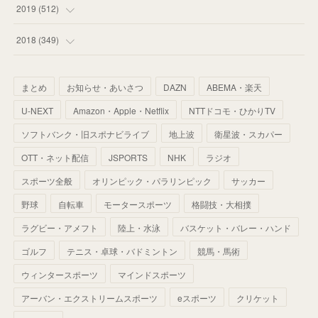
(
55
)
(
60
)
(
63
)
(
41
)
(
33
)
(
34
)
2019
(
512
)
(
67
)
(
61
)
(
59
)
(
53
)
(
43
)
(
34
)
(
32
)
(
51
)
2018
(
349
)
(
64
)
(
59
)
(
66
)
(
46
)
(
30
)
(
33
)
(
46
)
(
37
)
まとめ
お知らせ・あいさつ
DAZN
ABEMA・楽天
(
52
)
(
51
)
(
61
)
(
42
)
(
25
)
(
36
)
(
44
)
(
35
)
U-NEXT
Amazon・Apple・Netflix
NTTドコモ・ひかりTV
(
68
)
(
40
)
(
54
)
(
41
)
(
29
)
(
33
)
(
42
)
(
40
)
ソフトバンク・旧スポナビライブ
地上波
衛星波・スカパー
(
60
)
(
50
)
(
56
)
(
33
)
(
25
)
(
53
)
OTT・ネット配信
JSPORTS
NHK
ラジオ
(
50
)
(
39
)
(
42
)
スポーツ全般
(
58
)
オリンピック・パラリンピック
サッカー
(
56
)
(
38
)
(
32
)
(
41
)
(
34
)
(
42
)
野球
自転車
モータースポーツ
格闘技・大相撲
(
45
)
(
74
)
(
57
)
(
24
)
(
60
)
(
32
)
(
9
)
ラグビー・アメフト
陸上・水泳
バスケット・バレー・ハンド
(
70
)
(
41
)
(
28
)
(
13
)
(
37
)
(
22
)
ゴルフ
テニス・卓球・バドミントン
競馬・馬術
(
29
)
ウィンタースポーツ
(
29
)
マインドスポーツ
(
45
)
(
37
)
(
29
)
アーバン・エクストリームスポーツ
eスポーツ
クリケット
(
33
)
(
49
)
(
59
)
(
32
)