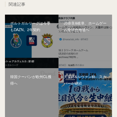
関連記事
ポルトガルリーグは今季
J3奈良&岐阜、ホームゲー
もDAZN。2年契約
ム全試合放送へ
韓国クーパンが欧州CL獲
天皇杯&ルヴァン杯、スカ
得へ
パーが継続