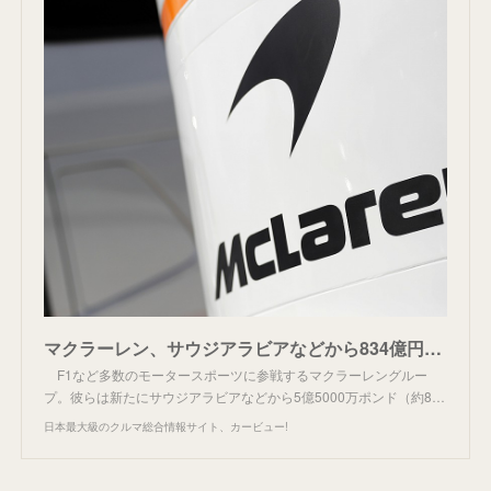
マクラーレン、サウジアラビアなどから834億円の資金調達。財政面に不安ナシへ（motorsport.com 日本版） | 自動車情報サイト【新車・中古車】 - carview!
F1など多数のモータースポーツに参戦するマクラーレングルー
プ。彼らは新たにサウジアラビアなどから5億5000万ポンド（約8…
日本最大級のクルマ総合情報サイト、カービュー!