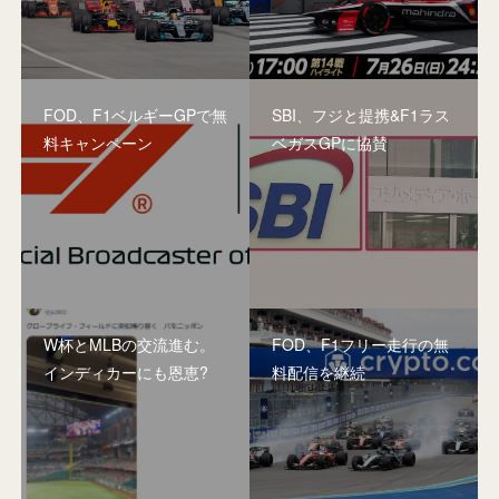
FOD、F1ベルギーGPで無
SBI、フジと提携&F1ラス
料キャンペーン
ベガスGPに協賛
W杯とMLBの交流進む。
FOD、F1フリー走行の無
インディカーにも恩恵?
料配信を継続