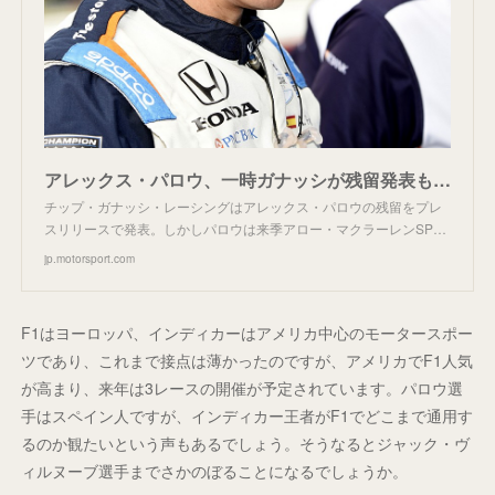
アレックス・パロウ、一時ガナッシが残留発表も、一転マクラーレン入り決定。F1参戦にも含み？
チップ・ガナッシ・レーシングはアレックス・パロウの残留をプレ
スリリースで発表。しかしパロウは来季アロー・マクラーレンSP…
jp.motorsport.com
F1はヨーロッパ、インディカーはアメリカ中心のモータースポー
ツであり、これまで接点は薄かったのですが、アメリカでF1人気
が高まり、来年は3レースの開催が予定されています。パロウ選
手はスペイン人ですが、インディカー王者がF1でどこまで通用す
るのか観たいという声もあるでしょう。そうなるとジャック・ヴ
ィルヌーブ選手までさかのぼることになるでしょうか。