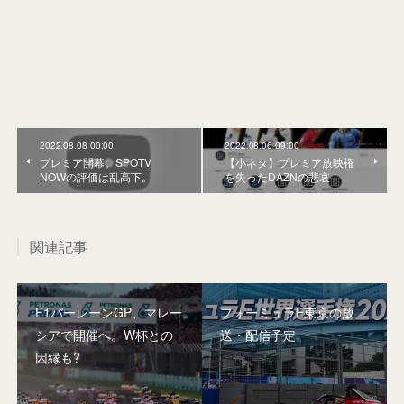
2022.08.08 00:00
2022.08.06 09:00
プレミア開幕。SPOTV
【小ネタ】プレミア放映権
NOWの評価は乱高下。
を失ったDAZNの悲哀
関連記事
F1バーレーンGP、マレー
フォーミュラE東京の放
シアで開催へ。W杯との
送・配信予定
因縁も?