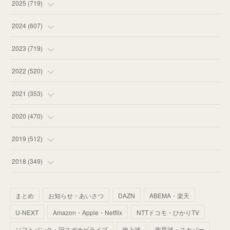
(
14
)
2025
(
719
)
(
55
)
(
75
)
2024
(
607
)
(
58
)
(
63
)
(
51
)
2023
(
719
)
(
58
)
(
57
)
(
48
)
(
59
)
2022
(
520
)
(
53
)
(
60
)
(
35
)
(
52
)
(
65
)
2021
(
353
)
(
59
)
(
62
)
(
51
)
(
55
)
(
44
)
(
31
)
2020
(
470
)
(
55
)
(
55
)
(
60
)
(
63
)
(
41
)
(
33
)
(
34
)
2019
(
512
)
(
67
)
(
61
)
(
59
)
(
53
)
(
43
)
(
34
)
(
32
)
(
51
)
2018
(
349
)
(
64
)
(
59
)
(
66
)
(
46
)
(
30
)
(
33
)
(
46
)
(
37
)
まとめ
お知らせ・あいさつ
DAZN
ABEMA・楽天
(
52
)
(
51
)
(
61
)
(
42
)
(
25
)
(
36
)
(
44
)
(
35
)
U-NEXT
Amazon・Apple・Netflix
NTTドコモ・ひかりTV
(
68
)
(
40
)
(
54
)
(
41
)
(
29
)
(
33
)
(
42
)
(
40
)
ソフトバンク・旧スポナビライブ
地上波
衛星波・スカパー