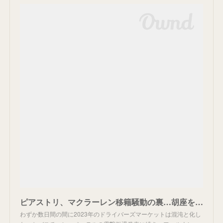
ピアストリ、マクラーレン移籍騒動の裏…胡座をかいたアルピーヌと最終「CRB」シナリオ | Formula1-Data / F1情報・ニュース速報解説
わずか数日間の間に2023年のドライバーズマーケットは混沌と化し