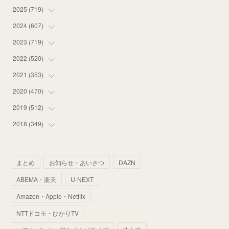
2025
(
719
(
16
)
)
(
55
)
2024
(
607
(
75
)
)
(
58
)
(
63
)
2023
(
719
(
51
)
)
(
58
)
(
57
)
(
48
)
2022
(
520
(
59
)
)
(
53
)
(
60
)
(
35
)
(
52
)
2021
(
353
(
65
)
)
(
59
)
(
62
)
(
51
)
(
55
)
(
44
)
2020
(
470
(
31
)
)
(
55
)
(
55
)
(
60
)
(
63
)
(
41
)
(
33
)
2019
(
512
(
34
)
)
(
67
)
(
61
)
(
59
)
(
53
)
(
43
)
(
34
)
(
32
)
2018
(
349
(
51
)
)
(
64
)
(
59
)
(
66
)
(
46
)
(
30
)
(
33
)
(
46
)
(
37
)
(
52
)
(
51
)
(
61
)
(
42
)
(
25
)
(
36
)
(
44
)
(
35
)
まとめ
お知らせ・あいさつ
DAZN
(
68
)
(
40
)
(
54
)
(
41
)
(
29
)
(
33
)
(
42
)
(
40
)
ABEMA・楽天
U-NEXT
(
60
)
(
50
)
(
56
)
(
33
)
(
25
)
(
53
)
(
50
)
(
39
)
Amazon・Apple・Netflix
(
42
)
(
58
)
(
56
)
(
38
)
(
32
)
(
41
)
(
34
)
(
42
)
NTTドコモ・ひかりTV
(
45
)
(
74
)
(
57
)
(
24
)
(
60
)
(
32
)
(
9
)