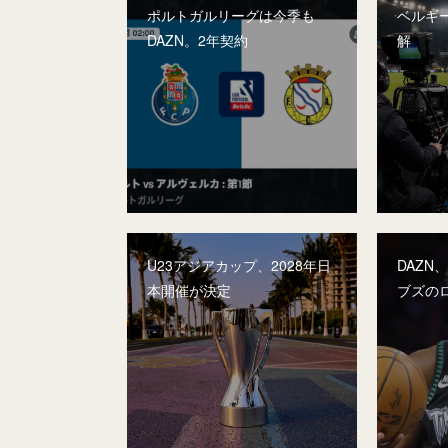
ポルトガルリーグは今季も
ベルギー
DAZN。2年契約
解
U23アジアカップ、2028年日
DAZN
本開催が決定
ブズの