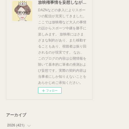
放映権事情を妄想しながらスポーツ中継を楽しむ
DAZNなどの参入によりスポー
ツの配信が充実してきました。
ここでは放映権など大人の事情
の話からスポーツ中継を勝手に
楽しみます。 放映権にはさま
ざまな制約があり、また移動す
ることもあり、視聴者は振り回
されるのが現実です。 なお、
このブログの内容は公開情報を
除いて基本的に筆者の推測およ
び妄想です。実際の契約内容は
当事者にしか知りえないことを
あらかじめご承知ください。
フォロー
アーカイブ
2026
(
421
)