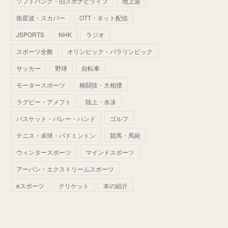
ソフトバンク・旧スポナビライブ
地上波
(
70
)
(
41
)
(
28
)
(
13
)
(
37
)
(
22
)
衛星波・スカパー
OTT・ネット配信
(
29
)
(
29
)
(
45
)
(
37
)
(
29
)
JSPORTS
NHK
ラジオ
(
33
)
(
49
)
(
59
)
(
32
)
スポーツ全般
オリンピック・パラリンピック
(
41
)
(
44
)
(
50
)
サッカー
野球
自転車
(
36
)
(
14
)
モータースポーツ
格闘技・大相撲
ラグビー・アメフト
陸上・水泳
バスケット・バレー・ハンド
ゴルフ
テニス・卓球・バドミントン
競馬・馬術
ウィンタースポーツ
マインドスポーツ
アーバン・エクストリームスポーツ
eスポーツ
クリケット
本の紹介