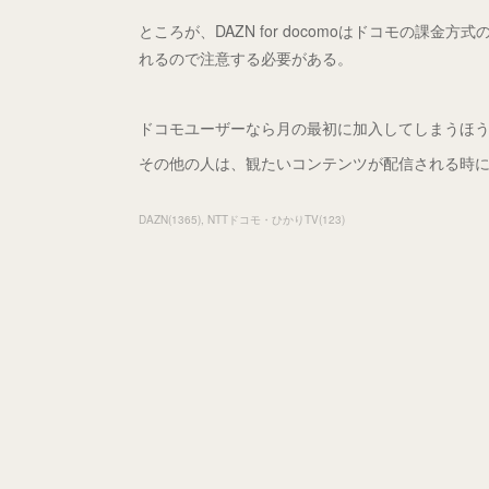
ところが、DAZN for docomoはドコモの課
れるので注意する必要がある。
ドコモユーザーなら月の最初に加入してしまうほ
その他の人は、観たいコンテンツが配信される時
DAZN
(
1365
)
NTTドコモ・ひかりTV
(
123
)