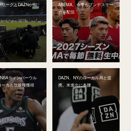
リーグとDAZNが和
ABEMA、今季もブンデスリー
ガを配信
、NBAティンバーウル
DAZN、NYのローカル局と提
ローカル放映権獲得
携。米進出に本腰