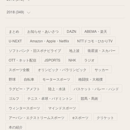
(
67
)
(
61
)
(
59
)
(
53
)
(
43
)
(
34
)
(
32
)
(
51
)
2018
(
349
)
(
64
)
(
59
)
(
66
)
(
46
)
(
30
)
(
33
)
(
46
)
(
37
)
まとめ
お知らせ・あいさつ
DAZN
ABEMA・楽天
(
52
)
(
51
)
(
61
)
(
42
)
(
25
)
(
36
)
(
44
)
(
35
)
U-NEXT
Amazon・Apple・Netflix
NTTドコモ・ひかりTV
(
68
)
(
40
)
(
54
)
(
41
)
(
29
)
(
33
)
(
42
)
(
40
)
ソフトバンク・旧スポナビライブ
地上波
衛星波・スカパー
(
60
)
(
50
)
(
56
)
(
33
)
(
25
)
(
53
)
OTT・ネット配信
JSPORTS
NHK
ラジオ
(
50
)
(
39
)
(
42
)
スポーツ全般
(
58
)
オリンピック・パラリンピック
サッカー
(
56
)
(
38
)
(
32
)
(
41
)
(
34
)
(
42
)
野球
自転車
モータースポーツ
格闘技・大相撲
(
45
)
(
74
)
(
57
)
(
24
)
(
60
)
(
32
)
(
9
)
ラグビー・アメフト
陸上・水泳
バスケット・バレー・ハンド
(
70
)
(
41
)
(
28
)
(
13
)
(
37
)
(
22
)
ゴルフ
テニス・卓球・バドミントン
競馬・馬術
(
29
)
ウィンタースポーツ
(
29
)
マインドスポーツ
(
45
)
(
37
)
(
29
)
アーバン・エクストリームスポーツ
eスポーツ
クリケット
(
33
)
(
49
)
(
59
)
(
32
)
本の紹介