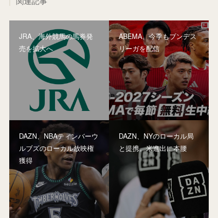
関連記事
JRA、海外競馬の馬券発
ABEMA、今季もブンデス
売を拡大へ
リーガを配信
DAZN、NBAティンバーウ
DAZN、NYのローカル局
ルブズのローカル放映権
と提携。米進出に本腰
獲得