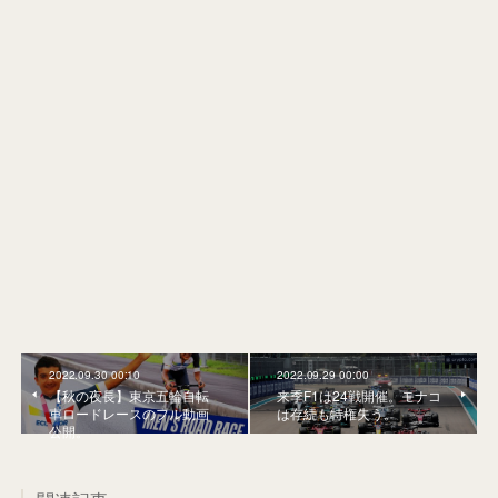
2022.09.30 00:10
2022.09.29 00:00
【秋の夜長】東京五輪自転
来季F1は24戦開催。モナコ
車ロードレースのフル動画
は存続も特権失う。
公開。