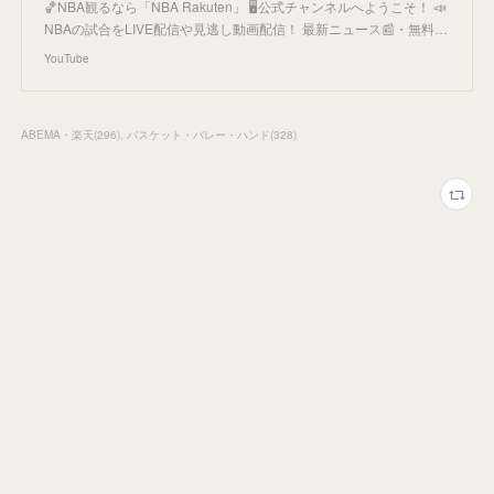
🏀NBA観るなら「NBA Rakuten」 🖥公式チャンネルへようこそ！ 📣
NBAの試合をLIVE配信や見逃し動画配信！ 最新ニュース📰・無料…
YouTube
ABEMA・楽天
(
296
)
バスケット・バレー・ハンド
(
328
)