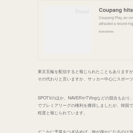
Coupang Play, an ove
attracted a record-hi
koreatimes
東京五輪を配信すると報じられたこともあります
その代わりと言いますか、サッカー中心にスポー
SPOTVのほか、NAVERやTVingなどの競合も
でプレミアリーグの権利を獲得しましたが、韓国でも
程度と報じられています。
どこかに予算をつぎ込めば、他が疎かになるのは