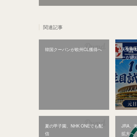
関連記事
韓国クーパンが欧州CL獲得へ
天皇杯
ーが継
夏の甲子園、NHK ONEでも配
JRA
信
拡大へ