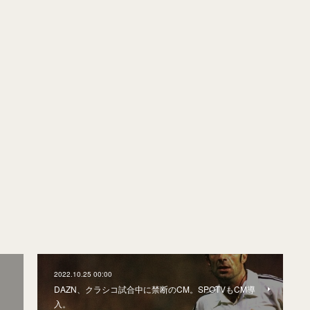
2022.10.25 00:00
。
DAZN、クラシコ試合中に禁断のCM。SPOTVもCM導
入。