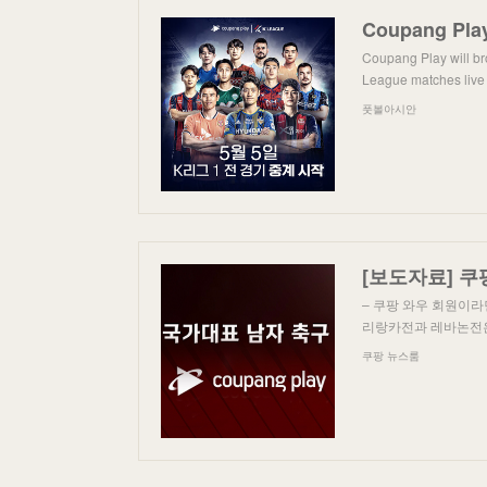
Coupang Play will br
League matches live 
풋볼아시안
– 쿠팡 와우 회원이라
리랑카전과 레바논전은 
쿠팡 뉴스룸