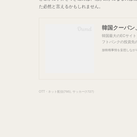
た必然と言えるかもしれません。
韓国クーパン
韓国最大のECサイ
フトバンクの投資先
放映権事情を妄想しなが
OTT・ネット配信
(
795
)
サッカー
(
1727
)