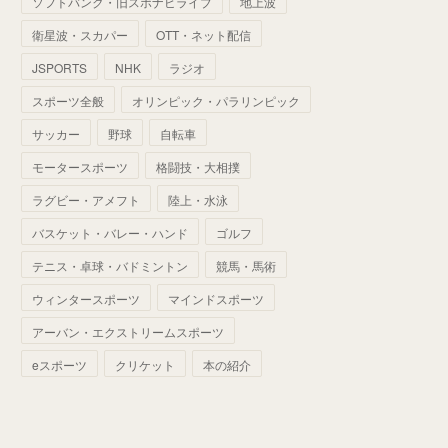
ソフトバンク・旧スポナビライブ
地上波
(
70
)
(
41
)
(
28
)
(
13
)
(
37
)
(
22
)
衛星波・スカパー
OTT・ネット配信
(
29
)
(
29
)
(
45
)
(
37
)
(
29
)
JSPORTS
NHK
ラジオ
(
33
)
(
49
)
(
59
)
(
32
)
スポーツ全般
オリンピック・パラリンピック
(
41
)
(
44
)
(
50
)
サッカー
野球
自転車
(
36
)
(
14
)
モータースポーツ
格闘技・大相撲
ラグビー・アメフト
陸上・水泳
バスケット・バレー・ハンド
ゴルフ
テニス・卓球・バドミントン
競馬・馬術
ウィンタースポーツ
マインドスポーツ
アーバン・エクストリームスポーツ
eスポーツ
クリケット
本の紹介