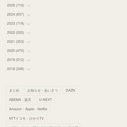
2025
(
719
(
12
)
)
(
55
)
2024
(
607
(
75
)
)
(
58
)
(
63
)
2023
(
719
(
51
)
)
(
58
)
(
57
)
(
48
)
2022
(
520
(
59
)
)
(
53
)
(
60
)
(
35
)
(
52
)
2021
(
353
(
65
)
)
(
59
)
(
62
)
(
51
)
(
55
)
(
44
)
2020
(
470
(
31
)
)
(
55
)
(
55
)
(
60
)
(
63
)
(
41
)
(
33
)
2019
(
512
(
34
)
)
(
67
)
(
61
)
(
59
)
(
53
)
(
43
)
(
34
)
(
32
)
2018
(
349
(
51
)
)
(
64
)
(
59
)
(
66
)
(
46
)
(
30
)
(
33
)
(
46
)
(
37
)
(
52
)
(
51
)
(
61
)
(
42
)
(
25
)
(
36
)
(
44
)
(
35
)
まとめ
お知らせ・あいさつ
DAZN
(
68
)
(
40
)
(
54
)
(
41
)
(
29
)
(
33
)
(
42
)
(
40
)
ABEMA・楽天
U-NEXT
(
60
)
(
50
)
(
56
)
(
33
)
(
25
)
(
53
)
(
50
)
(
39
)
Amazon・Apple・Netflix
(
42
)
(
58
)
(
56
)
(
38
)
(
32
)
(
41
)
(
34
)
(
42
)
NTTドコモ・ひかりTV
(
45
)
(
74
)
(
57
)
(
24
)
(
60
)
(
32
)
(
9
)