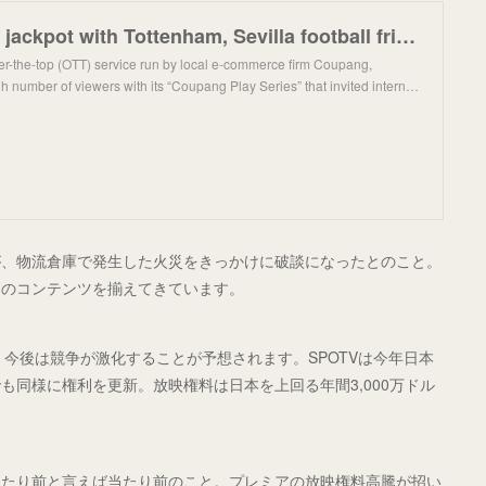
Coupang hits jackpot with Tottenham, Sevilla football friendlies
r-the-top (OTT) service run by local e-commerce firm Coupang,
gh number of viewers with its “Coupang Play Series” that invited intern…
が、物流倉庫で発生した火災をきっかけに破談になったとのこと。
ツのコンテンツを揃えてきています。
おり、今後は競争が激化することが予想されます。SPOTVは今年日本
同様に権利を更新。放映権料は日本を上回る年間3,000万ドル
当たり前と言えば当たり前のこと。プレミアの放映権料高騰が招い