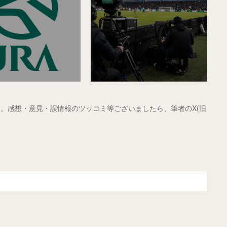
。感想・意見・誤情報のツッコミ等ございましたら、筆者のX(旧