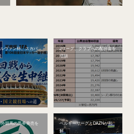
&ルヴァン杯、スカパ
Jリーグ、クラブへの配分金を
続
増額
、海外競馬の馬券発売を
ベルギーリーグとDAZNが和
解