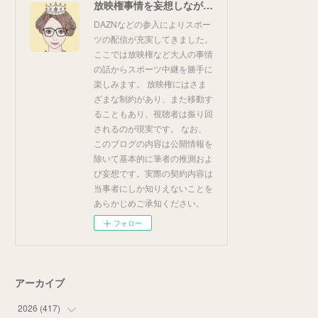
放映権事情を妄想しながらスポーツ中継を楽しむ
DAZNなどの参入によりスポー
ツの配信が充実してきました。
ここでは放映権など大人の事情
の話からスポーツ中継を勝手に
楽しみます。 放映権にはさま
ざまな制約があり、また移動す
ることもあり、視聴者は振り回
されるのが現実です。 なお、
このブログの内容は公開情報を
除いて基本的に筆者の推測およ
び妄想です。実際の契約内容は
当事者にしか知りえないことを
あらかじめご承知ください。
フォロー
アーカイブ
2026
(
417
)