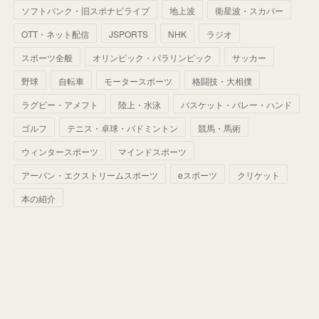
(
41
)
(
29
)
(
33
)
(
42
)
(
40
)
ソフトバンク・旧スポナビライブ
地上波
衛星波・スカパー
(
60
)
(
50
)
(
56
)
(
33
)
(
25
)
(
53
)
OTT・ネット配信
JSPORTS
NHK
ラジオ
(
50
)
(
39
)
(
42
)
スポーツ全般
(
58
)
オリンピック・パラリンピック
サッカー
(
56
)
(
38
)
(
32
)
(
41
)
(
34
)
(
42
)
野球
自転車
モータースポーツ
格闘技・大相撲
(
45
)
(
74
)
(
57
)
(
24
)
(
60
)
(
32
)
(
9
)
ラグビー・アメフト
陸上・水泳
バスケット・バレー・ハンド
(
70
)
(
41
)
(
28
)
(
13
)
(
37
)
(
22
)
ゴルフ
テニス・卓球・バドミントン
競馬・馬術
(
29
)
ウィンタースポーツ
(
29
)
マインドスポーツ
(
45
)
(
37
)
(
29
)
アーバン・エクストリームスポーツ
eスポーツ
クリケット
(
33
)
(
49
)
(
59
)
(
32
)
本の紹介
(
41
)
(
44
)
(
50
)
(
36
)
(
14
)