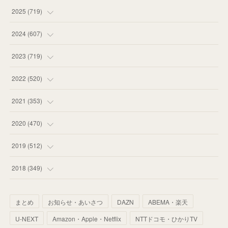
(
18
)
2025
(
719
)
(
55
)
(
75
)
2024
(
607
)
(
58
)
(
63
)
(
51
)
2023
(
719
)
(
58
)
(
57
)
(
48
)
(
59
)
2022
(
520
)
(
53
)
(
60
)
(
35
)
(
52
)
(
65
)
2021
(
353
)
(
59
)
(
62
)
(
51
)
(
55
)
(
44
)
(
31
)
2020
(
470
)
(
55
)
(
55
)
(
60
)
(
63
)
(
41
)
(
33
)
(
34
)
2019
(
512
)
(
67
)
(
61
)
(
59
)
(
53
)
(
43
)
(
34
)
(
32
)
(
51
)
2018
(
349
)
(
64
)
(
59
)
(
66
)
(
46
)
(
30
)
(
33
)
(
46
)
(
37
)
まとめ
お知らせ・あいさつ
DAZN
ABEMA・楽天
(
52
)
(
51
)
(
61
)
(
42
)
(
25
)
(
36
)
(
44
)
(
35
)
U-NEXT
Amazon・Apple・Netflix
NTTドコモ・ひかりTV
(
68
)
(
40
)
(
54
)