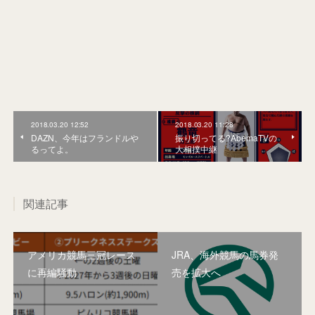
2018.03.20 12:52
2018.03.20 11:28
DAZN、今年はフランドルや
振り切ってる?AbemaTVの
るってよ。
大相撲中継
関連記事
アメリカ競馬三冠レース
JRA、海外競馬の馬券発
に再編騒動
売を拡大へ