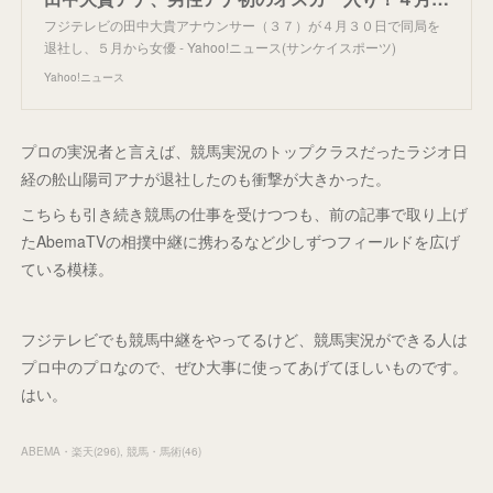
フジテレビの田中大貴アナウンサー（３７）が４月３０日で同局を
退社し、５月から女優 - Yahoo!ニュース(サンケイスポーツ)
Yahoo!ニュース
プロの実況者と言えば、競馬実況のトップクラスだったラジオ日
経の舩山陽司アナが退社したのも衝撃が大きかった。
こちらも引き続き競馬の仕事を受けつつも、前の記事で取り上げ
たAbemaTVの相撲中継に携わるなど少しずつフィールドを広げ
ている模様。
フジテレビでも競馬中継をやってるけど、競馬実況ができる人は
プロ中のプロなので、ぜひ大事に使ってあげてほしいものです。
はい。
ABEMA・楽天
(
296
)
競馬・馬術
(
46
)