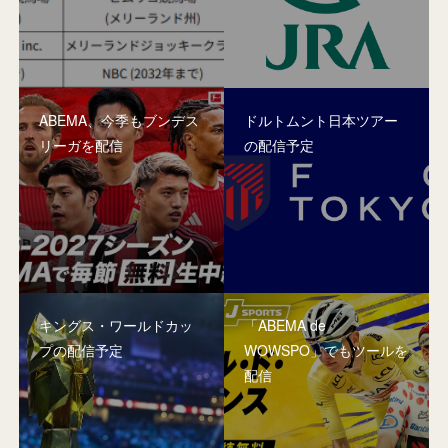
ABEMA、今季もブンデス
ドルトムント日本ツアー
リーガを配信
の配信予定
キングス・ワールドカッ
「ABEMA de
プの配信予定
WOWSPO」でもツールを
配信