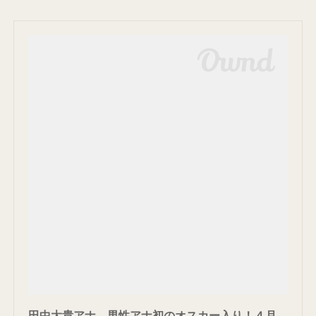
田中大貴アナ、男性アナ初のオスカー入り！４月いっぱいでフジ退社（サンケイスポーツ） - Yahoo!ニュース