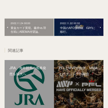
2022.11.24 00:00
2022.11.22 00:00
黄金カード実現。藤井vs.羽
中国のAFC放映権、iQIYIに
生戦にABEMA待望論。
移行。
関連記事
JRA、海外競馬の馬券発
PFLとMVPが合併。MMA
売を拡大へ
とボクシングが融合