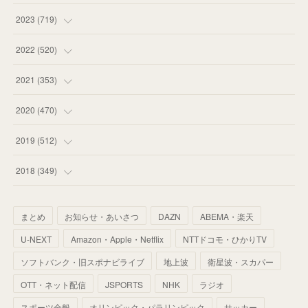
(
58
)
(
63
)
(
51
)
2023
(
719
)
(
58
)
(
57
)
(
48
)
(
59
)
2022
(
520
)
(
53
)
(
60
)
(
35
)
(
52
)
(
65
)
2021
(
353
)
(
59
)
(
62
)
(
51
)
(
55
)
(
44
)
(
31
)
2020
(
470
)
(
55
)
(
55
)
(
60
)
(
63
)
(
41
)
(
33
)
(
34
)
2019
(
512
)
(
67
)
(
61
)
(
59
)
(
53
)
(
43
)
(
34
)
(
32
)
(
51
)
2018
(
349
)
(
64
)
(
59
)
(
66
)
(
46
)
(
30
)
(
33
)
(
46
)
(
37
)
まとめ
お知らせ・あいさつ
DAZN
ABEMA・楽天
(
52
)
(
51
)
(
61
)
(
42
)
(
25
)
(
36
)
(
44
)
(
35
)
U-NEXT
Amazon・Apple・Netflix
NTTドコモ・ひかりTV
(
68
)
(
40
)
(
54
)
(
41
)
(
29
)
(
33
)
(
42
)
(
40
)
ソフトバンク・旧スポナビライブ
地上波
衛星波・スカパー
(
60
)
(
50
)
(
56
)
(
33
)
(
25
)
(
53
)
OTT・ネット配信
JSPORTS
NHK
ラジオ
(
50
)
(
39
)
(
42
)
スポーツ全般
(
58
)
オリンピック・パラリンピック
サッカー