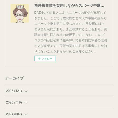
放映権事情を妄想しながらスポーツ中継を楽しむ
DAZNなどの参入によりスポーツの配信が充実して
きました。ここでは放映権など大人の事情の話から
スポーツ中継を勝手に楽しみます。 放映権にはさ
まざまな制約があり、また移動することもあり、視
聴者は振り回されるのが現実です。 なお、このブ
ログの内容は公開情報を除いて基本的に筆者の推測
および妄想です。実際の契約内容は当事者にしか知
りえないことをあらかじめご承知ください。
フォロー
アーカイブ
2026
(
421
)
(
16
)
2025
(
719
)
(
55
)
(
75
)
2024
(
607
)