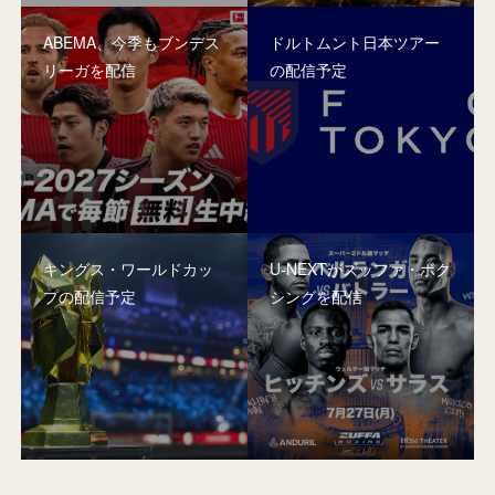
ABEMA、今季もブンデス
ドルトムント日本ツアー
リーガを配信
の配信予定
キングス・ワールドカッ
U-NEXTがズッファ・ボク
プの配信予定
シングを配信