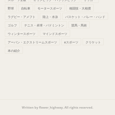
(
56
)
(
38
)
(
32
)
(
41
)
(
34
)
(
42
)
野球
自転車
モータースポーツ
格闘技・大相撲
(
45
)
(
74
)
(
57
)
(
24
)
(
60
)
(
32
)
(
9
)
ラグビー・アメフト
陸上・水泳
バスケット・バレー・ハンド
(
70
)
(
41
)
(
28
)
(
13
)
(
37
)
(
22
)
ゴルフ
テニス・卓球・バドミントン
競馬・馬術
(
29
)
ウィンタースポーツ
(
29
)
マインドスポーツ
(
45
)
(
37
)
(
29
)
アーバン・エクストリームスポーツ
eスポーツ
クリケット
(
33
)
(
49
)
(
59
)
(
32
)
本の紹介
(
41
)
(
44
)
(
50
)
(
36
)
(
14
)
Written by flower_highway. All rights reserved.