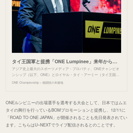
タイ王国軍と提携「ONE Lumpinee」来年からスタート！ 年間52大会、毎週ルンピニースタジアムで
アジア史上最大のスポーツメディア・プロパティ、ONEチャンピオ
ンシップ（以下、ONE）とロイヤル・タイ・アーミー（タイ王国…
ONE Championship – 格闘技の本拠地
ONEルンピニーの出場選手を選考する大会として、日本ではムエ
タイの興行を行っているBOMプロモーションと提携し、12/11に
「ROAD TO ONE JAPAN」が開催されることも先日発表されてい
ます。こちらはU~NEXTでライブ配信されるとのことです。