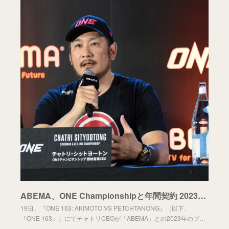
ABEMA、ONE Championshipと年間契約 2023年は年間60大会を超える生中継を決定 | 告知 | ABEMA TIMES
19日、『ONE 163: AKIMOTO VS PETCHTANONG』（以下、
『ONE 163』）にてチャトリCEOが「ABEMA」との2023年のプ…