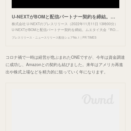
U-NEXTがBOMと配信パートナー契約を締結。ムエタイ大会『ROAD TO ONE JAPAN』『BOM』を独占でライブ配信
株式会社 U-NEXTのプレスリリース（2022年11月11日 13時00分）
U-NEXTがBOMと配信パートナー契約を締結。ムエタイ大会『RO…
プレスリリース・ニュースリリース配信シェアNo.1｜PR TIMES
コロナ禍で一時は経営が危ぶまれたONEですが、今年は資金調達
に成功し、Amazonとの契約も結びました。来年はアメリカ再進
出や株式上場などを精力的に狙っていく年になります。