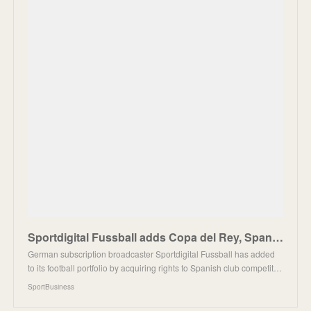
Sportdigital Fussball adds Copa del Rey, Spanish Super Cup to European portfolio | SportBusiness
German subscription broadcaster Sportdigital Fussball has added
to its football portfolio by acquiring rights to Spanish club competit…
SportBusiness