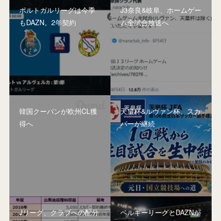
ポルトガルリーグは今季
J3奈良&岐阜、ホームゲー
もDAZN。2年契約
ム全試合放送へ
韓国クーパンが欧州CL獲
天皇杯&ルヴァン杯、スカ
得へ
パーが継続
Jリーグ、クラブへの配分
ベルギーリーグとDAZNが