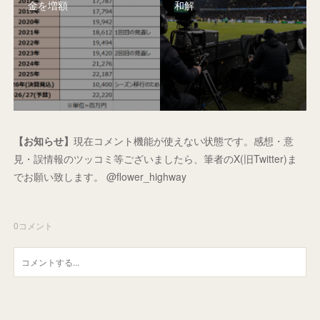
金を増額
和解
【お知らせ】
現在コメント機能が使えない状態です。感想・意
見・誤情報のツッコミ等ございましたら、筆者のX(旧Twitter)ま
でお願い致します。 @flower_highway
0
コメント