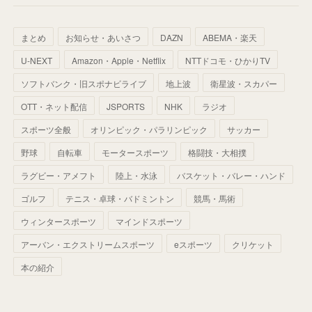
(
64
)
(
59
)
(
66
)
(
46
)
(
30
)
(
33
)
(
46
)
(
37
)
まとめ
お知らせ・あいさつ
DAZN
ABEMA・楽天
(
52
)
(
51
)
(
61
)
(
42
)
(
25
)
(
36
)
(
44
)
(
35
)
U-NEXT
Amazon・Apple・Netflix
NTTドコモ・ひかりTV
(
68
)
(
40
)
(
54
)
(
41
)
(
29
)
(
33
)
(
42
)
(
40
)
ソフトバンク・旧スポナビライブ
地上波
衛星波・スカパー
(
60
)
(
50
)
(
56
)
(
33
)
(
25
)
(
53
)
OTT・ネット配信
JSPORTS
NHK
ラジオ
(
50
)
(
39
)
(
42
)
スポーツ全般
(
58
)
オリンピック・パラリンピック
サッカー
(
56
)
(
38
)
(
32
)
(
41
)
(
34
)
(
42
)
野球
自転車
モータースポーツ
格闘技・大相撲
(
45
)
(
74
)
(
57
)
(
24
)
(
60
)
(
32
)
(
9
)
ラグビー・アメフト
陸上・水泳
バスケット・バレー・ハンド
(
70
)
(
41
)
(
28
)
(
13
)
(
37
)
(
22
)
ゴルフ
テニス・卓球・バドミントン
競馬・馬術
(
29
)
ウィンタースポーツ
(
29
)
マインドスポーツ
(
45
)
(
37
)
(
29
)
アーバン・エクストリームスポーツ
eスポーツ
クリケット
(
33
)
(
49
)
(
59
)
(
32
)
本の紹介
(
41
)
(
44
)
(
50
)
(
36
)