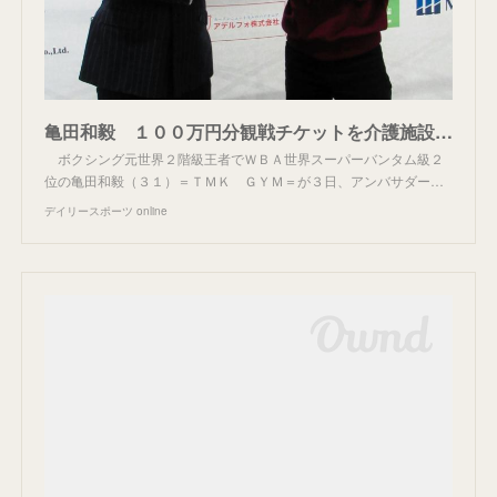
亀田和毅 １００万円分観戦チケットを介護施設に寄付 ２５日世界前哨戦「高齢者の方に少しでも元気を」/デイリースポーツ online
ボクシング元世界２階級王者でＷＢＡ世界スーパーバンタム級２
位の亀田和毅（３１）＝ＴＭＫ ＧＹＭ＝が３日、アンバサダー…
デイリースポーツ online