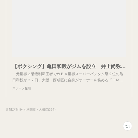
【ボクシング】亀田和毅がジムを設立 井上尚弥戦に意欲「実現すれば勝つ自信がある」
元世界２階級制覇王者でＷＢＡ世界スーパーバンタム級２位の亀
田和毅が２７日、大阪・西成区に自身がオーナーを務める「ＴＭ…
スポーツ報知
U-NEXT
(
194
)
格闘技・大相撲
(
397
)