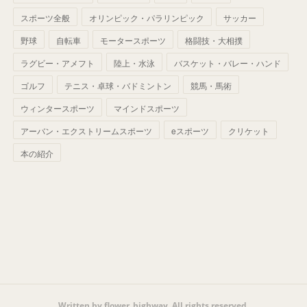
(
42
)
スポーツ全般
(
58
)
オリンピック・パラリンピック
サッカー
(
56
)
(
38
)
(
32
)
(
41
)
(
34
)
(
42
)
野球
自転車
モータースポーツ
格闘技・大相撲
(
45
)
(
74
)
(
57
)
(
24
)
(
60
)
(
32
)
(
9
)
ラグビー・アメフト
陸上・水泳
バスケット・バレー・ハンド
(
70
)
(
41
)
(
28
)
(
13
)
(
37
)
(
22
)
ゴルフ
テニス・卓球・バドミントン
競馬・馬術
(
29
)
ウィンタースポーツ
(
29
)
マインドスポーツ
(
45
)
(
37
)
(
29
)
アーバン・エクストリームスポーツ
eスポーツ
クリケット
(
33
)
(
49
)
(
59
)
(
32
)
本の紹介
(
41
)
(
44
)
(
50
)
(
36
)
(
14
)
Written by flower_highway. All rights reserved.