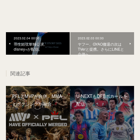
2023.02.04 00:00
2023.02.03 00:00
羽生結弦単独公演、
ヤフー、GYAO撤退の次は
disney+が配信。
TVerと提携。さらにLINEと
合併へ。
関連記事
PFLとMVPが合併。MMA
U-NEXTもDFBポカールを
とボクシングが融合
配信