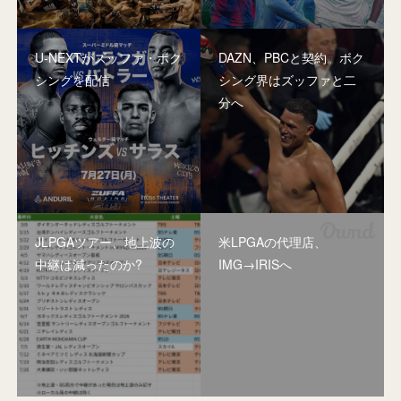
U-NEXTがズッファ・ボク
DAZN、PBCと契約。ボク
シングを配信
シング界はズッファと二
分へ
JLPGAツアー、地上波の
米LPGAの代理店、
中継は減ったのか?
IMG→IRISへ