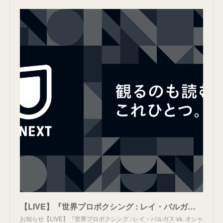
【LIVE】『世界プロボクシング : レイ・バルガス vs. オシャキー・フォスター』のライブ配信について - お知らせ | U-NEXTヘルプセンター
お知らせ【LIVE】『世界プロボクシング : レイ・バルガス vs. オシャ