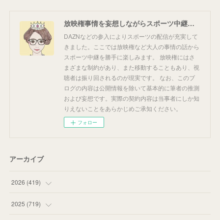
放映権事情を妄想しながらスポーツ中継を楽しむ
DAZNなどの参入によりスポーツの配信が充実して
きました。ここでは放映権など大人の事情の話から
スポーツ中継を勝手に楽しみます。 放映権にはさ
まざまな制約があり、また移動することもあり、視
聴者は振り回されるのが現実です。 なお、このブ
ログの内容は公開情報を除いて基本的に筆者の推測
および妄想です。実際の契約内容は当事者にしか知
りえないことをあらかじめご承知ください。
フォロー
アーカイブ
2026
(
419
)
(
14
)
2025
(
719
)