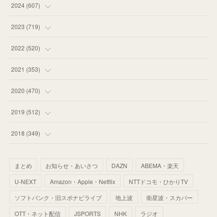
(
55
)
(
75
)
2024
(
607
)
(
58
)
(
63
)
(
51
)
2023
(
719
)
(
58
)
(
57
)
(
48
)
(
59
)
2022
(
520
)
(
53
)
(
60
)
(
35
)
(
52
)
(
65
)
2021
(
353
)
(
59
)
(
62
)
(
51
)
(
55
)
(
44
)
(
31
)
2020
(
470
)
(
55
)
(
55
)
(
60
)
(
63
)
(
41
)
(
33
)
(
34
)
2019
(
512
)
(
67
)
(
61
)
(
59
)
(
53
)
(
43
)
(
34
)
(
32
)
(
51
)
2018
(
349
)
(
64
)
(
59
)
(
66
)
(
46
)
(
30
)
(
33
)
(
46
)
(
37
)
まとめ
お知らせ・あいさつ
DAZN
ABEMA・楽天
(
52
)
(
51
)
(
61
)
(
42
)
(
25
)
(
36
)
(
44
)
(
35
)
U-NEXT
Amazon・Apple・Netflix
NTTドコモ・ひかりTV
(
68
)
(
40
)
(
54
)
(
41
)
(
29
)
(
33
)
(
42
)
(
40
)
ソフトバンク・旧スポナビライブ
地上波
衛星波・スカパー
(
60
)
(
50
)
(
56
)
(
33
)
(
25
)
(
53
)
OTT・ネット配信
JSPORTS
NHK
ラジオ
(
50
)
(
39
)