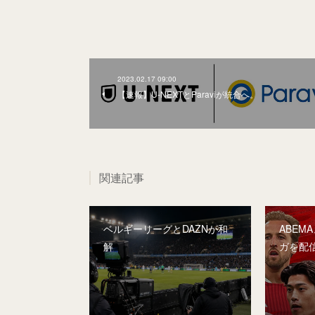
2023.02.17 09:00
【速報】U-NEXTとParaviが統合へ。
関連記事
ベルギーリーグとDAZNが和
ABEM
解
ガを配