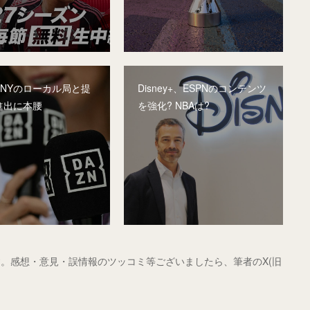
、NYのローカル局と提
Disney+、ESPNのコンテンツ
進出に本腰
を強化? NBAは?
。感想・意見・誤情報のツッコミ等ございましたら、筆者のX(旧