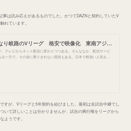
た記事は読み応えがあるものでした。かつてDAZNと契約していたV
て触れています。
大手配信なくなり岐路のVリーグ 格安で映像化 東南アジア人気に活路さぐる ：朝日新聞GLOBE＋
が、テレビからネット配信に変わりつつある。そんななか、配信サービ
ある一方で、その波に乗りきれない競技もある。日本で根強い人気を…
の話ですが、Vリーグと5年契約を結びました。最初は全試合中継でし
について詳しいことは分かりませんが、試合の興行権をリーグから
かなようです。