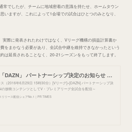
が通常でしたが、チームに地域密着の意識を持たせ、ホームタウン
思いますが、これによって1会場での試合はひとつのみとなり、
。実際に発表されたわけではなく、Vリーグ機構の損益計算書か
作費をまかなう必要があり、全試合中継を維持できなかったという
約は延長されることなく、20-21シーズンをもって終了します。
「Vリーグ」×「DAZN」 パートナーシップ決定のお知らせ ～DAZNの放映コンテンツとしてV・プレミアリーグ全試合を配信～
（2016年6月29日 15時30分）[Vリーグ]×[DAZN] パートナーシップ決
ZNの放映コンテンツとしてV・プレミアリーグ全試合を配信～
リース配信シェアNo.1｜PR TIMES