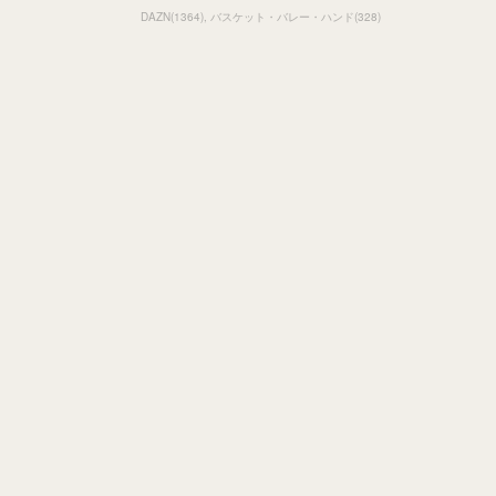
DAZN
(
1364
)
バスケット・バレー・ハンド
(
328
)