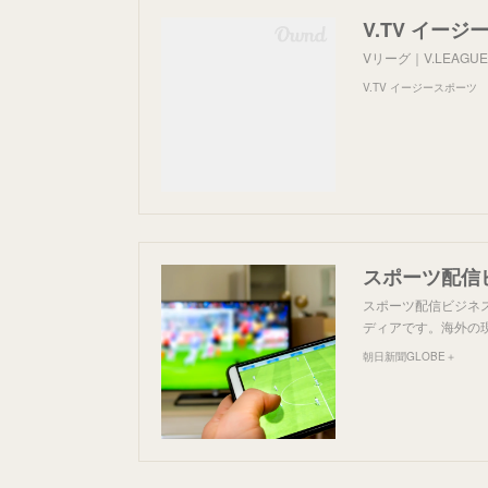
V.TV イー
Vリーグ｜V.LEAG
V.TV イージースポーツ
スポーツ配信
スポーツ配信ビジネ
ディアです。海外の
朝日新聞GLOBE＋