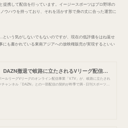
)と提携して配信を行っています。イージースポーツはプロ野球の
にノウハウを持っており、それを活かす形で身の丈に合った運営に
は…という気がしないでもないのですが、現在の低評価をはね返せ
事にも書かれている東南アジアへの放映権販売が実現するといい
バレーボール、DAZN撤退で岐路に立たされるVリーグ配信事業 - バレーボール : 日刊スポーツ
ールリーグVリーグのオンライン配信事業「V.TV」が、岐路に立たされ
チャンネル「DAZN」との一部配信の契約が昨季で満 - 日刊スポーツ…