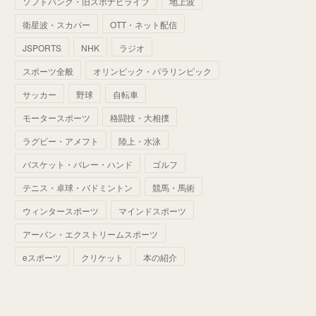
ソフトバンク・旧スポナビライブ
地上波
(
70
)
(
41
)
(
28
)
(
13
)
(
37
)
(
22
)
衛星波・スカパー
OTT・ネット配信
(
29
)
(
29
)
(
45
)
(
37
)
(
29
)
JSPORTS
NHK
ラジオ
(
33
)
(
49
)
(
59
)
(
32
)
スポーツ全般
オリンピック・パラリンピック
(
41
)
(
44
)
(
50
)
サッカー
野球
自転車
(
36
)
(
14
)
モータースポーツ
格闘技・大相撲
ラグビー・アメフト
陸上・水泳
バスケット・バレー・ハンド
ゴルフ
テニス・卓球・バドミントン
競馬・馬術
ウィンタースポーツ
マインドスポーツ
アーバン・エクストリームスポーツ
eスポーツ
クリケット
本の紹介