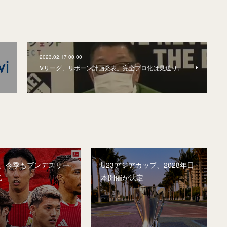
2023.02.17 00:00
Vリーグ、リボーン計画発表。完全プロ化は見送り。
A、今季もブンデスリー
U23アジアカップ、2028年日
信
本開催が決定