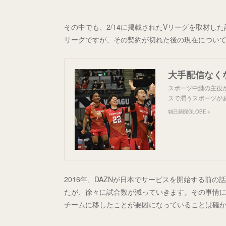
その中でも、2/14に掲載されたVリーグを取材し
リーグですが、その契約が切れた後の現在につい
スポーツ中継の主役
スで潤うスポーツが
朝日新聞GLOBE＋
2016年、DAZNが日本でサービスを開始する前
たが、徐々に試合数が減っていきます。その事情
チームに移したことが要因になっていることは確