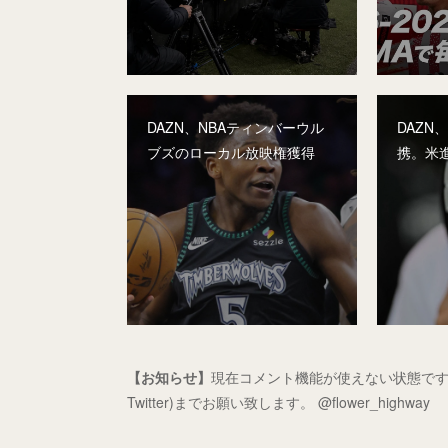
DAZN、NBAティンバーウル
DAZN
ブズのローカル放映権獲得
携。米
【お知らせ】
現在コメント機能が使えない状態です
Twitter)までお願い致します。 @flower_highway