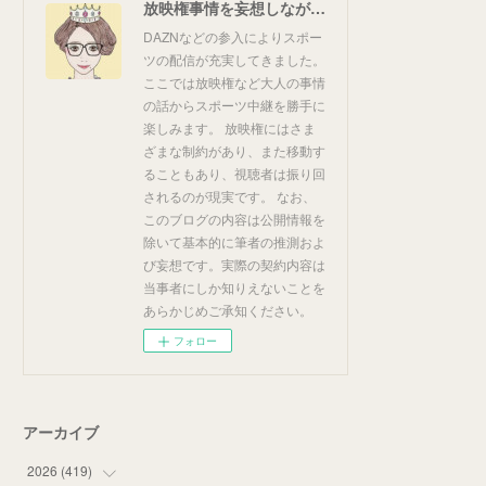
放映権事情を妄想しながらスポーツ中継を楽しむ
DAZNなどの参入によりスポー
ツの配信が充実してきました。
ここでは放映権など大人の事情
の話からスポーツ中継を勝手に
楽しみます。 放映権にはさま
ざまな制約があり、また移動す
ることもあり、視聴者は振り回
されるのが現実です。 なお、
このブログの内容は公開情報を
除いて基本的に筆者の推測およ
び妄想です。実際の契約内容は
当事者にしか知りえないことを
あらかじめご承知ください。
フォロー
アーカイブ
2026
(
419
)