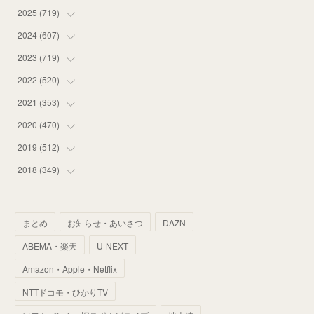
2025
(
719
(
14
)
)
(
55
)
2024
(
607
(
75
)
)
(
58
)
(
63
)
2023
(
719
(
51
)
)
(
58
)
(
57
)
(
48
)
2022
(
520
(
59
)
)
(
53
)
(
60
)
(
35
)
(
52
)
2021
(
353
(
65
)
)
(
59
)
(
62
)
(
51
)
(
55
)
(
44
)
2020
(
470
(
31
)
)
(
55
)
(
55
)
(
60
)
(
63
)
(
41
)
(
33
)
2019
(
512
(
34
)
)
(
67
)
(
61
)
(
59
)
(
53
)
(
43
)
(
34
)
(
32
)
2018
(
349
(
51
)
)
(
64
)
(
59
)
(
66
)
(
46
)
(
30
)
(
33
)
(
46
)
(
37
)
(
52
)
(
51
)
(
61
)
(
42
)
(
25
)
(
36
)
(
44
)
(
35
)
まとめ
お知らせ・あいさつ
DAZN
(
68
)
(
40
)
(
54
)
(
41
)
(
29
)
(
33
)
(
42
)
(
40
)
ABEMA・楽天
U-NEXT
(
60
)
(
50
)
(
56
)
(
33
)
(
25
)
(
53
)
(
50
)
(
39
)
Amazon・Apple・Netflix
(
42
)
(
58
)
(
56
)
(
38
)
(
32
)
(
41
)
(
34
)
(
42
)
NTTドコモ・ひかりTV
(
45
)
(
74
)
(
57
)
(
24
)
(
60
)
(
32
)
(
9
)