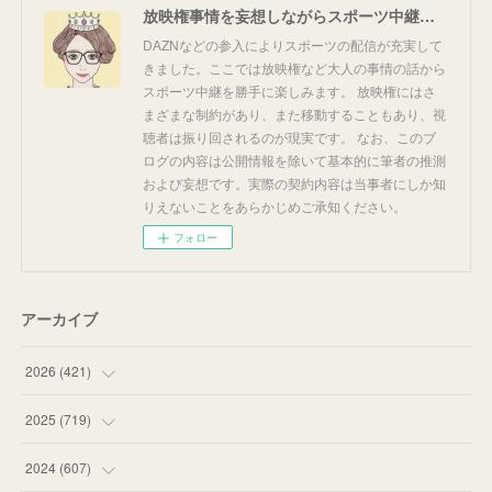
放映権事情を妄想しながらスポーツ中継を楽しむ
DAZNなどの参入によりスポーツの配信が充実して
きました。ここでは放映権など大人の事情の話から
スポーツ中継を勝手に楽しみます。 放映権にはさ
まざまな制約があり、また移動することもあり、視
聴者は振り回されるのが現実です。 なお、このブ
ログの内容は公開情報を除いて基本的に筆者の推測
および妄想です。実際の契約内容は当事者にしか知
りえないことをあらかじめご承知ください。
フォロー
アーカイブ
2026
(
421
)
(
16
)
2025
(
719
)
(
55
)
(
75
)
2024
(
607
)