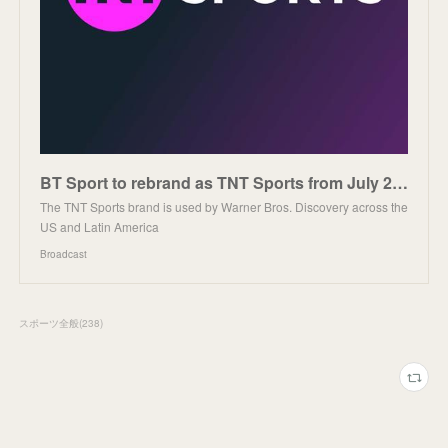
BT Sport to rebrand as TNT Sports from July 2023
The TNT Sports brand is used by Warner Bros. Discovery across the
US and Latin America
Broadcast
スポーツ全般
(
238
)