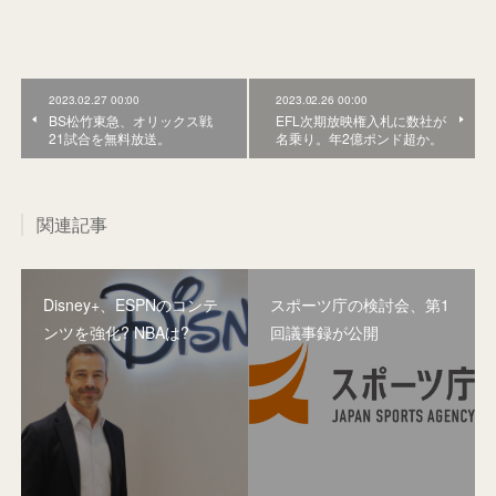
2023.02.27 00:00
2023.02.26 00:00
BS松竹東急、オリックス戦
EFL次期放映権入札に数社が
21試合を無料放送。
名乗り。年2億ポンド超か。
関連記事
Disney+、ESPNのコンテ
スポーツ庁の検討会、第1
ンツを強化? NBAは?
回議事録が公開