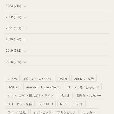
(
58
)
(
63
)
(
51
)
2023
(
719
)
(
58
)
(
57
)
(
48
)
(
59
)
2022
(
520
)
(
53
)
(
60
)
(
35
)
(
52
)
(
65
)
2021
(
353
)
(
59
)
(
62
)
(
51
)
(
55
)
(
44
)
(
31
)
2020
(
470
)
(
55
)
(
55
)
(
60
)
(
63
)
(
41
)
(
33
)
(
34
)
2019
(
512
)
(
67
)
(
61
)
(
59
)
(
53
)
(
43
)
(
34
)
(
32
)
(
51
)
2018
(
349
)
(
64
)
(
59
)
(
66
)
(
46
)
(
30
)
(
33
)
(
46
)
(
37
)
まとめ
お知らせ・あいさつ
DAZN
ABEMA・楽天
(
52
)
(
51
)
(
61
)
(
42
)
(
25
)
(
36
)
(
44
)
(
35
)
U-NEXT
Amazon・Apple・Netflix
NTTドコモ・ひかりTV
(
68
)
(
40
)
(
54
)
(
41
)
(
29
)
(
33
)
(
42
)
(
40
)
ソフトバンク・旧スポナビライブ
地上波
衛星波・スカパー
(
60
)
(
50
)
(
56
)
(
33
)
(
25
)
(
53
)
OTT・ネット配信
JSPORTS
NHK
ラジオ
(
50
)
(
39
)
(
42
)
スポーツ全般
(
58
)
オリンピック・パラリンピック
サッカー
(
56
)
(
38
)
(
32
)