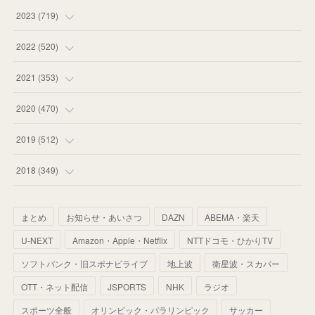
(
58
)
(
63
)
(
51
)
2023
(
719
)
(
58
)
(
57
)
(
48
)
(
59
)
2022
(
520
)
(
53
)
(
60
)
(
35
)
(
52
)
(
65
)
2021
(
353
)
(
59
)
(
62
)
(
51
)
(
55
)
(
44
)
(
31
)
2020
(
470
)
(
55
)
(
55
)
(
60
)
(
63
)
(
41
)
(
33
)
(
34
)
2019
(
512
)
(
67
)
(
61
)
(
59
)
(
53
)
(
43
)
(
34
)
(
32
)
(
51
)
2018
(
349
)
(
64
)
(
59
)
(
66
)
(
46
)
(
30
)
(
33
)
(
46
)
(
37
)
まとめ
お知らせ・あいさつ
DAZN
ABEMA・楽天
(
52
)
(
51
)
(
61
)
(
42
)
(
25
)
(
36
)
(
44
)
(
35
)
U-NEXT
Amazon・Apple・Netflix
NTTドコモ・ひかりTV
(
68
)
(
40
)
(
54
)
(
41
)
(
29
)
(
33
)
(
42
)
(
40
)
ソフトバンク・旧スポナビライブ
地上波
衛星波・スカパー
(
60
)
(
50
)
(
56
)
(
33
)
(
25
)
(
53
)
OTT・ネット配信
JSPORTS
NHK
ラジオ
(
50
)
(
39
)
(
42
)
スポーツ全般
(
58
)
オリンピック・パラリンピック
サッカー
(
56
)
(
38
)
(
32
)