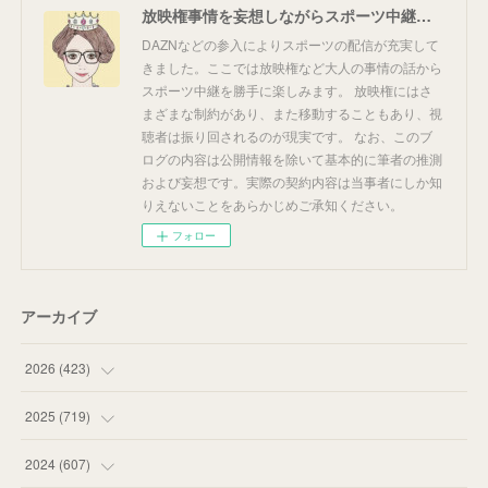
放映権事情を妄想しながらスポーツ中継を楽しむ
DAZNなどの参入によりスポーツの配信が充実して
きました。ここでは放映権など大人の事情の話から
スポーツ中継を勝手に楽しみます。 放映権にはさ
まざまな制約があり、また移動することもあり、視
聴者は振り回されるのが現実です。 なお、このブ
ログの内容は公開情報を除いて基本的に筆者の推測
および妄想です。実際の契約内容は当事者にしか知
りえないことをあらかじめご承知ください。
フォロー
アーカイブ
2026
(
423
)
(
18
)
2025
(
719
)
(
55
)
(
75
)
2024
(
607
)