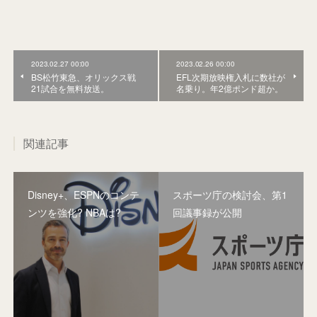
2023.02.27 00:00
2023.02.26 00:00
BS松竹東急、オリックス戦
EFL次期放映権入札に数社が
21試合を無料放送。
名乗り。年2億ポンド超か。
関連記事
Disney+、ESPNのコンテ
スポーツ庁の検討会、第1
ンツを強化? NBAは?
回議事録が公開