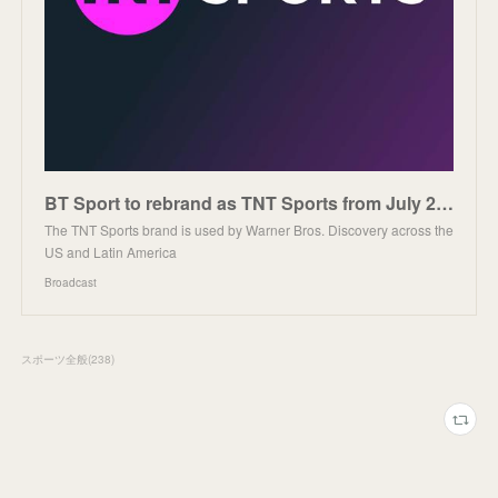
BT Sport to rebrand as TNT Sports from July 2023
The TNT Sports brand is used by Warner Bros. Discovery across the
US and Latin America
Broadcast
スポーツ全般
(
238
)