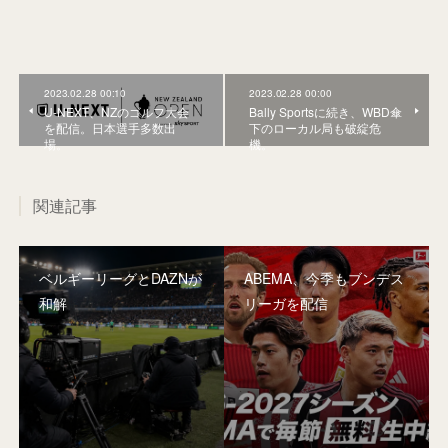
2023.02.28 00:10
2023.02.28 00:00
U-NEXT、NZのゴルフ大会
Bally Sportsに続き、WBD傘
を配信。日本選手多数出
下のローカル局も破綻危
場。
機。
関連記事
ベルギーリーグとDAZNが
ABEMA、今季もブンデス
和解
リーガを配信