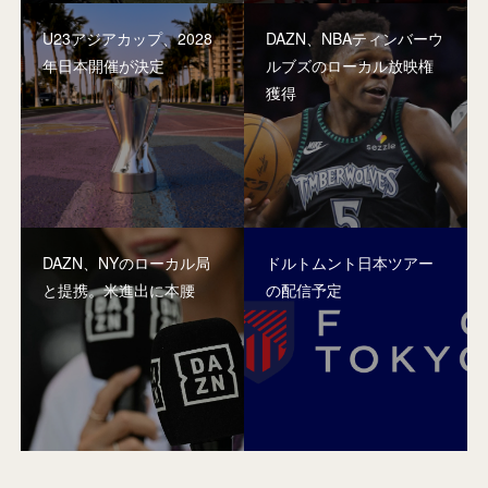
U23アジアカップ、2028
DAZN、NBAティンバーウ
年日本開催が決定
ルブズのローカル放映権
獲得
DAZN、NYのローカル局
ドルトムント日本ツアー
と提携。米進出に本腰
の配信予定