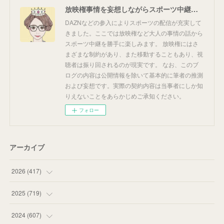
放映権事情を妄想しながらスポーツ中継を楽しむ
DAZNなどの参入によりスポーツの配信が充実して
きました。ここでは放映権など大人の事情の話から
スポーツ中継を勝手に楽しみます。 放映権にはさ
まざまな制約があり、また移動することもあり、視
聴者は振り回されるのが現実です。 なお、このブ
ログの内容は公開情報を除いて基本的に筆者の推測
および妄想です。実際の契約内容は当事者にしか知
りえないことをあらかじめご承知ください。
フォロー
アーカイブ
2026
(
417
)
(
12
)
2025
(
719
)
(
55
)
(
75
)
2024
(
607
)