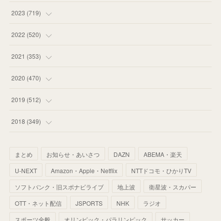
(
58
)
(
63
)
(
51
)
2023
(
719
)
(
58
)
(
57
)
(
48
)
(
59
)
2022
(
520
)
(
53
)
(
60
)
(
35
)
(
52
)
(
65
)
2021
(
353
)
(
59
)
(
62
)
(
51
)
(
55
)
(
44
)
(
31
)
2020
(
470
)
(
55
)
(
55
)
(
60
)
(
63
)
(
41
)
(
33
)
(
34
)
2019
(
512
)
(
67
)
(
61
)
(
59
)
(
53
)
(
43
)
(
34
)
(
32
)
(
51
)
2018
(
349
)
(
64
)
(
59
)
(
66
)
(
46
)
(
30
)
(
33
)
(
46
)
(
37
)
まとめ
お知らせ・あいさつ
DAZN
ABEMA・楽天
(
52
)
(
51
)
(
61
)
(
42
)
(
25
)
(
36
)
(
44
)
(
35
)
U-NEXT
Amazon・Apple・Netflix
NTTドコモ・ひかりTV
(
68
)
(
40
)
(
54
)
(
41
)
(
29
)
(
33
)
(
42
)
(
40
)
ソフトバンク・旧スポナビライブ
地上波
衛星波・スカパー
(
60
)
(
50
)
(
56
)
(
33
)
(
25
)
(
53
)
OTT・ネット配信
JSPORTS
NHK
ラジオ
(
50
)
(
39
)
(
42
)
スポーツ全般
(
58
)
オリンピック・パラリンピック
サッカー
(
56
)