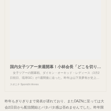
国内女子ツアー来週開幕！小林会長「どこを切り取っても見どころ満載」 - スポニチ Sponichi Annex スポーツ
女子ツアーの開幕戦、ダイキン・オーキッド・レディース（3月2
日初日、琉球GC）が1週間後に迫った。昨年は山下美夢有が史上…
スポニチ Sponichi Annex
昨年もぎりぎりまで発表が遅れており、またDAZNに至っては大
会2日目から配信開始とバタバタ感は否めませんでした。昨年限