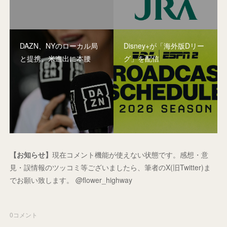
DAZN、NYのローカル局
Disney+が「海外版Dリー
と提携。米進出に本腰
グ」を配信
【お知らせ】
現在コメント機能が使えない状態です。感想・意
見・誤情報のツッコミ等ございましたら、筆者のX(旧Twitter)ま
でお願い致します。 @flower_highway
0
コメント