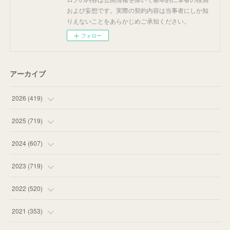
および妄想です。実際の契約内容は当事者にしか知
りえないことをあらかじめご承知ください。
フォロー
アーカイブ
2026
(
419
)
(
14
)
2025
(
719
)
(
55
)
(
75
)
2024
(
607
)
(
58
)
(
63
)
(
51
)
2023
(
719
)
(
58
)
(
57
)
(
48
)
(
59
)
2022
(
520
)
(
53
)
(
60
)
(
35
)
(
52
)
(
65
)
2021
(
353
)
(
59
)
(
62
)
(
51
)