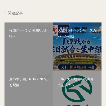
関連記事
韓国クーパンが欧州CL獲
天皇杯&ルヴァン杯、スカ
得へ
パーが継続
夏の甲子園、NHK ONEで
JRA、海外競馬の馬券発
も配信
売を拡大へ