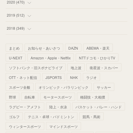
(
55
)
(
44
)
(
31
)
2020
(
470
)
(
55
)
(
55
)
(
60
)
(
63
)
(
41
)
(
33
)
(
34
)
2019
(
512
)
(
67
)
(
61
)
(
59
)
(
53
)
(
43
)
(
34
)
(
32
)
(
51
)
2018
(
349
)
(
64
)
(
59
)
(
66
)
(
46
)
(
30
)
(
33
)
(
46
)
(
37
)
まとめ
お知らせ・あいさつ
DAZN
ABEMA・楽天
(
52
)
(
51
)
(
61
)
(
42
)
(
25
)
(
36
)
(
44
)
(
35
)
U-NEXT
Amazon・Apple・Netflix
NTTドコモ・ひかりTV
(
68
)
(
40
)
(
54
)
(
41
)
(
29
)
(
33
)
(
42
)
(
40
)
ソフトバンク・旧スポナビライブ
地上波
衛星波・スカパー
(
60
)
(
50
)
(
56
)
(
33
)
(
25
)
(
53
)
OTT・ネット配信
JSPORTS
NHK
ラジオ
(
50
)
(
39
)
(
42
)
スポーツ全般
(
58
)
オリンピック・パラリンピック
サッカー
(
56
)
(
38
)
(
32
)
(
41
)
(
34
)
(
42
)
野球
自転車
モータースポーツ
格闘技・大相撲
(
45
)
(
74
)
(
57
)
(
24
)
(
60
)
(
32
)
(
9
)
ラグビー・アメフト
陸上・水泳
バスケット・バレー・ハンド
(
70
)
(
41
)
(
28
)
(
13
)
(
37
)
(
22
)
ゴルフ
テニス・卓球・バドミントン
競馬・馬術
(
29
)
ウィンタースポーツ
(
29
)
マインドスポーツ
(
45
)
(
37
)
(
29
)