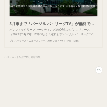
3月末まで「パーソル パ・リーグTV」が無料で見放題に！
パシフィックリーグマーケティング株式会社のプレスリリース
（2023年3月13日 12時00分）3月末まで[パーソル パ・リーグTV]…
プレスリリース・ニュースリリース配信シェアNo.1｜PR TIMES
OTT・ネット配信
(
795
)
野球
(
522
)