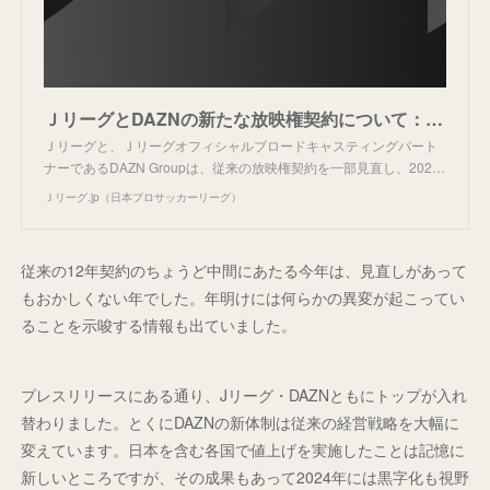
ＪリーグとDAZNの新たな放映権契約について：Ｊリーグ.jp
Ｊリーグと、Ｊリーグオフィシャルブロードキャスティングパート
ナーであるDAZN Groupは、従来の放映権契約を一部見直し、202…
Ｊリーグ.jp（日本プロサッカーリーグ）
従来の12年契約のちょうど中間にあたる今年は、見直しがあって
もおかしくない年でした。年明けには何らかの異変が起こってい
ることを示唆する情報も出ていました。
プレスリリースにある通り、Jリーグ・DAZNともにトップが入れ
替わりました。とくにDAZNの新体制は従来の経営戦略を大幅に
変えています。日本を含む各国で値上げを実施したことは記憶に
新しいところですが、その成果もあって2024年には黒字化も視野