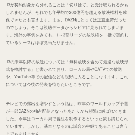
J3が契約対象から外れることは「切り捨て」と受け取られるかも
しれませんが、それでも年平均で200億円を超える放映権料を確
保できたとも言えます。まぁ、DAZNにとっては正直重荷だった
のでしょう。そこは視聴データからシビアに見られてしまいま
す。海外の事例をみても、1～3部リーグの放映権を一括で契約し
ているケースはほぼ見当たりません。
J3の来年以降の放送については「無料放映を含めて最適な放映形
式を検討する」と書かれており、ローカル局やCATVでの放送
や、YouTube等での配信なども視野に入ることになります。これ
については今後の発表を待ちたいところです。
テレビでの露出を増やすという話は、昨年のワールドカップ予選
が一部DAZNの独占配信となったあたりから頻繁に叫ばれてきま
した。今年はローカル局で番組を制作するといった策も講じられ
ています。しかし、基本となるのは試合の中継であることは言う
までもありません。