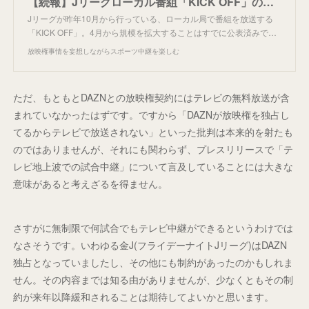
【続報】Jリーグローカル番組「KICK OFF」の詳細発表。
Jリーグが昨年10月から行っている、ローカル局で番組を放送する
「KICK OFF」。4月から規模を拡大することはすでに公表済みで…
放映権事情を妄想しながらスポーツ中継を楽しむ
ただ、もともとDAZNとの放映権契約にはテレビの無料放送が含
まれていなかったはずです。ですから「DAZNが放映権を独占し
てるからテレビで放送されない」といった批判は本来的を射たも
のではありませんが、それにも関わらず、プレスリリースで「テ
レビ地上波での試合中継」について言及していることには大きな
意味があると考えざるを得ません。
さすがに無制限で何試合でもテレビ中継ができるというわけでは
なさそうです。いわゆる金J(フライデーナイトJリーグ)はDAZN
独占となっていましたし、その他にも制約があったのかもしれま
せん。その内容までは知る由がありませんが、少なくともその制
約が来年以降緩和されることは期待してよいかと思います。