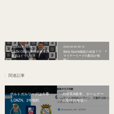
2023.03.31 00:00
2023.03.30 00:10
DAZN CEOが来日 & 来季J3
Bally Sports破綻の余波？で
放送はどうなる？
マイナーリーグの配信が無
料に。
関連記事
ポルトガルリーグは今季
J3奈良&岐阜、ホームゲー
もDAZN。2年契約
ム全試合放送へ