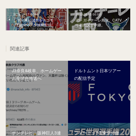
2023.05.17 00:00
2023.05.15 00:00
シティ来日試合をドコモ
J3・ガイナーレ鳥取、CATV
「Lemino」が無料配信。
で初の試合中継。
関連記事
J3奈良&岐阜、ホームゲー
ドルトムント日本ツアー
ム全試合放送へ
の配信予定
サンテレビ、阪神巨人3連
フォーミュラE東京の放