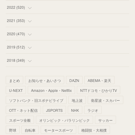
(
58
)
(
57
)
(
48
)
(
59
)
2022
(
520
)
(
53
)
(
60
)
(
35
)
(
52
)
(
65
)
2021
(
353
)
(
59
)
(
62
)
(
51
)
(
55
)
(
44
)
(
31
)
2020
(
470
)
(
55
)
(
55
)
(
60
)
(
63
)
(
41
)
(
33
)
(
34
)
2019
(
512
)
(
67
)
(
61
)
(
59
)
(
53
)
(
43
)
(
34
)
(
32
)
(
51
)
2018
(
349
)
(
64
)
(
59
)
(
66
)
(
46
)
(
30
)
(
33
)
(
46
)
(
37
)
まとめ
お知らせ・あいさつ
DAZN
ABEMA・楽天
(
52
)
(
51
)
(
61
)
(
42
)
(
25
)
(
36
)
(
44
)
(
35
)
U-NEXT
Amazon・Apple・Netflix
NTTドコモ・ひかりTV
(
68
)
(
40
)
(
54
)
(
41
)
(
29
)
(
33
)
(
42
)
(
40
)
ソフトバンク・旧スポナビライブ
地上波
衛星波・スカパー
(
60
)
(
50
)
(
56
)
(
33
)
(
25
)
(
53
)
OTT・ネット配信
JSPORTS
NHK
ラジオ
(
50
)
(
39
)
(
42
)
スポーツ全般
(
58
)
オリンピック・パラリンピック
サッカー
(
56
)
(
38
)
(
32
)
(
41
)
(
34
)
(
42
)
野球
自転車
モータースポーツ
格闘技・大相撲
(
45
)
(
74
)
(
57
)
(
24
)