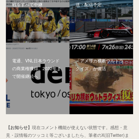
戦をすべて中継
送・配信予定
電通、VNL日本ラウンド
「アメリカ横断ウルトラ
の商業権獲得。2032年ま
クイズ」が復活
で開催継続へ
【お知らせ】
現在コメント機能が使えない状態です。感想・意
見・誤情報のツッコミ等ございましたら、筆者のX(旧Twitter)ま