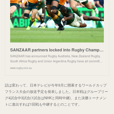
SANZAAR partners locked into Rugby Championship until 2025 | Latest Rugby News | RUGBY.com.au
SANZAAR has announced Rugby Australia, New Zealand Rugby,
South Africa Rugby and Union Argentina Rugby have all committ…
www.rugby.com.au
話は変わって、日本テレビが今年9月に開幕するワールドカップ
フランス大会の放送予定を発表しました。日本戦はグループリー
グ4試合中3試合(1試合はNHKと同時中継)、また決勝トーナメン
トに進出すれば1回戦も中継するとのことです。