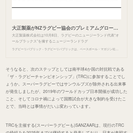
大正製薬がNZラグビー協会のプレミアムグローバルパートナーに オールブラックスなど支援 - ラグビーリパブリック
大正製薬株式会社は10月8日、ラグビーのニュージーランド代表“オ
ールブラックス”を擁するニュージーランドラグ
ラグビーリパブリック - ラグビーリパブリックは、ベースボール・マガジン社発行のラグビーマガジン『ラグマガ』編集部が運営する「2019年ラグビーワールドカップ日本開催 本格応援サイト」です。世界のラグ
そうなると、次のステップとしては南半球4か国の対抗戦である
「ザ・ラグビーチャンピオンシップ」(TRC)に参加することでし
ょうか。スーパーラグビーではサンウルブズが除外される出来事
が発生しましたが、2019年のワールドカップ日本開催が成功した
こと、そしてコロナ禍によって国際試合が大きな制約を受けたこ
とで、当時とは事情がだいぶ変わっています。
TRCを主催する(スーパーラグビーも)SANZAARは、現行のTRC
の枠組みを2025年までは継続すると発表しており、日本が参戦す