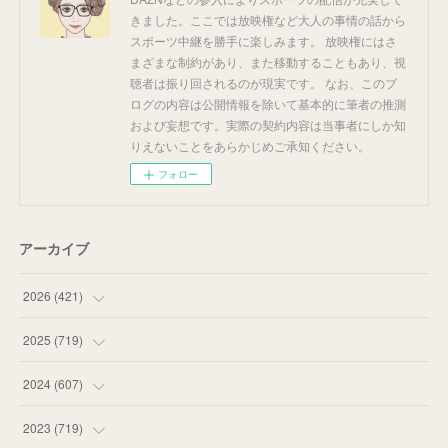
きました。ここでは放映権など大人の事情の話から
スポーツ中継を勝手に楽しみます。 放映権にはさ
まざまな制約があり、また移動することもあり、視
聴者は振り回されるのが現実です。 なお、このブ
ログの内容は公開情報を除いて基本的に筆者の推測
および妄想です。実際の契約内容は当事者にしか知
りえないことをあらかじめご承知ください。
フォロー
アーカイブ
2026
(
421
)
(
16
)
2025
(
719
)
(
55
)
(
75
)
2024
(
607
)
(
58
)
(
63
)
(
51
)
2023
(
719
)