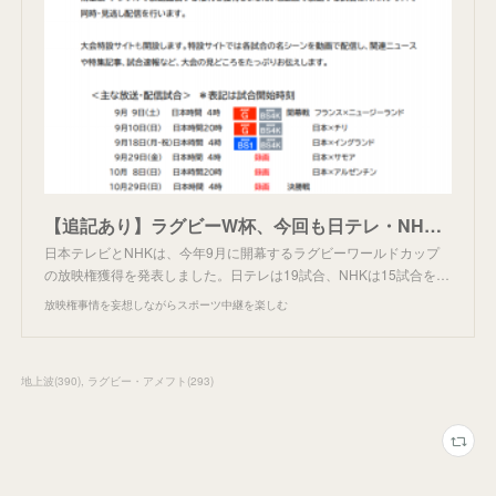
【追記あり】ラグビーW杯、今回も日テレ・NHK・J SPORTS。
日本テレビとNHKは、今年9月に開幕するラグビーワールドカップ
の放映権獲得を発表しました。日テレは19試合、NHKは15試合を…
放映権事情を妄想しながらスポーツ中継を楽しむ
地上波
(
390
)
ラグビー・アメフト
(
293
)