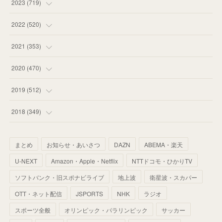
(
63
)
(
51
)
2023
(
719
)
(
58
)
(
57
)
(
48
)
(
59
)
2022
(
520
)
(
53
)
(
60
)
(
35
)
(
52
)
(
65
)
2021
(
353
)
(
59
)
(
62
)
(
51
)
(
55
)
(
44
)
(
31
)
2020
(
470
)
(
55
)
(
55
)
(
60
)
(
63
)
(
41
)
(
33
)
(
34
)
2019
(
512
)
(
67
)
(
61
)
(
59
)
(
53
)
(
43
)
(
34
)
(
32
)
(
51
)
2018
(
349
)
(
64
)
(
59
)
(
66
)
(
46
)
(
30
)
(
33
)
(
46
)
(
37
)
まとめ
お知らせ・あいさつ
DAZN
ABEMA・楽天
(
52
)
(
51
)
(
61
)
(
42
)
(
25
)
(
36
)
(
44
)
(
35
)
U-NEXT
Amazon・Apple・Netflix
NTTドコモ・ひかりTV
(
68
)
(
40
)
(
54
)
(
41
)
(
29
)
(
33
)
(
42
)
(
40
)
ソフトバンク・旧スポナビライブ
地上波
衛星波・スカパー
(
60
)
(
50
)
(
56
)
(
33
)
(
25
)
(
53
)
OTT・ネット配信
JSPORTS
NHK
ラジオ
(
50
)
(
39
)
(
42
)
スポーツ全般
(
58
)
オリンピック・パラリンピック
サッカー
(
56
)
(
38
)
(
32
)
(
41
)
(
34
)
(
42
)