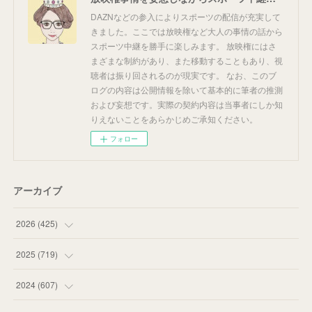
DAZNなどの参入によりスポーツの配信が充実して
きました。ここでは放映権など大人の事情の話から
スポーツ中継を勝手に楽しみます。 放映権にはさ
まざまな制約があり、また移動することもあり、視
聴者は振り回されるのが現実です。 なお、このブ
ログの内容は公開情報を除いて基本的に筆者の推測
および妄想です。実際の契約内容は当事者にしか知
りえないことをあらかじめご承知ください。
フォロー
アーカイブ
2026
(
425
)
(
20
)
2025
(
719
)
(
55
)
(
75
)
2024
(
607
)
(
58
)