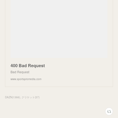
400 Bad Request
Bad Request
www.sportspromedia.com
DAZN
(
1366
)
クリケット
(
37
)