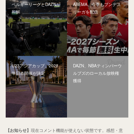
ベルギーリーグとDAZNが
ABEMA、今季もブンデス
和解
リーガを配信
U23アジアカップ、2028
DAZN、NBAティンバーウ
年日本開催が決定
ルブズのローカル放映権
獲得
【お知らせ】
現在コメント機能が使えない状態です。感想・意