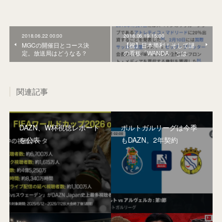
2018.06.22 00:00
2018.06.19 15:00
MGCの開催日とコース決
【祝】日本勝利！そして謎
定。放送局はどうなる？
の看板「WANDA」とは
関連記事
DAZN、W杯視聴レポート
ポルトガルリーグは今季
を公表
もDAZN。2年契約