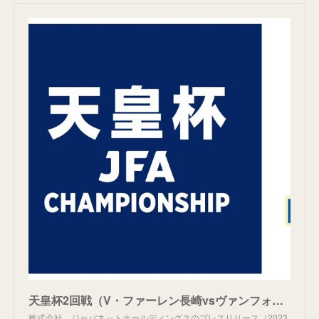
天皇杯2回戦（V・ファーレン長崎vsヴァンフォーレ甲府）を無料放送のBSJapanext（263ch）で6月7日（水）に生中継！
株式会社 ジャパネットホールディングスのプレスリリース（2023