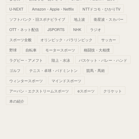
(
51
)
(
61
)
(
42
)
(
25
)
(
36
)
(
44
)
(
35
)
U-NEXT
Amazon・Apple・Netflix
NTTドコモ・ひかりTV
(
68
)
(
40
)
(
54
)
(
41
)
(
29
)
(
33
)
(
42
)
(
40
)
ソフトバンク・旧スポナビライブ
地上波
衛星波・スカパー
(
60
)
(
50
)
(
56
)
(
33
)
(
25
)
(
53
)
OTT・ネット配信
JSPORTS
NHK
ラジオ
(
50
)
(
39
)
(
42
)
スポーツ全般
(
58
)
オリンピック・パラリンピック
サッカー
(
56
)
(
38
)
(
32
)
(
41
)
(
34
)
(
42
)
野球
自転車
モータースポーツ
格闘技・大相撲
(
45
)
(
74
)
(
57
)
(
24
)
(
60
)
(
32
)
(
9
)
ラグビー・アメフト
陸上・水泳
バスケット・バレー・ハンド
(
70
)
(
41
)
(
28
)
(
13
)
(
37
)
(
22
)
ゴルフ
テニス・卓球・バドミントン
競馬・馬術
(
29
)
ウィンタースポーツ
(
29
)
マインドスポーツ
(
45
)
(
37
)
(
29
)
アーバン・エクストリームスポーツ
eスポーツ
クリケット
(
33
)
(
49
)
(
59
)
(
32
)
本の紹介
(
41
)
(
44
)
(
50
)
(
36
)
(
14
)