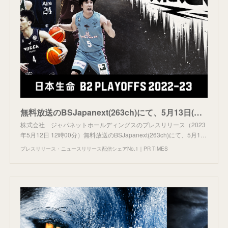
無料放送のBSJapanext(263ch)にて、5月13日(土)より「日本生命 B2 PLAYOFFS 2022-23 SEMI FINALS アルティーリ千葉 vs 長崎ヴェルカ」の戦いを生中継！
株式会社 ジャパネットホールディングスのプレスリリース（2023
年5月12日 12時00分）無料放送のBSJapanext(263ch)にて、5月1…
プレスリリース・ニュースリリース配信シェアNo.1｜PR TIMES