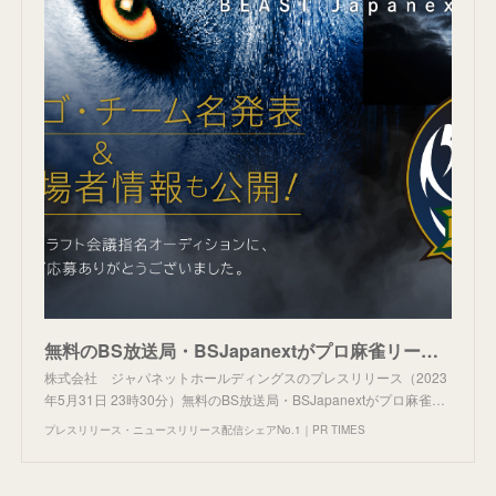
無料のBS放送局・BSJapanextがプロ麻雀リーグ「Mリーグ」に参戦！チーム名は「BEAST Japanext」！
株式会社 ジャパネットホールディングスのプレスリリース（2023
年5月31日 23時30分）無料のBS放送局・BSJapanextがプロ麻雀…
プレスリリース・ニュースリリース配信シェアNo.1｜PR TIMES