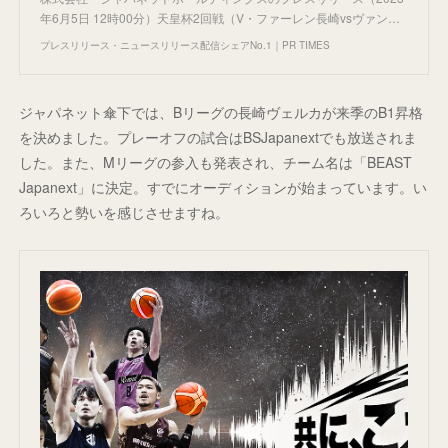
年6月5日 12時00分）天皇杯2回戦（V・ファーレン長崎vsヴァン…
プレスリリース・ニュースリリース配信シェアNo.1｜PR TIMES
ジャパネット傘下では、Bリーグの長崎ヴェルカが来季のB1昇格
を決めました。プレーオフの試合はBSJapanextでも放送されま
した。また、Mリーグの参入も発表され、チーム名は「BEAST
Japanext」に決定。すでにオーディションが始まっています。い
ろいろと勢いを感じさせますね。