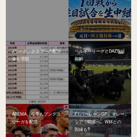
Jリーグ、クラブへの配分
ベルギーリーグとDAZNが
金を増額
和解
ABEMA、今季もブンデス
F1バーレーンGP、マレー
リーガを配信
シアで開催へ。W杯との
因縁も?