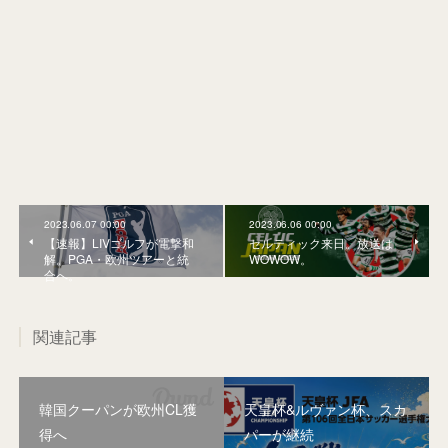
2023.06.07 00:00
2023.06.06 00:00
【速報】LIVゴルフが電撃和
セルティック来日。放送は
解。PGA・欧州ツアーと統
WOWOW。
合へ。
関連記事
韓国クーパンが欧州CL獲
天皇杯&ルヴァン杯、スカ
得へ
パーが継続