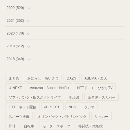
(
58
)
(
57
)
(
48
)
(
59
)
2022
(
520
)
(
53
)
(
60
)
(
35
)
(
52
)
(
65
)
2021
(
353
)
(
59
)
(
62
)
(
51
)
(
55
)
(
44
)
(
31
)
2020
(
470
)
(
55
)
(
55
)
(
60
)
(
63
)
(
41
)
(
33
)
(
34
)
2019
(
512
)
(
67
)
(
61
)
(
59
)
(
53
)
(
43
)
(
34
)
(
32
)
(
51
)
2018
(
349
)
(
64
)
(
59
)
(
66
)
(
46
)
(
30
)
(
33
)
(
46
)
(
37
)
まとめ
お知らせ・あいさつ
DAZN
ABEMA・楽天
(
52
)
(
51
)
(
61
)
(
42
)
(
25
)
(
36
)
(
44
)
(
35
)
U-NEXT
Amazon・Apple・Netflix
NTTドコモ・ひかりTV
(
68
)
(
40
)
(
54
)
(
41
)
(
29
)
(
33
)
(
42
)
(
40
)
ソフトバンク・旧スポナビライブ
地上波
衛星波・スカパー
(
60
)
(
50
)
(
56
)
(
33
)
(
25
)
(
53
)
OTT・ネット配信
JSPORTS
NHK
ラジオ
(
50
)
(
39
)
(
42
)
スポーツ全般
(
58
)
オリンピック・パラリンピック
サッカー
(
56
)
(
38
)
(
32
)
(
41
)
(
34
)
(
42
)
野球
自転車
モータースポーツ
格闘技・大相撲
(
45
)
(
74
)
(
57
)