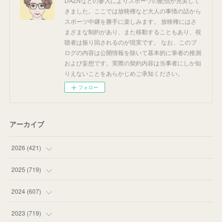
DAZNなどの参入によりスポーツの配信が充実して
きました。ここでは放映権など大人の事情の話から
スポーツ中継を勝手に楽しみます。 放映権にはさ
まざまな制約があり、また移動することもあり、視
聴者は振り回されるのが現実です。 なお、このブ
ログの内容は公開情報を除いて基本的に筆者の推測
および妄想です。実際の契約内容は当事者にしか知
りえないことをあらかじめご承知ください。
フォロー
アーカイブ
2026
(
421
)
(
16
)
2025
(
719
)
(
55
)
(
75
)
2024
(
607
)
(
58
)
(
63
)
(
51
)
2023
(
719
)