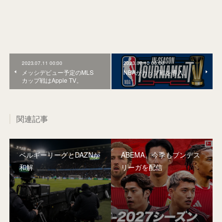
2023.07.11 00:00
2023.07.10 00:00
メッシデビュー予定のMLS
NBAがカップ戦を導入。
カップ戦はApple TV。
関連記事
ベルギーリーグとDAZNが
ABEMA、今季もブンデス
和解
リーガを配信