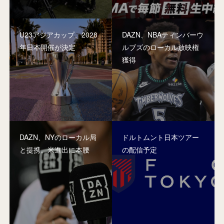
U23アジアカップ、2028
DAZN、NBAティンバーウ
年日本開催が決定
ルブズのローカル放映権
獲得
DAZN、NYのローカル局
ドルトムント日本ツアー
と提携。米進出に本腰
の配信予定