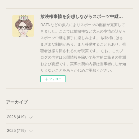
放映権事情を妄想しながらスポーツ中継を楽しむ
DAZNなどの参入によりスポーツの配信が充実して
きました。ここでは放映権など大人の事情の話から
スポーツ中継を勝手に楽しみます。 放映権にはさ
まざまな制約があり、また移動することもあり、視
聴者は振り回されるのが現実です。 なお、このブ
ログの内容は公開情報を除いて基本的に筆者の推測
および妄想です。実際の契約内容は当事者にしか知
りえないことをあらかじめご承知ください。
フォロー
アーカイブ
2026
(
419
)
(
14
)
2025
(
719
)