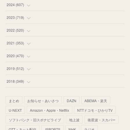
(
55
)
(
75
)
2024
(
607
)
(
58
)
(
63
)
(
51
)
2023
(
719
)
(
58
)
(
57
)
(
48
)
(
59
)
2022
(
520
)
(
53
)
(
60
)
(
35
)
(
52
)
(
65
)
2021
(
353
)
(
59
)
(
62
)
(
51
)
(
55
)
(
44
)
(
31
)
2020
(
470
)
(
55
)
(
55
)
(
60
)
(
63
)
(
41
)
(
33
)
(
34
)
2019
(
512
)
(
67
)
(
61
)
(
59
)
(
53
)
(
43
)
(
34
)
(
32
)
(
51
)
2018
(
349
)
(
64
)
(
59
)
(
66
)
(
46
)
(
30
)
(
33
)
(
46
)
(
37
)
まとめ
お知らせ・あいさつ
DAZN
ABEMA・楽天
(
52
)
(
51
)
(
61
)
(
42
)
(
25
)
(
36
)
(
44
)
(
35
)
U-NEXT
Amazon・Apple・Netflix
NTTドコモ・ひかりTV
(
68
)
(
40
)
(
54
)
(
41
)
(
29
)
(
33
)
(
42
)
(
40
)
ソフトバンク・旧スポナビライブ
地上波
衛星波・スカパー
(
60
)
(
50
)
(
56
)
(
33
)
(
25
)
(
53
)
OTT・ネット配信
JSPORTS
NHK
ラジオ
(
50
)