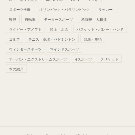
(
39
)
(
42
)
スポーツ全般
(
58
)
オリンピック・パラリンピック
サッカー
(
56
)
(
38
)
(
32
)
(
41
)
(
34
)
(
42
)
野球
自転車
モータースポーツ
格闘技・大相撲
(
45
)
(
74
)
(
57
)
(
24
)
(
60
)
(
32
)
(
9
)
ラグビー・アメフト
陸上・水泳
バスケット・バレー・ハンド
(
70
)
(
41
)
(
28
)
(
13
)
(
37
)
(
22
)
ゴルフ
テニス・卓球・バドミントン
競馬・馬術
(
29
)
ウィンタースポーツ
(
29
)
マインドスポーツ
(
45
)
(
37
)
(
29
)
アーバン・エクストリームスポーツ
eスポーツ
クリケット
(
33
)
(
49
)
(
59
)
(
32
)
本の紹介
(
41
)
(
44
)
(
50
)
(
36
)
(
14
)