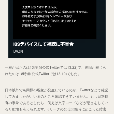
一報が出たのは13時頃(公式Twitterでは13:22)で、復旧が報じら
れたのは18時頃(公式Twitterでは18:10)でした。
日本以外でも同様の現象が発生しているのか、Twitterなどで確認
してみましたが、いまのところ確認できていません。もし日本特
有の事象であるとしたら、例えば文字コードなどが悪さをしてい
る可能性も考えられます。Jリーグの配信開始時に起こった障害