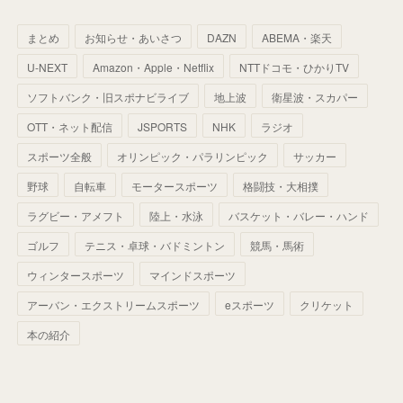
(
64
)
(
59
)
(
66
)
(
46
)
(
30
)
(
33
)
(
46
)
(
37
)
まとめ
お知らせ・あいさつ
DAZN
ABEMA・楽天
(
52
)
(
51
)
(
61
)
(
42
)
(
25
)
(
36
)
(
44
)
(
35
)
U-NEXT
Amazon・Apple・Netflix
NTTドコモ・ひかりTV
(
68
)
(
40
)
(
54
)
(
41
)
(
29
)
(
33
)
(
42
)
(
40
)
ソフトバンク・旧スポナビライブ
地上波
衛星波・スカパー
(
60
)
(
50
)
(
56
)
(
33
)
(
25
)
(
53
)
OTT・ネット配信
JSPORTS
NHK
ラジオ
(
50
)
(
39
)
(
42
)
スポーツ全般
(
58
)
オリンピック・パラリンピック
サッカー
(
56
)
(
38
)
(
32
)
(
41
)
(
34
)
(
42
)
野球
自転車
モータースポーツ
格闘技・大相撲
(
45
)
(
74
)
(
57
)
(
24
)
(
60
)
(
32
)
(
9
)
ラグビー・アメフト
陸上・水泳
バスケット・バレー・ハンド
(
70
)
(
41
)
(
28
)
(
13
)
(
37
)
(
22
)
ゴルフ
テニス・卓球・バドミントン
競馬・馬術
(
29
)
ウィンタースポーツ
(
29
)
マインドスポーツ
(
45
)
(
37
)
(
29
)
アーバン・エクストリームスポーツ
eスポーツ
クリケット
(
33
)
(
49
)
(
59
)
(
32
)
本の紹介
(
41
)
(
44
)
(
50
)
(
36
)
(
14
)