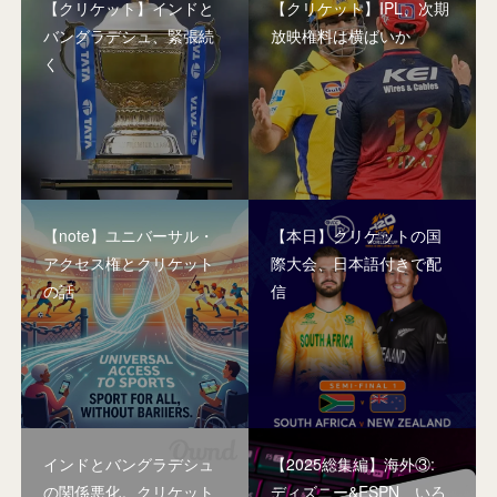
【クリケット】インドと
【クリケット】IPL、次期
バングラデシュ、緊張続
放映権料は横ばいか
く
【note】ユニバーサル・
【本日】クリケットの国
アクセス権とクリケット
際大会、日本語付きで配
の話
信
インドとバングラデシュ
【2025総集編】海外③:
の関係悪化。クリケット
ディズニー&ESPN、いろ