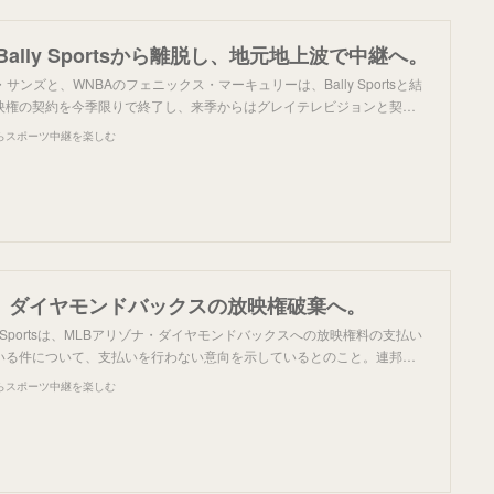
ally Sportsから離脱し、地元地上波で中継へ。
サンズと、WNBAのフェニックス・マーキュリーは、Bally Sportsと結
映権の契約を今季限りで終了し、来季からはグレイテレビジョンと契…
らスポーツ中継を楽しむ
ports、ダイヤモンドバックスの放映権破棄へ。
y Sportsは、MLBアリゾナ・ダイヤモンドバックスへの放映権料の支払い
ている件について、支払いを行わない意向を示しているとのこと。連邦…
らスポーツ中継を楽しむ