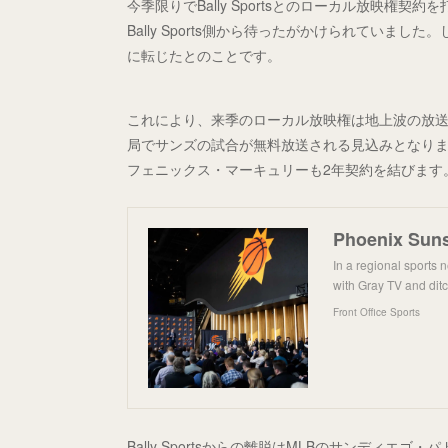
今季限りでBally Sportsとのローカル放映権
Bally Sports側から待ったがかけられていました
に転じたとのことです。
これにより、来季のローカル放映権は地上波の放送
局でサンズの試合が無料放送される見込みとなりま
フェニックス・マーキュリーも2年契約を結びます
In a regional sports
with Gray TV and ditc
Front Office Sports
Bally Sportsからの離脱はMLBのサンディ