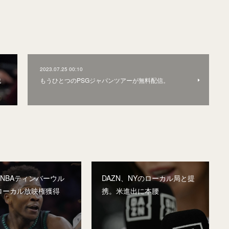
2023.07.25 00:10
戦
もうひとつのPSGジャパンツアーが無料配信。
、NBAティンバーウル
DAZN、NYのローカル局と提
ローカル放映権獲得
携。米進出に本腰