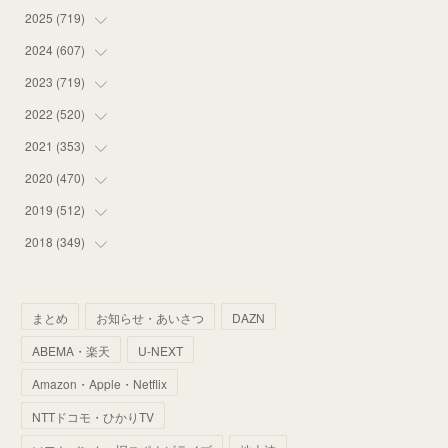
2025
(
719
(
16
)
)
(
55
)
2024
(
607
(
75
)
)
(
58
)
(
63
)
2023
(
719
(
51
)
)
(
58
)
(
57
)
(
48
)
2022
(
520
(
59
)
)
(
53
)
(
60
)
(
35
)
(
52
)
2021
(
353
(
65
)
)
(
59
)
(
62
)
(
51
)
(
55
)
(
44
)
2020
(
470
(
31
)
)
(
55
)
(
55
)
(
60
)
(
63
)
(
41
)
(
33
)
2019
(
512
(
34
)
)
(
67
)
(
61
)
(
59
)
(
53
)
(
43
)
(
34
)
(
32
)
2018
(
349
(
51
)
)
(
64
)
(
59
)
(
66
)
(
46
)
(
30
)
(
33
)
(
46
)
(
37
)
(
52
)
(
51
)
(
61
)
(
42
)
(
25
)
(
36
)
(
44
)
(
35
)
まとめ
お知らせ・あいさつ
DAZN
(
68
)
(
40
)
(
54
)
(
41
)
(
29
)
(
33
)
(
42
)
(
40
)
ABEMA・楽天
U-NEXT
(
60
)
(
50
)
(
56
)
(
33
)
(
25
)
(
53
)
(
50
)
(
39
)
Amazon・Apple・Netflix
(
42
)
(
58
)
(
56
)
(
38
)
(
32
)
(
41
)
(
34
)
(
42
)
NTTドコモ・ひかりTV
(
45
)
(
74
)
(
57
)
(
24
)
(
60
)
(
32
)
(
9
)