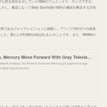
契約を打ち切る意向を示していたNBAのフェニックス・サンズですが、
。しかし、最近になってBally Sports側が契約の継続を断念する方向
局であるグレイテレビジョンに移動し、アリゾナ州の3つの放送
した。新たに5年契約が結ばれるとのことです。また、WNBAの
。
Phoenix Suns, Mercury Move Forward With Gray Television Deal
 network shakeup, the Phoenix Suns and Mercury got approval to sign
h Bally Sports Arizona.
エゴ・パドレス、アリゾナ・ダイヤモンドバックスに続いて3チーム目とな