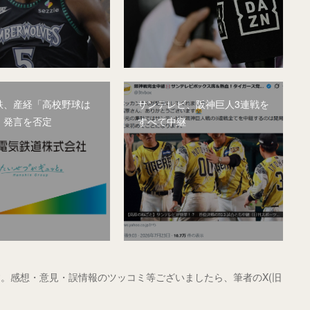
鉄、産経「高校野球は
サンテレビ、阪神巨人3連戦を
」発言を否定
すべて中継
。感想・意見・誤情報のツッコミ等ございましたら、筆者のX(旧