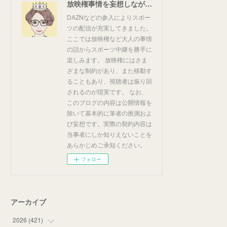
放映権事情を妄想しながらスポーツ中継を楽しむ
DAZNなどの参入によりスポー
ツの配信が充実してきました。
ここでは放映権など大人の事情
の話からスポーツ中継を勝手に
楽しみます。 放映権にはさま
ざまな制約があり、また移動す
ることもあり、視聴者は振り回
されるのが現実です。 なお、
このブログの内容は公開情報を
除いて基本的に筆者の推測およ
び妄想です。実際の契約内容は
当事者にしか知りえないことを
あらかじめご承知ください。
フォロー
アーカイブ
2026
(
421
)