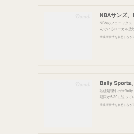
NBAサンズ、B
NBAのフェニックス・
んでいるローカル放
放映権事情を妄想しなが
Bally S
破綻処理中の米Ball
期限が6/30に迫っ
放映権事情を妄想しなが