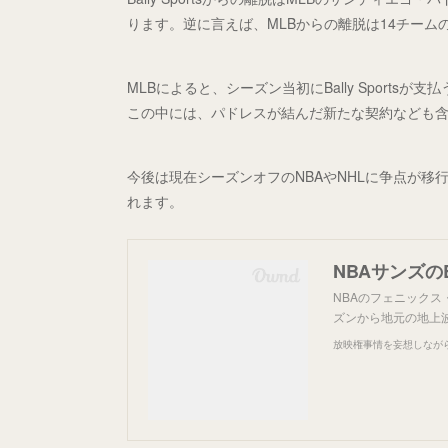
ります。逆に言えば、MLBからの離脱は14チーム
MLBによると、シーズン当初にBally Sport
この中には、パドレスが結んだ新たな契約なども
今後は現在シーズンオフのNBAやNHLに争点が
れます。
NBAサンズのB
NBAのフェニックス・
ズンから地元の地上
放映権事情を妄想しなが