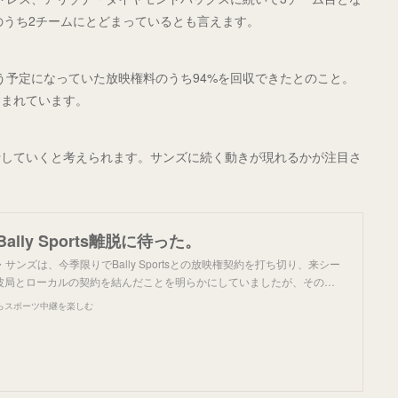
のうち2チームにとどまっているとも言えます。
sが支払う予定になっていた放映権料のうち94%を回収できたとのこと。
含まれています。
移行していくと考えられます。サンズに続く動きが現れるかが注目さ
ally Sports離脱に待った。
サンズは、今季限りでBally Sportsとの放映権契約を打ち切り、来シー
波局とローカルの契約を結んだことを明らかにしていましたが、その…
らスポーツ中継を楽しむ