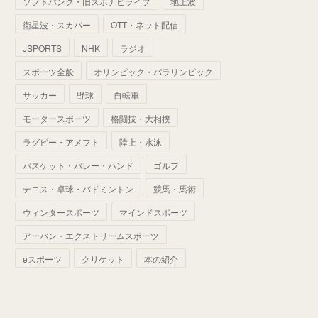
ソフトバンク・旧スポナビライブ
地上波
(
70
)
(
41
)
(
28
)
(
13
)
(
37
)
(
22
)
衛星波・スカパー
OTT・ネット配信
(
29
)
(
29
)
(
45
)
(
37
)
(
29
)
JSPORTS
NHK
ラジオ
(
33
)
(
49
)
(
59
)
(
32
)
スポーツ全般
オリンピック・パラリンピック
(
41
)
(
44
)
(
50
)
サッカー
野球
自転車
(
36
)
(
14
)
モータースポーツ
格闘技・大相撲
ラグビー・アメフト
陸上・水泳
バスケット・バレー・ハンド
ゴルフ
テニス・卓球・バドミントン
競馬・馬術
ウィンタースポーツ
マインドスポーツ
アーバン・エクストリームスポーツ
eスポーツ
クリケット
本の紹介