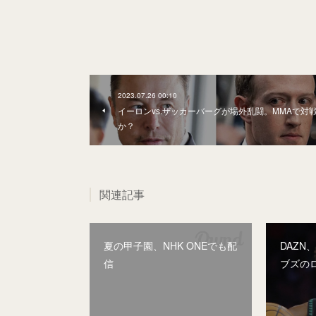
2023.07.26 00:10
イーロンvs.ザッカーバーグが場外乱闘。MMAで対
か？
関連記事
夏の甲子園、NHK ONEでも配
DAZN
信
ブズの