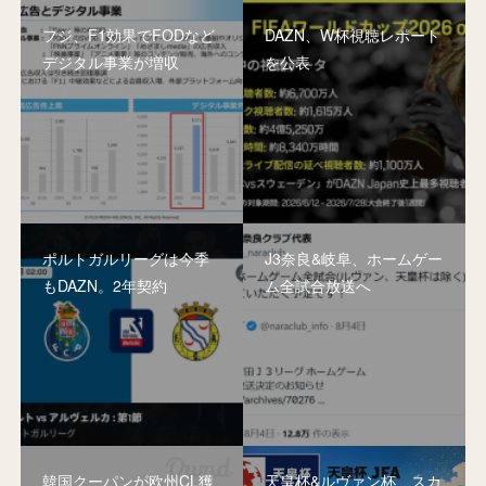
フジ、F1効果でFODなど
DAZN、W杯視聴レポート
デジタル事業が増収
を公表
ポルトガルリーグは今季
J3奈良&岐阜、ホームゲー
もDAZN。2年契約
ム全試合放送へ
韓国クーパンが欧州CL獲
天皇杯&ルヴァン杯、スカ