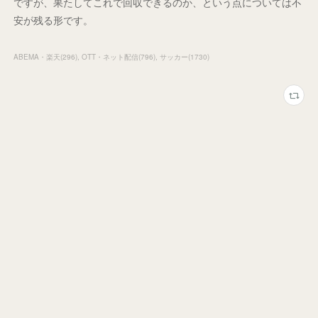
ですが、果たしてこれで回収できるのか、という点については不
安が残る形です。
ABEMA・楽天
(
296
)
OTT・ネット配信
(
796
)
サッカー
(
1730
)