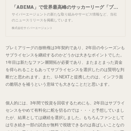
「ABEMA」で世界最高峰のサッカーリーグ「プレミアリーグ」2023-24シーズンの生中継決定！三笘薫所属ブライトン、冨安健洋所属アーセナルなどの厳選試合を毎節無料
サイバーエージェントの新たな取り組みやサービス情報など、当社
のニュースリリースを掲載しています。
株式会社サイバーエージェント
プレミアリーグの放映権は3年契約であり、2年目の今シーズンも
サブライセンスを継続するのかどうかは大きなポイントでした。
1年目は新たなファン層開拓が必要であり、またまとまった資金
を得られることもあってサブライセンスを選択したのは賢明な判
断だと思われます。また、U-NEXTと提携したのは、インフラ面
の脆弱さを補うという意味でも大きなことだと思います。
個人的には、3年間で投資を回収するためにも、2年目はサブライ
センスをやめて有料化に舵を切るのでは・・・と予想していまし
たが、結果としては継続を選択しました。もちろんファンとして
は引き続き一部の試合が無料で視聴できるのは喜ばしいことなの