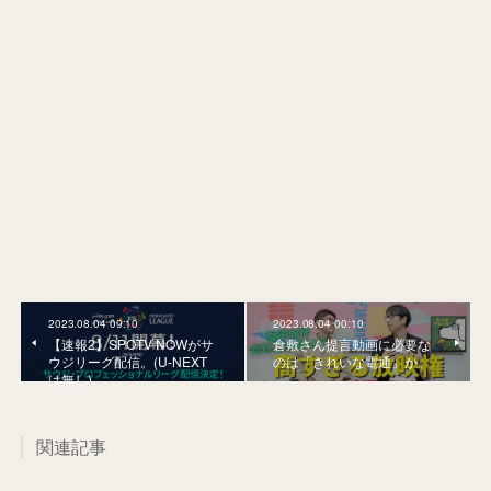
2023.08.04 09:10
2023.08.04 00:10
【速報2】SPOTV NOWがサ
倉敷さん提言動画に必要な
ウジリーグ配信。(U-NEXT
のは「きれいな電通」か。
は無し)
関連記事