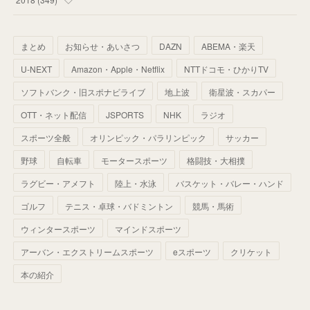
(
64
)
(
59
)
(
66
)
(
46
)
(
30
)
(
33
)
(
46
)
(
37
)
まとめ
お知らせ・あいさつ
DAZN
ABEMA・楽天
(
52
)
(
51
)
(
61
)
(
42
)
(
25
)
(
36
)
(
44
)
(
35
)
U-NEXT
Amazon・Apple・Netflix
NTTドコモ・ひかりTV
(
68
)
(
40
)
(
54
)
(
41
)
(
29
)
(
33
)
(
42
)
(
40
)
ソフトバンク・旧スポナビライブ
地上波
衛星波・スカパー
(
60
)
(
50
)
(
56
)
(
33
)
(
25
)
(
53
)
OTT・ネット配信
JSPORTS
NHK
ラジオ
(
50
)
(
39
)
(
42
)
スポーツ全般
(
58
)
オリンピック・パラリンピック
サッカー
(
56
)
(
38
)
(
32
)
(
41
)
(
34
)
(
42
)
野球
自転車
モータースポーツ
格闘技・大相撲
(
45
)
(
74
)
(
57
)
(
24
)
(
60
)
(
32
)
(
9
)
ラグビー・アメフト
陸上・水泳
バスケット・バレー・ハンド
(
70
)
(
41
)
(
28
)
(
13
)
(
37
)
(
22
)
ゴルフ
テニス・卓球・バドミントン
競馬・馬術
(
29
)
ウィンタースポーツ
(
29
)
マインドスポーツ
(
45
)
(
37
)
(
29
)
アーバン・エクストリームスポーツ
eスポーツ
クリケット
(
33
)
(
49
)
(
59
)
(
32
)
本の紹介
(
41
)
(
44
)
(
50
)