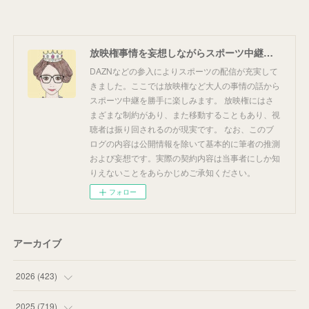
放映権事情を妄想しながらスポーツ中継を楽しむ
DAZNなどの参入によりスポーツの配信が充実して
きました。ここでは放映権など大人の事情の話から
スポーツ中継を勝手に楽しみます。 放映権にはさ
まざまな制約があり、また移動することもあり、視
聴者は振り回されるのが現実です。 なお、このブ
ログの内容は公開情報を除いて基本的に筆者の推測
および妄想です。実際の契約内容は当事者にしか知
りえないことをあらかじめご承知ください。
フォロー
アーカイブ
2026
(
423
)
(
18
)
2025
(
719
)