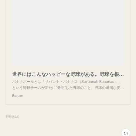
世界にはこんなハッピーな野球がある。野球を根底から変えた「サバンナ・バナナス」のありえない話｜エスクァイア日本版
バナナボールとは「サバンナ・バナナス（Savannah Bananas）」
という野球チームが新たに“発明”した野球のこと。野球の退屈な要…
Esquire
野球
(
522
)