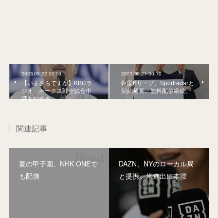
2023.09.22 00:10
2023.09.21 00:10
【いまさらですが】KBCラ
韓国Kリーグ、Sportradarと
ジオ、ホークス戦全試合中
契約延長。無料配信継続。
継をやめる。
関連記事
夏の甲子園、NHK ONEで
DAZN、NYのローカル局
も配信
と提携。米進出に本腰