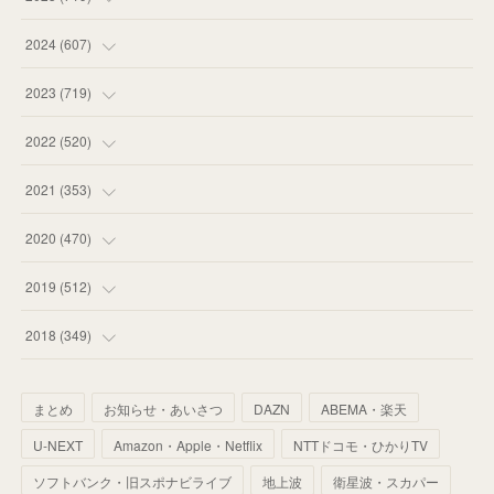
(
55
)
(
75
)
2024
(
607
)
(
58
)
(
63
)
(
51
)
2023
(
719
)
(
58
)
(
57
)
(
48
)
(
59
)
2022
(
520
)
(
53
)
(
60
)
(
35
)
(
52
)
(
65
)
2021
(
353
)
(
59
)
(
62
)
(
51
)
(
55
)
(
44
)
(
31
)
2020
(
470
)
(
55
)
(
55
)
(
60
)
(
63
)
(
41
)
(
33
)
(
34
)
2019
(
512
)
(
67
)
(
61
)
(
59
)
(
53
)
(
43
)
(
34
)
(
32
)
(
51
)
2018
(
349
)
(
64
)
(
59
)
(
66
)
(
46
)
(
30
)
(
33
)
(
46
)
(
37
)
まとめ
お知らせ・あいさつ
DAZN
ABEMA・楽天
(
52
)
(
51
)
(
61
)
(
42
)
(
25
)
(
36
)
(
44
)
(
35
)
U-NEXT
Amazon・Apple・Netflix
NTTドコモ・ひかりTV
(
68
)
(
40
)
(
54
)
(
41
)
(
29
)
(
33
)
(
42
)
(
40
)
ソフトバンク・旧スポナビライブ
地上波
衛星波・スカパー