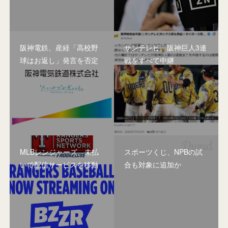
阪神電鉄、産経「高校野
サンテレビ、阪神巨人3連
球はお返し」発言を否定
戦をすべて中継
MLBレンジャーズ、未払
スポーツくじ、NPBの試
いで配信サービスを移動
合も対象に追加か