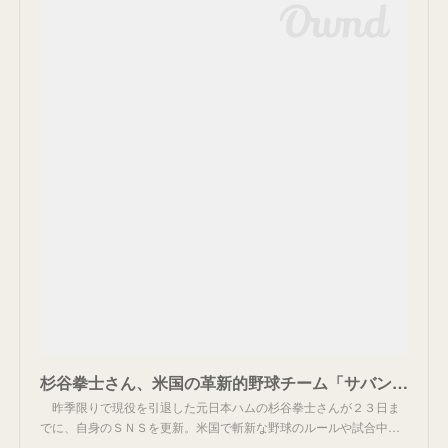
杉谷拳士さん、米国の革新的野球チーム「サバンナバナナズ」に潜入！竹馬からの投球などで全米から注目 : スポーツ報知
昨季限りで現役を引退した元日本ハムの杉谷拳士さんが２３日ま
でに、自身のＳＮＳを更新。米国で斬新な野球のルールや試合中…