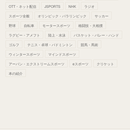
(
60
)
(
50
)
(
56
)
(
33
)
(
25
)
(
53
)
OTT・ネット配信
JSPORTS
NHK
ラジオ
(
50
)
(
39
)
(
42
)
スポーツ全般
(
58
)
オリンピック・パラリンピック
サッカー
(
56
)
(
38
)
(
32
)
(
41
)
(
34
)
(
42
)
野球
自転車
モータースポーツ
格闘技・大相撲
(
45
)
(
74
)
(
57
)
(
24
)
(
60
)
(
32
)
(
9
)
ラグビー・アメフト
陸上・水泳
バスケット・バレー・ハンド
(
70
)
(
41
)
(
28
)
(
13
)
(
37
)
(
22
)
ゴルフ
テニス・卓球・バドミントン
競馬・馬術
(
29
)
ウィンタースポーツ
(
29
)
マインドスポーツ
(
45
)
(
37
)
(
29
)
アーバン・エクストリームスポーツ
eスポーツ
クリケット
(
33
)
(
49
)
(
59
)
(
32
)
本の紹介
(
41
)
(
44
)
(
50
)
(
36
)
(
14
)