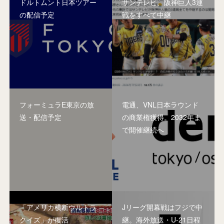
ドルトムント日本ツアー
サンテレビ、阪神巨人3連
の配信予定
戦をすべて中継
フォーミュラE東京の放
電通、VNL日本ラウンド
送・配信予定
の商業権獲得。2032年ま
で開催継続へ
「アメリカ横断ウルトラ
Jリーグ開幕戦はフジで中
クイズ」が復活
継。海外放送・U-21日程