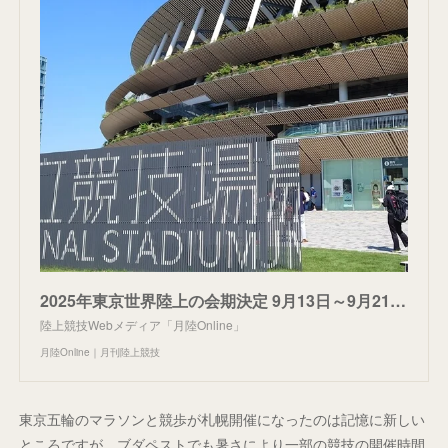
2025年東京世界陸上の会期決定 9月13日～9月21日の9日間 暑さを考慮して大会史上2番目の遅い開幕 | 月陸Online｜月刊陸上競技
陸上競技Webメディア「月陸Online」
月陸Online｜月刊陸上競技
東京五輪のマラソンと競歩が札幌開催になったのは記憶に新しい
ところですが、ブダペストでも暑さにより一部の競技の開催時間