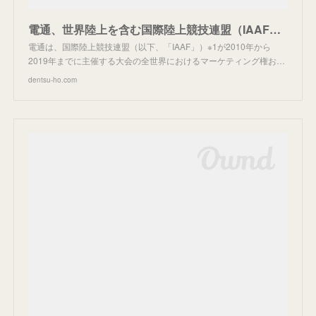
電通、世界陸上を含む国際陸上競技連盟（IAAF）主催大会の2020年～2029年までの世界独占マーケティング権および放送権を取得 | ウェブ電通報
電通は、国際陸上競技連盟（以下、「IAAF」）※1が2010年から
2019年までに主催する大会の全世界におけるマーケティング権お…
dentsu-ho.com