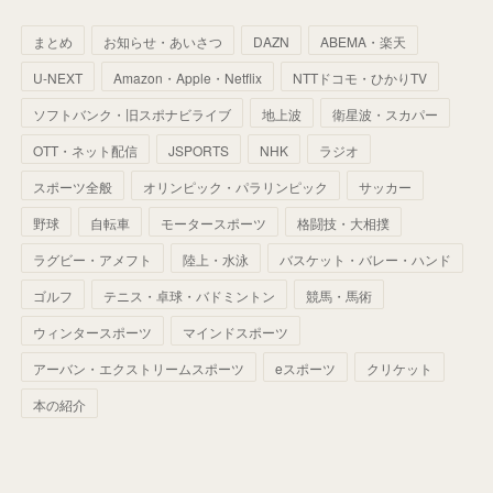
(
59
)
(
66
)
(
46
)
(
30
)
(
33
)
(
46
)
(
37
)
まとめ
お知らせ・あいさつ
DAZN
ABEMA・楽天
(
52
)
(
51
)
(
61
)
(
42
)
(
25
)
(
36
)
(
44
)
(
35
)
U-NEXT
Amazon・Apple・Netflix
NTTドコモ・ひかりTV
(
68
)
(
40
)
(
54
)
(
41
)
(
29
)
(
33
)
(
42
)
(
40
)
ソフトバンク・旧スポナビライブ
地上波
衛星波・スカパー
(
60
)
(
50
)
(
56
)
(
33
)
(
25
)
(
53
)
OTT・ネット配信
JSPORTS
NHK
ラジオ
(
50
)
(
39
)
(
42
)
スポーツ全般
(
58
)
オリンピック・パラリンピック
サッカー
(
56
)
(
38
)
(
32
)
(
41
)
(
34
)
(
42
)
野球
自転車
モータースポーツ
格闘技・大相撲
(
45
)
(
74
)
(
57
)
(
24
)
(
60
)
(
32
)
(
9
)
ラグビー・アメフト
陸上・水泳
バスケット・バレー・ハンド
(
70
)
(
41
)
(
28
)
(
13
)
(
37
)
(
22
)
ゴルフ
テニス・卓球・バドミントン
競馬・馬術
(
29
)
ウィンタースポーツ
(
29
)
マインドスポーツ
(
45
)
(
37
)
(
29
)
アーバン・エクストリームスポーツ
eスポーツ
クリケット
(
33
)
(
49
)
(
59
)
(
32
)
本の紹介
(
41
)
(
44
)
(
50
)
(
36
)
(
14
)