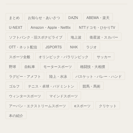
(
64
)
(
59
)
(
66
)
(
46
)
(
30
)
(
33
)
(
46
)
(
37
)
まとめ
お知らせ・あいさつ
DAZN
ABEMA・楽天
(
52
)
(
51
)
(
61
)
(
42
)
(
25
)
(
36
)
(
44
)
(
35
)
U-NEXT
Amazon・Apple・Netflix
NTTドコモ・ひかりTV
(
68
)
(
40
)
(
54
)
(
41
)
(
29
)
(
33
)
(
42
)
(
40
)
ソフトバンク・旧スポナビライブ
地上波
衛星波・スカパー
(
60
)
(
50
)
(
56
)
(
33
)
(
25
)
(
53
)
OTT・ネット配信
JSPORTS
NHK
ラジオ
(
50
)
(
39
)
(
42
)
スポーツ全般
(
58
)
オリンピック・パラリンピック
サッカー
(
56
)
(
38
)
(
32
)
(
41
)
(
34
)
(
42
)
野球
自転車
モータースポーツ
格闘技・大相撲
(
45
)
(
74
)
(
57
)
(
24
)
(
60
)
(
32
)
(
9
)
ラグビー・アメフト
陸上・水泳
バスケット・バレー・ハンド
(
70
)
(
41
)
(
28
)
(
13
)
(
37
)
(
22
)
ゴルフ
テニス・卓球・バドミントン
競馬・馬術
(
29
)
ウィンタースポーツ
(
29
)
マインドスポーツ
(
45
)
(
37
)
(
29
)
アーバン・エクストリームスポーツ
eスポーツ
クリケット
(
33
)
(
49
)
(
59
)
(
32
)
本の紹介
(
41
)
(
44
)
(
50
)