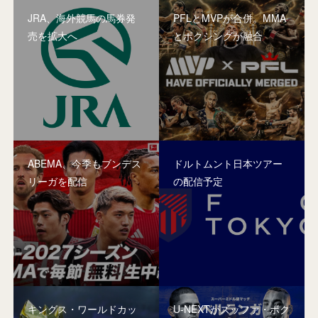
JRA、海外競馬の馬券発
PFLとMVPが合併。MMA
売を拡大へ
とボクシングが融合
ABEMA、今季もブンデス
ドルトムント日本ツアー
リーガを配信
の配信予定
キングス・ワールドカッ
U-NEXTがズッファ・ボク