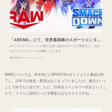
「ABEMA」にて、世界最高峰のスポーツエンターテインメントWWEを 日本語実況にて国内独占放送決定 世界10億人を魅了する番組『RAW』&『SMACKDOWN』を日本初の毎週夜8時より無料放送
サイバーエージェントの新たな取り組みやサービス情報など、当社
のニュースリリースを掲載しています。
株式会社サイバーエージェント
WWEについては、昨年末にJ SPORTSのダイジェスト番組が終
了し、日本での放送・配信はなくなっていましたが、復活という
ことでめでたい話です。ただ、日本語コメンタリー付きというこ
とで、ファンに好評だった字幕版ではなさそうですね。