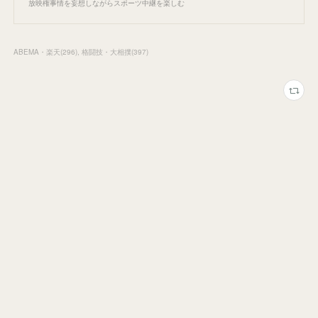
放映権事情を妄想しながらスポーツ中継を楽しむ
ABEMA・楽天
(
296
)
格闘技・大相撲
(
397
)