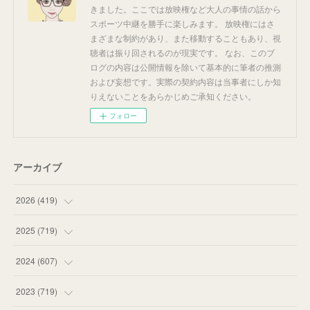
きました。ここでは放映権など大人の事情の話から
スポーツ中継を勝手に楽しみます。 放映権にはさ
まざまな制約があり、また移動することもあり、視
聴者は振り回されるのが現実です。 なお、このブ
ログの内容は公開情報を除いて基本的に筆者の推測
および妄想です。実際の契約内容は当事者にしか知
りえないことをあらかじめご承知ください。
フォロー
アーカイブ
2026
(
419
)
(
14
)
2025
(
719
)
(
55
)
(
75
)
2024
(
607
)
(
58
)
(
63
)
(
51
)
2023
(
719
)