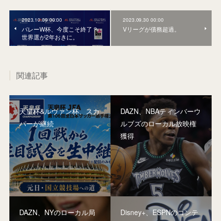
2023.10.09 00:00
2023.09.30 00:00
バレーW杯、今度こそ終了？
Vリーグが債務超過。
世界選が2年おきに。
関連記事
天皇杯&ルヴァン杯、スカ
DAZN、NBAティンバーウ
パーが継続
ルブズのローカル放映権
獲得
DAZN、NYのローカル局
Disney+、ESPNのコンテ