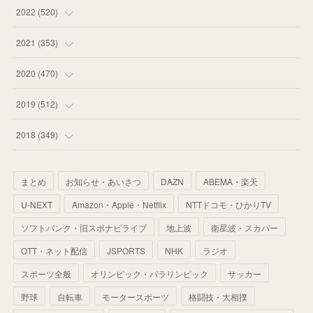
(
58
)
(
57
)
(
48
)
(
59
)
2022
(
520
)
(
53
)
(
60
)
(
35
)
(
52
)
(
65
)
2021
(
353
)
(
59
)
(
62
)
(
51
)
(
55
)
(
44
)
(
31
)
2020
(
470
)
(
55
)
(
55
)
(
60
)
(
63
)
(
41
)
(
33
)
(
34
)
2019
(
512
)
(
67
)
(
61
)
(
59
)
(
53
)
(
43
)
(
34
)
(
32
)
(
51
)
2018
(
349
)
(
64
)
(
59
)
(
66
)
(
46
)
(
30
)
(
33
)
(
46
)
(
37
)
まとめ
お知らせ・あいさつ
DAZN
ABEMA・楽天
(
52
)
(
51
)
(
61
)
(
42
)
(
25
)
(
36
)
(
44
)
(
35
)
U-NEXT
Amazon・Apple・Netflix
NTTドコモ・ひかりTV
(
68
)
(
40
)
(
54
)
(
41
)
(
29
)
(
33
)
(
42
)
(
40
)
ソフトバンク・旧スポナビライブ
地上波
衛星波・スカパー
(
60
)
(
50
)
(
56
)
(
33
)
(
25
)
(
53
)
OTT・ネット配信
JSPORTS
NHK
ラジオ
(
50
)
(
39
)
(
42
)
スポーツ全般
(
58
)
オリンピック・パラリンピック
サッカー
(
56
)
(
38
)
(
32
)
(
41
)
(
34
)
(
42
)
野球
自転車
モータースポーツ
格闘技・大相撲
(
45
)
(
74
)
(
57
)
(
24
)
(
60
)
(
32
)
(
9
)