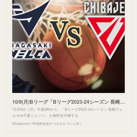
10/9(月)Bリーグ「Bリーグ2023-24シーズン 長崎ヴェルカvs千葉ジェッツ」を無料生中継！～馬場雄大・富樫勇樹 日本代表選手を抱える両チームが激突！～ | BSJapanext | BS無料
10月9日（月）午後2時から、「Bリーグ2023-24シーズン 長崎ヴェ
ルカvs千葉ジェッツ」を無料生中継する
BSJapanext | BS無料放送の"つながる"テレビ局 |