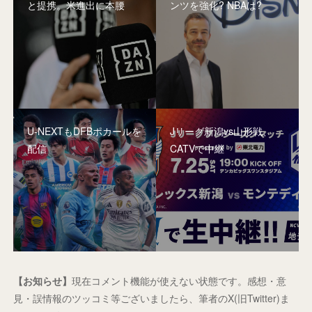
と提携。米進出に本腰
ンツを強化? NBAは?
U-NEXTもDFBポカールを
Jリーグ新潟vs山形戦、
配信
CATVで中継
【お知らせ】
現在コメント機能が使えない状態です。感想・意
見・誤情報のツッコミ等ございましたら、筆者のX(旧Twitter)ま