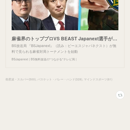
麻雀界のトッププロVS BEAST Japanext選手が熾烈な戦いを繰り広げる！新たな麻雀トーナメントを始動！10/8（日）よる10時～「タクシールpresents 麻雀トーナメント BEASTカッ
BS放送局 『BSJapanext』（読み：ビーエスジャパネクスト）が無
料で見られる麻雀対局トーナメントを始動
BSJapanext | BS無料放送の"つながる"テレビ局 |
衛星波・スカパー
(
500
)
バスケット・バレー・ハンド
(
328
)
マインドスポーツ
(
61
)