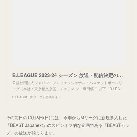
B.LEAGUE 2023-24 シーズン 放送・配信決定のお知らせ
公益社団法人ジャパン・プロフェッショナル・バスケットボールリ
ーグ（本社：東京都文京区、チェアマ ン：島田慎二 以下「B.LEA…
B.LEAGUE（Bリーグ）公式サイト
その前日の10月8日(日)には、今季からMリーグに新規参入した
「BEAST Japanext」のスピンオフ的な企画である「BEASTカッ
プ」の放送が始まります。