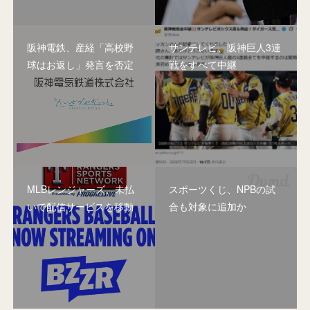
阪神電鉄、産経「高校野
サンテレビ、阪神巨人3連
球はお返し」発言を否定
戦をすべて中継
MLBレンジャーズ、未払
スポーツくじ、NPBの試
いで配信サービスを移動
合も対象に追加か