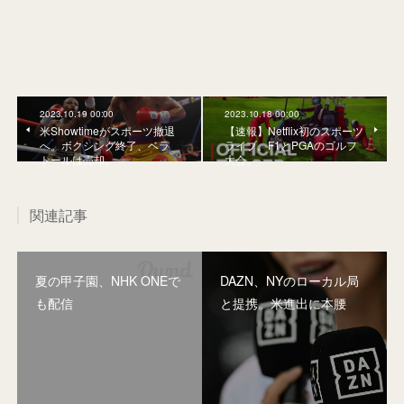
2023.10.19 00:00
2023.10.18 00:00
米Showtimeがスポーツ撤退
【速報】Netflix初のスポーツ
へ。ボクシング終了、ベラ
ライブ。F1とPGAのゴルフ
トールは売却。
大会。
関連記事
夏の甲子園、NHK ONEで
DAZN、NYのローカル局
も配信
と提携。米進出に本腰