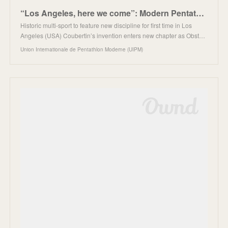
“Los Angeles, here we come”: Modern Pentathlon confirmed on 2028 Olympic Games programme
Historic multi-sport to feature new discipline for first time in Los
Angeles (USA) Coubertin’s invention enters new chapter as Obst…
Union Internationale de Pentathlon Moderne (UIPM)