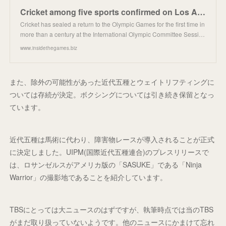
Cricket among five sports confirmed on Los Angeles 2028 programme at IOC Session
Cricket has sealed a return to the Olympic Games for the first time in
more than a century at the International Olympic Committee Sessi…
www.insidethegames.biz
また、除外の可能性があった近代五種とウェイトリフティングに
ついては存続が決定。ボクシングについては引き続き保留となっ
ています。
近代五種は馬術に代わり、障害物レースが導入されることが正式
に決定しました。UIPM(国際近代五種連合)のプレスリリースで
は、ロサンゼルスがアメリカ版の「SASUKE」である「Ninja
Warrior」の撮影地であることを紹介しています。
TBSにとっては大ニュースのはずですが、執筆時点では当のTBS
がまだ取り扱っていないようです。他のニュースにかまけて忘れ