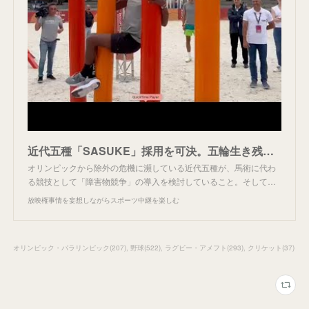
近代五種「SASUKE」採用を可決。五輪生き残りに必死。
オリンピックから除外の危機に瀕している近代五種が、馬術に代わ
る競技として「障害物競争」の導入を検討していること。そして…
放映権事情を妄想しながらスポーツ中継を楽しむ
オリンピック・パラリンピック
(
207
)
野球
(
522
)
ラグビー・アメフト
(
293
)
クリケット
(
37
)