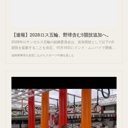
【速報】2028ロス五輪、野球含む5競技追加へ。
2028年ロサンゼルス五輪の組織委員会は、追加競技として以下の5
競技を提案することを決定。10月16日にインド・ムンバイで開催…
放映権事情を妄想しながらスポーツ中継を楽しむ