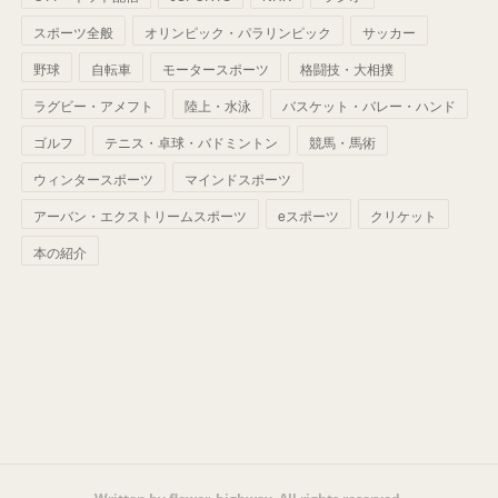
(
42
)
スポーツ全般
(
58
)
オリンピック・パラリンピック
サッカー
(
56
)
(
38
)
(
32
)
(
41
)
(
34
)
(
42
)
野球
自転車
モータースポーツ
格闘技・大相撲
(
45
)
(
74
)
(
57
)
(
24
)
(
60
)
(
32
)
(
9
)
ラグビー・アメフト
陸上・水泳
バスケット・バレー・ハンド
(
70
)
(
41
)
(
28
)
(
13
)
(
37
)
(
22
)
ゴルフ
テニス・卓球・バドミントン
競馬・馬術
(
29
)
ウィンタースポーツ
(
29
)
マインドスポーツ
(
45
)
(
37
)
(
29
)
アーバン・エクストリームスポーツ
eスポーツ
クリケット
(
33
)
(
49
)
(
59
)
(
32
)
本の紹介
(
41
)
(
44
)
(
50
)
(
36
)
(
14
)