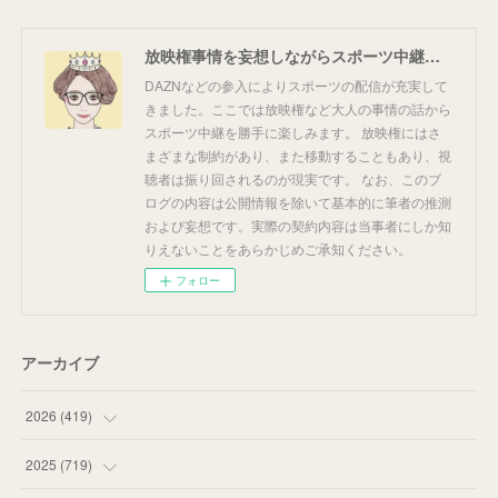
放映権事情を妄想しながらスポーツ中継を楽しむ
DAZNなどの参入によりスポーツの配信が充実して
きました。ここでは放映権など大人の事情の話から
スポーツ中継を勝手に楽しみます。 放映権にはさ
まざまな制約があり、また移動することもあり、視
聴者は振り回されるのが現実です。 なお、このブ
ログの内容は公開情報を除いて基本的に筆者の推測
および妄想です。実際の契約内容は当事者にしか知
りえないことをあらかじめご承知ください。
フォロー
アーカイブ
2026
(
419
)
(
14
)
2025
(
719
)