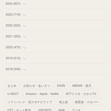
(
55
)
(
75
)
2024
(
607
)
(
58
)
(
63
)
(
51
)
2023
(
719
)
(
58
)
(
57
)
(
48
)
(
59
)
2022
(
520
)
(
53
)
(
60
)
(
35
)
(
52
)
(
65
)
2021
(
353
)
(
59
)
(
62
)
(
51
)
(
55
)
(
44
)
(
31
)
2020
(
470
)
(
55
)
(
55
)
(
60
)
(
63
)
(
41
)
(
33
)
(
34
)
2019
(
512
)
(
67
)
(
61
)
(
59
)
(
53
)
(
43
)
(
34
)
(
32
)
(
51
)
2018
(
349
)
(
64
)
(
59
)
(
66
)
(
46
)
(
30
)
(
33
)
(
46
)
(
37
)
まとめ
お知らせ・あいさつ
DAZN
ABEMA・楽天
(
52
)
(
51
)
(
61
)
(
42
)
(
25
)
(
36
)
(
44
)
(
35
)
U-NEXT
Amazon・Apple・Netflix
NTTドコモ・ひかりTV
(
68
)
(
40
)
(
54
)
(
41
)
(
29
)
(
33
)
(
42
)
(
40
)
ソフトバンク・旧スポナビライブ
地上波
衛星波・スカパー
(
60
)
(
50
)
(
56
)
(
33
)
(
25
)
(
53
)
OTT・ネット配信
JSPORTS
NHK
ラジオ
(
50
)
(
39
)