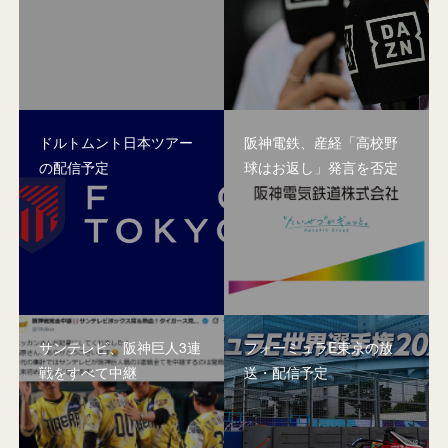
ドルトムント日本ツアー
阪神電鉄、産経「高校野
の配信予定
球はお返し」発言を否定
サンテレビ、阪神巨人3連
フォーミュラE東京の放
戦をすべて中継
送・配信予定