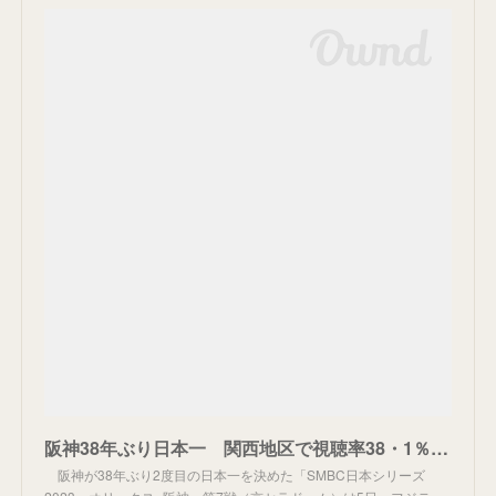
阪神38年ぶり日本一 関西地区で視聴率38・1％ 瞬間最高は驚異の50％ 関東は18・１％ - スポニチ Sponichi Annex 野球
阪神が38年ぶり2度目の日本一を決めた「SMBC日本シリーズ