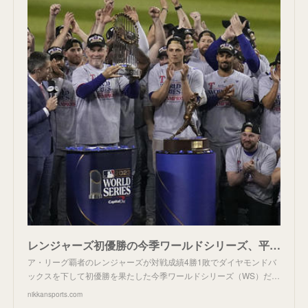
レンジャーズ初優勝の今季ワールドシリーズ、平均視聴者数が過去最低 金曜夜スタートも要因か - ＭＬＢ : 日刊スポーツ
ア・リーグ覇者のレンジャーズが対戦成績4勝1敗でダイヤモンドバ
ックスを下して初優勝を果たした今季ワールドシリーズ（WS）だ…
nikkansports.com