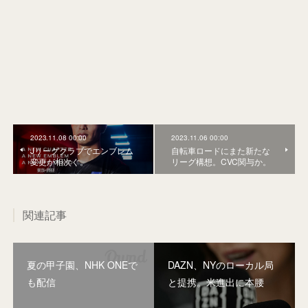
2023.11.08 00:00
2023.11.06 00:00
Jリーグクラブでエンブレム
自転車ロードにまた新たな
変更が相次ぐ。
リーグ構想。CVC関与か。
関連記事
夏の甲子園、NHK ONEで
DAZN、NYのローカル局
も配信
と提携。米進出に本腰