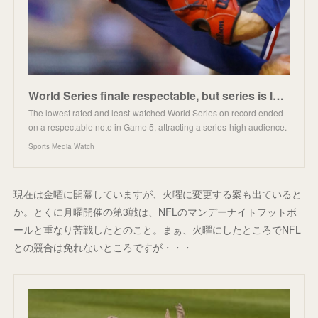
World Series finale respectable, but series is least-watched ever
The lowest rated and least-watched World Series on record ended
on a respectable note in Game 5, attracting a series-high audience.
Sports Media Watch
現在は金曜に開幕していますが、火曜に変更する案も出ていると
か。とくに月曜開催の第3戦は、NFLのマンデーナイトフットボ
ールと重なり苦戦したとのこと。まぁ、火曜にしたところでNFL
との競合は免れないところですが・・・