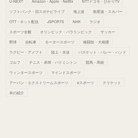
U-NEXT
Amazon・Apple・Netflix
NTTドコモ・ひかりTV
(
68
)
(
40
)
(
54
)
(
41
)
(
29
)
(
33
)
(
42
)
(
40
)
ソフトバンク・旧スポナビライブ
地上波
衛星波・スカパー
(
60
)
(
50
)
(
56
)
(
33
)
(
25
)
(
53
)
OTT・ネット配信
JSPORTS
NHK
ラジオ
(
50
)
(
39
)
(
42
)
スポーツ全般
(
58
)
オリンピック・パラリンピック
サッカー
(
56
)
(
38
)
(
32
)
(
41
)
(
34
)
(
42
)
野球
自転車
モータースポーツ
格闘技・大相撲
(
45
)
(
74
)
(
57
)
(
24
)
(
60
)
(
32
)
(
9
)
ラグビー・アメフト
陸上・水泳
バスケット・バレー・ハンド
(
70
)
(
41
)
(
28
)
(
13
)
(
37
)
(
22
)
ゴルフ
テニス・卓球・バドミントン
競馬・馬術
(
29
)
ウィンタースポーツ
(
29
)
マインドスポーツ
(
45
)
(
37
)
(
29
)
アーバン・エクストリームスポーツ
eスポーツ
クリケット
(
33
)
(
49
)
(
59
)
(
32
)
本の紹介
(
41
)
(
44
)
(
50
)
(
36
)
(
14
)