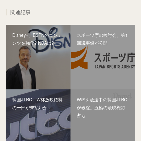
関連記事
Disney+、ESPNのコンテ
スポーツ庁の検討会、第1
ンツを強化? NBAは?
回議事録が公開
韓国JTBC、W杯放映権料
W杯を放送中の韓国JTBC
の一部が未払いか
が破綻。五輪の放映権独
占も