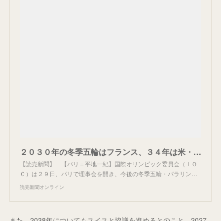
２０３０年の冬季五輪はフランス、３４年は米・ソルトレークシティーで事実上内定
【読売新聞】 【パリ＝平地一紀】国際オリンピック委員会（ＩＯ
Ｃ）は２９日、パリで理事会を開き、今後の冬季五輪・パラリン…
読売新聞オンライン
また、2038年についてもスイスと協議を進めるとのこと。2027