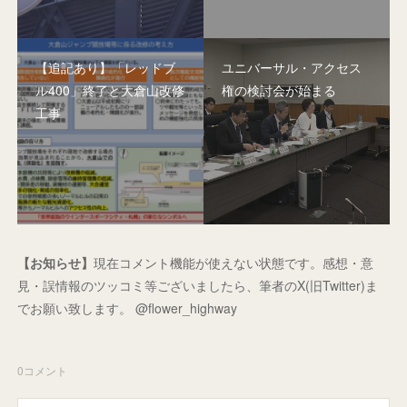
【追記あり】「レッドブ
ユニバーサル・アクセス
ル400」終了と大倉山改修
権の検討会が始まる
工事
【お知らせ】
現在コメント機能が使えない状態です。感想・意
見・誤情報のツッコミ等ございましたら、筆者のX(旧Twitter)ま
でお願い致します。 @flower_highway
0
コメント