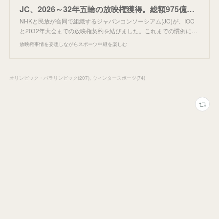
JC、2026～32年五輪の放映権獲得。総額975億円。
NHKと民放が合同で組織するジャパンコンソーシアム(JC)が、IOC
と2032年大会までの放映権契約を結びました。これまでの慣例に…
放映権事情を妄想しながらスポーツ中継を楽しむ
オリンピック・パラリンピック
(
207
)
ウィンタースポーツ
(
74
)