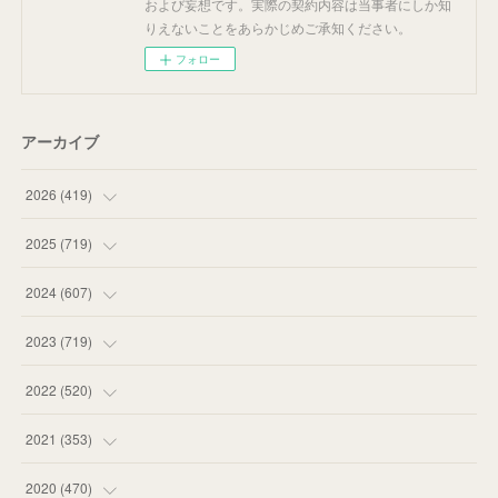
および妄想です。実際の契約内容は当事者にしか知
りえないことをあらかじめご承知ください。
フォロー
アーカイブ
2026
(
419
)
(
14
)
2025
(
719
)
(
55
)
(
75
)
2024
(
607
)
(
58
)
(
63
)
(
51
)
2023
(
719
)
(
58
)
(
57
)
(
48
)
(
59
)
2022
(
520
)
(
53
)
(
60
)
(
35
)
(
52
)
(
65
)
2021
(
353
)
(
59
)
(
62
)
(
51
)
(
55
)
(
44
)
(
31
)
2020
(
470
)