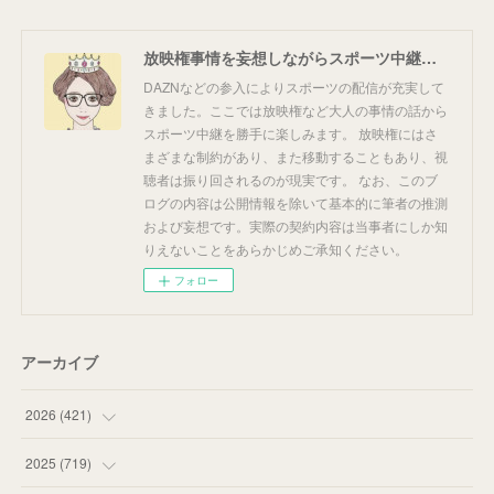
放映権事情を妄想しながらスポーツ中継を楽しむ
DAZNなどの参入によりスポーツの配信が充実して
きました。ここでは放映権など大人の事情の話から
スポーツ中継を勝手に楽しみます。 放映権にはさ
まざまな制約があり、また移動することもあり、視
聴者は振り回されるのが現実です。 なお、このブ
ログの内容は公開情報を除いて基本的に筆者の推測
および妄想です。実際の契約内容は当事者にしか知
りえないことをあらかじめご承知ください。
フォロー
アーカイブ
2026
(
421
)
(
16
)
2025
(
719
)