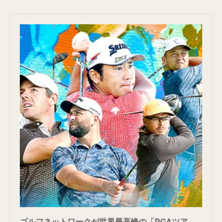
ゴルフネットワークが世界最高峰の「PGAツアー」2023年1月からの独占有料放送・同時配信権を獲得、全試合・全ラウンド生中継／同時配信