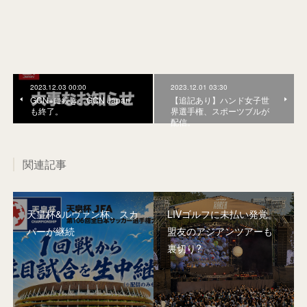
2023.12.03 00:00
2023.12.01 03:30
GCN+に続き、GCN Japan
【追記あり】ハンド女子世
も終了。
界選手権、スポーツブルが
配信。
関連記事
天皇杯&ルヴァン杯、スカ
LIVゴルフに未払い発覚。
パーが継続
盟友のアジアンツアーも
裏切り?