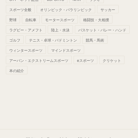
(
39
)
(
42
)
スポーツ全般
(
58
)
オリンピック・パラリンピック
サッカー
(
56
)
(
38
)
(
32
)
(
41
)
(
34
)
(
42
)
野球
自転車
モータースポーツ
格闘技・大相撲
(
45
)
(
74
)
(
57
)
(
24
)
(
60
)
(
32
)
(
9
)
ラグビー・アメフト
陸上・水泳
バスケット・バレー・ハンド
(
70
)
(
41
)
(
28
)
(
13
)
(
37
)
(
22
)
ゴルフ
テニス・卓球・バドミントン
競馬・馬術
(
29
)
ウィンタースポーツ
(
29
)
マインドスポーツ
(
45
)
(
37
)
(
29
)
アーバン・エクストリームスポーツ
eスポーツ
クリケット
(
33
)
(
49
)
(
59
)
(
32
)
本の紹介
(
41
)
(
44
)
(
50
)
(
36
)
(
14
)