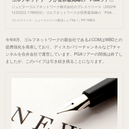
ジュピターゴルフネットワーク株式会社のプレスリリース（2022年
12月22日 17時00分）ゴルフネットワークが世界最高峰の「PGA…
プレスリリース・ニュースリリース配信シェアNo.1｜PR TIMES
今年8月、ゴルフネットワークの親会社であるJ:COMはWBDとの
提携強化を発表しており、ディスカバリーチャンネルなど7チャ
ンネルを合弁会社で運営しています。PGAツアーの関係は終了し
ましたが、このパイプは引き続き残ることになります。