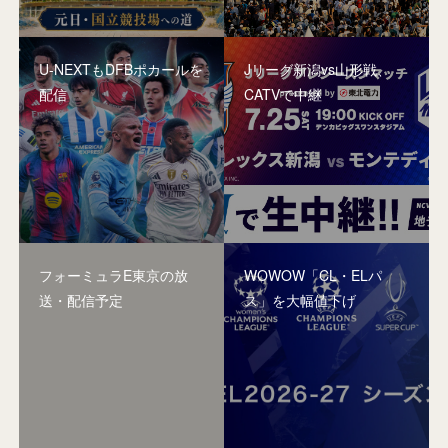
U-NEXTもDFBポカールを
Jリーグ新潟vs山形戦、
配信
CATVで中継
フォーミュラE東京の放
WOWOW「CL・ELパ
送・配信予定
ス」を大幅値下げ