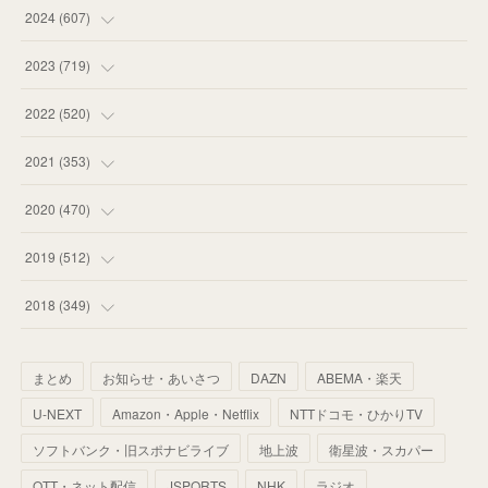
(
55
)
(
75
)
2024
(
607
)
(
58
)
(
63
)
(
51
)
2023
(
719
)
(
58
)
(
57
)
(
48
)
(
59
)
2022
(
520
)
(
53
)
(
60
)
(
35
)
(
52
)
(
65
)
2021
(
353
)
(
59
)
(
62
)
(
51
)
(
55
)
(
44
)
(
31
)
2020
(
470
)
(
55
)
(
55
)
(
60
)
(
63
)
(
41
)
(
33
)
(
34
)
2019
(
512
)
(
67
)
(
61
)
(
59
)
(
53
)
(
43
)
(
34
)
(
32
)
(
51
)
2018
(
349
)
(
64
)
(
59
)
(
66
)
(
46
)
(
30
)
(
33
)
(
46
)
(
37
)
まとめ
お知らせ・あいさつ
DAZN
ABEMA・楽天
(
52
)
(
51
)
(
61
)
(
42
)
(
25
)
(
36
)
(
44
)
(
35
)
U-NEXT
Amazon・Apple・Netflix
NTTドコモ・ひかりTV
(
68
)
(
40
)
(
54
)
(
41
)
(
29
)
(
33
)
(
42
)
(
40
)
ソフトバンク・旧スポナビライブ
地上波
衛星波・スカパー
(
60
)
(
50
)
(
56
)
(
33
)
(
25
)
(
53
)
OTT・ネット配信
JSPORTS
NHK
ラジオ
(
50
)