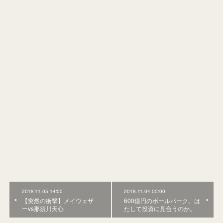
2018.11.05 14:00
2018.11.04 00:00
【突然の衝撃】メイウェザ
600億円のボールパーク。は
ーvs那須川天心
たして投資に見合うのか。