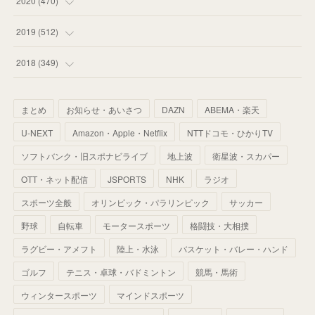
2020
(
470
)
(
55
)
(
55
)
(
60
)
(
63
)
(
41
)
(
33
)
(
34
)
2019
(
512
)
(
67
)
(
61
)
(
59
)
(
53
)
(
43
)
(
34
)
(
32
)
(
51
)
2018
(
349
)
(
64
)
(
59
)
(
66
)
(
46
)
(
30
)
(
33
)
(
46
)
(
37
)
まとめ
お知らせ・あいさつ
DAZN
ABEMA・楽天
(
52
)
(
51
)
(
61
)
(
42
)
(
25
)
(
36
)
(
44
)
(
35
)
U-NEXT
Amazon・Apple・Netflix
NTTドコモ・ひかりTV
(
68
)
(
40
)
(
54
)
(
41
)
(
29
)
(
33
)
(
42
)
(
40
)
ソフトバンク・旧スポナビライブ
地上波
衛星波・スカパー
(
60
)
(
50
)
(
56
)
(
33
)
(
25
)
(
53
)
OTT・ネット配信
JSPORTS
NHK
ラジオ
(
50
)
(
39
)
(
42
)
スポーツ全般
(
58
)
オリンピック・パラリンピック
サッカー
(
56
)
(
38
)
(
32
)
(
41
)
(
34
)
(
42
)
野球
自転車
モータースポーツ
格闘技・大相撲
(
45
)
(
74
)
(
57
)
(
24
)
(
60
)
(
32
)
(
9
)
ラグビー・アメフト
陸上・水泳
バスケット・バレー・ハンド
(
70
)
(
41
)
(
28
)
(
13
)
(
37
)
(
22
)
ゴルフ
テニス・卓球・バドミントン
競馬・馬術
(
29
)
ウィンタースポーツ
(
29
)
マインドスポーツ
(
45
)
(
37
)
(
29
)