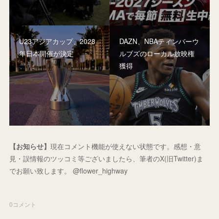
U23アジアカップ、2028
DAZN、NBAティンバーウ
年日本開催が決定
ルブズのローカル放映権
獲得
【お知らせ】
現在コメント機能が使えない状態です。感想・意
見・誤情報のツッコミ等ございましたら、筆者のX(旧Twitter)ま
でお願い致します。 @flower_highway
0
コメント