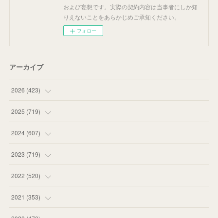
および妄想です。実際の契約内容は当事者にしか知
りえないことをあらかじめご承知ください。
フォロー
アーカイブ
2026
(
423
)
(
18
)
2025
(
719
)
(
55
)
(
75
)
2024
(
607
)
(
58
)
(
63
)
(
51
)
2023
(
719
)
(
58
)
(
57
)
(
48
)
(
59
)
2022
(
520
)
(
53
)
(
60
)
(
35
)
(
52
)
(
65
)
2021
(
353
)
(
59
)
(
62
)
(
51
)
(
55
)
(
44
)
(
31
)