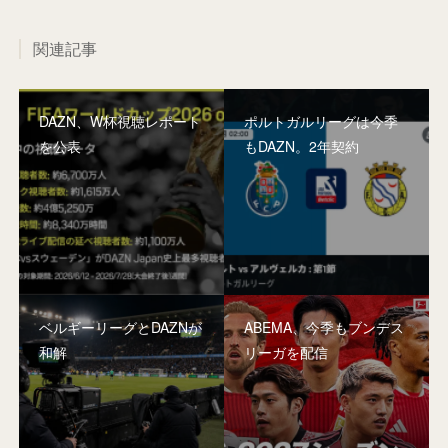
関連記事
DAZN、W杯視聴レポート
ポルトガルリーグは今季
を公表
もDAZN。2年契約
ベルギーリーグとDAZNが
ABEMA、今季もブンデス
和解
リーガを配信