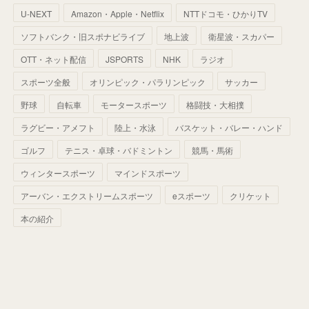
(
36
)
(
44
)
(
35
)
U-NEXT
Amazon・Apple・Netflix
NTTドコモ・ひかりTV
(
68
)
(
40
)
(
54
)
(
41
)
(
29
)
(
33
)
(
42
)
(
40
)
ソフトバンク・旧スポナビライブ
地上波
衛星波・スカパー
(
60
)
(
50
)
(
56
)
(
33
)
(
25
)
(
53
)
OTT・ネット配信
JSPORTS
NHK
ラジオ
(
50
)
(
39
)
(
42
)
スポーツ全般
(
58
)
オリンピック・パラリンピック
サッカー
(
56
)
(
38
)
(
32
)
(
41
)
(
34
)
(
42
)
野球
自転車
モータースポーツ
格闘技・大相撲
(
45
)
(
74
)
(
57
)
(
24
)
(
60
)
(
32
)
(
9
)
ラグビー・アメフト
陸上・水泳
バスケット・バレー・ハンド
(
70
)
(
41
)
(
28
)
(
13
)
(
37
)
(
22
)
ゴルフ
テニス・卓球・バドミントン
競馬・馬術
(
29
)
ウィンタースポーツ
(
29
)
マインドスポーツ
(
45
)
(
37
)
(
29
)
アーバン・エクストリームスポーツ
eスポーツ
クリケット
(
33
)
(
49
)
(
59
)
(
32
)
本の紹介
(
41
)
(
44
)
(
50
)
(
36
)
(
14
)