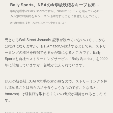
Bally Sports、NBAの今季放映権をキープも来季は不透明。
破綻処理中のBally Sportsですが、NBAの15チームと結んでいるロー
カル放映権契約を今シーズンは維持することに合意したとのこと。
放映権事情を妄想しながらスポーツ中継を楽しむ
元となるWall Street Jorunalの記事が読めていないのでここから
は推測になりますが、もしAmazonが救済するとしても、ストリ
ーミングの権利を確保できるかが気になるところです。Bally
Sportsも自社のストリーミングサービス「Bally Sports+」を2022
年に開始していますが、苦戦が伝えられています。
DSGの親会社はCATV大手のSinclairなので、ストリーミングを押
し進めることは自らの足を食うようなものです。となると、
Amazonには経営権を取れるくらいの出資が期待されるところで
す。