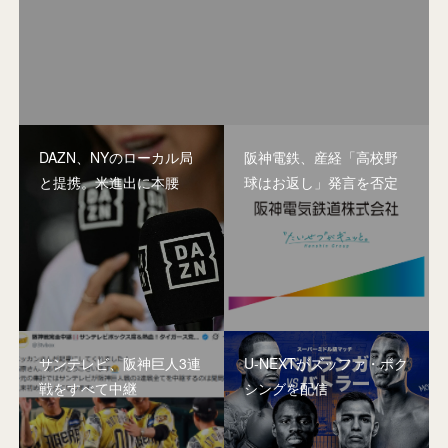
DAZN、NYのローカル局
阪神電鉄、産経「高校野
と提携。米進出に本腰
球はお返し」発言を否定
サンテレビ、阪神巨人3連
U-NEXTがズッファ・ボク
戦をすべて中継
シングを配信