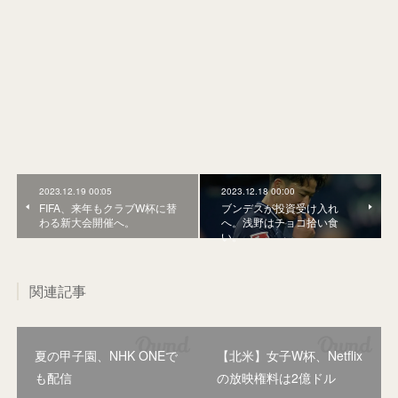
2023.12.19 00:05
2023.12.18 00:00
FIFA、来年もクラブW杯に替
ブンデスが投資受け入れ
わる新大会開催へ。
へ。浅野はチョコ拾い食
い。
関連記事
夏の甲子園、NHK ONEで
【北米】女子W杯、Netflix
も配信
の放映権料は2億ドル