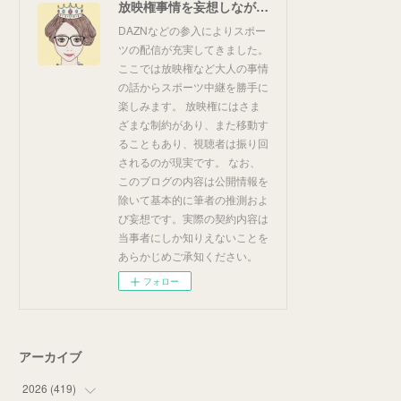
放映権事情を妄想しながらスポーツ中継を楽しむ
DAZNなどの参入によりスポー
ツの配信が充実してきました。
ここでは放映権など大人の事情
の話からスポーツ中継を勝手に
楽しみます。 放映権にはさま
ざまな制約があり、また移動す
ることもあり、視聴者は振り回
されるのが現実です。 なお、
このブログの内容は公開情報を
除いて基本的に筆者の推測およ
び妄想です。実際の契約内容は
当事者にしか知りえないことを
あらかじめご承知ください。
フォロー
アーカイブ
2026
(
419
)