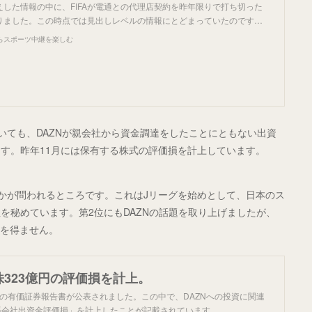
した情報の中に、FIFAが電通との代理店契約を昨年限りで打ち切った
りました。この時点では見出しレベルの情報にとどまっていたのです…
らスポーツ中継を楽しむ
おいても、DAZNが親会社から資金調達をしたことにともない出資
す。昨年11月には保有する株式の評価損を計上しています。
るかが問われるところです。これはJリーグを始めとして、日本のス
を秘めています。第2位にもDAZNの話題を取り上げましたが、
るを得ません。
株323億円の評価損を計上。
月期の有価証券報告書が公表されました。この中で、DAZNへの投資に関連
関係会社出資金評価損」を計上したことが記載されています。