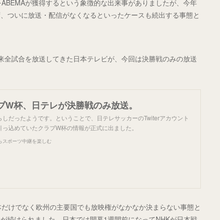
をABEMAが獲得するという象徴的な出来事がありましたが、今年
ず、ついに放送・配信がなくなるといったケースも続出する事態と
来全試合を放送してきた日本テレビが、今回は決勝戦のみの放送
ブW杯、日テレが決勝戦のみ放送。
しだったようです。ということで、日テレサッカーのTwiterアカウント
引っ込めていたクラブW杯の情報が正式に出ました。
らスポーツ中継を楽しむ
本だけでなく欧州の主要国でも放映権がなかなか決まらない事態と
が続けられました。日本では開幕1週間前になってNHKが日本戦