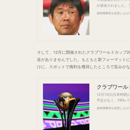
が放送されました。フ
放映権事情を妄想しなが
そして、12月に開催されたクラブワールドカップ2
送がありませんでした。もともと新フォーマット
けに、スポットで権利を獲得したところで旨みが
クラブワールド
12月13日(日本時
予定がなく、FIFA
放映権事情を妄想しなが