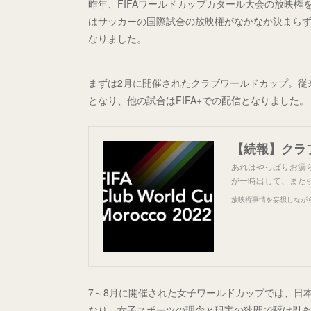
昨年、FIFAワールドカップカタール大会の放映権
はサッカーの国際試合の放映権がなかなか決まら
なりました。
まずは2月に開催されたクラブワールドカップ。従
となり、他の試合はFIFA+での配信となりました。
【続報】クラ
あれはやっぱりお漏ら
が一時出して、また
放映権事情を妄想しなが
7～8月に開催された女子ワールドカップでは、日
なり、女子スポーツの理念と現実の狭間で駆け引き