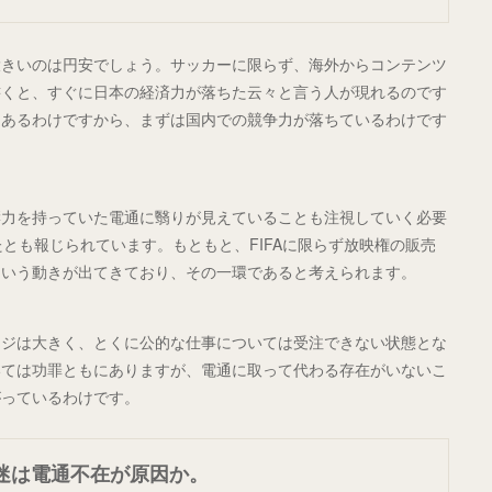
大きいのは円安でしょう。サッカーに限らず、海外からコンテンツ
書くと、すぐに日本の経済力が落ちた云々と言う人が現れるのです
もあるわけですから、まずは国内での競争力が落ちているわけです
響力を持っていた電通に翳りが見えていることも注視していく必要
たとも報じられています。もともと、FIFAに限らず放映権の販売
という動きが出てきており、その一環であると考えられます。
ージは大きく、とくに公的な仕事については受注できない状態とな
いては功罪ともにありますが、電通に取って代わる存在がいないこ
がっているわけです。
迷は電通不在が原因か。