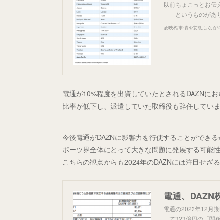
以前ちょこっとお伝え
－－というものがあ
放映権事情を妄想しなが
電通が10%程度を出資していたとされるDAZNに
比率が低下し、派遣していた取締役も辞任していま
今後電通がDAZNに影響力を行使することができ
ポーツ界全体にとって大きな問題に発展する可能性
こちらの観点からも2024年のDAZNには注目せざ
電通、DAZN
電通の2022年12
して323億円の「