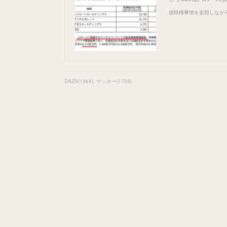
放映権事情を妄想しなが
DAZN
(
1364
)
サッカー
(
1728
)