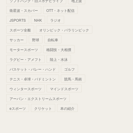
ソフトバンク・旧スポナビライブ
地上波
(
70
)
(
41
)
(
28
)
(
13
)
(
37
)
(
22
)
衛星波・スカパー
OTT・ネット配信
(
29
)
(
29
)
(
45
)
(
37
)
(
29
)
JSPORTS
NHK
ラジオ
(
33
)
(
49
)
(
59
)
(
32
)
スポーツ全般
オリンピック・パラリンピック
(
41
)
(
44
)
(
50
)
サッカー
野球
自転車
(
36
)
(
14
)
モータースポーツ
格闘技・大相撲
ラグビー・アメフト
陸上・水泳
バスケット・バレー・ハンド
ゴルフ
テニス・卓球・バドミントン
競馬・馬術
ウィンタースポーツ
マインドスポーツ
アーバン・エクストリームスポーツ
eスポーツ
クリケット
本の紹介