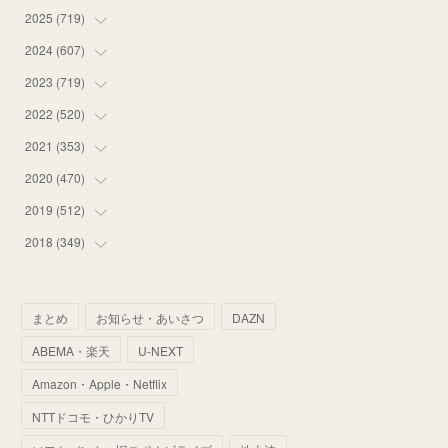
2025
(
719
(
14
)
)
(
55
)
2024
(
607
(
75
)
)
(
58
)
(
63
)
2023
(
719
(
51
)
)
(
58
)
(
57
)
(
48
)
2022
(
520
(
59
)
)
(
53
)
(
60
)
(
35
)
(
52
)
2021
(
353
(
65
)
)
(
59
)
(
62
)
(
51
)
(
55
)
(
44
)
2020
(
470
(
31
)
)
(
55
)
(
55
)
(
60
)
(
63
)
(
41
)
(
33
)
2019
(
512
(
34
)
)
(
67
)
(
61
)
(
59
)
(
53
)
(
43
)
(
34
)
(
32
)
2018
(
349
(
51
)
)
(
64
)
(
59
)
(
66
)
(
46
)
(
30
)
(
33
)
(
46
)
(
37
)
(
52
)
(
51
)
(
61
)
(
42
)
(
25
)
(
36
)
(
44
)
(
35
)
まとめ
お知らせ・あいさつ
DAZN
(
68
)
(
40
)
(
54
)
(
41
)
(
29
)
(
33
)
(
42
)
(
40
)
ABEMA・楽天
U-NEXT
(
60
)
(
50
)
(
56
)
(
33
)
(
25
)
(
53
)
(
50
)
(
39
)
Amazon・Apple・Netflix
(
42
)
(
58
)
(
56
)
(
38
)
(
32
)
(
41
)
(
34
)
(
42
)
NTTドコモ・ひかりTV
(
45
)
(
74
)
(
57
)
(
24
)
(
60
)
(
32
)
(
9
)