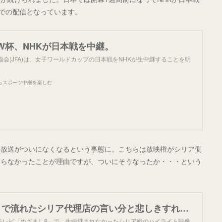
+での配信となっています。
W杯、NHKが日本戦を中継。
協会(JFA)は、女子ワールドカップの日本戦をNHKが生中継することを明
らスポーツ中継を楽しむ
本の放送がついになくなるという事態に。こちらは放映権がシリア側
まらなかったことが理由ですが、ついにそうなったか・・・という
「めざまし8」で流れたシリア代理店の言い分と悲しきすれ違い。
テレビ「めざまし8」で、生中継されなかったシリア戦のハイライト映像