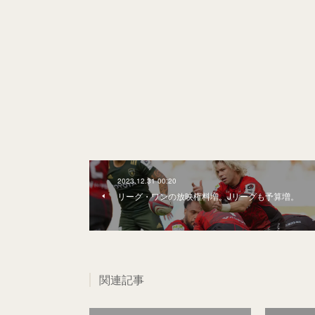
2023.12.31 00:20
リーグ・ワンの放映権料増。Jリーグも予算増。
関連記事