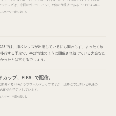
ジテレビは、今回の件についてシリア側の代理店であるThe PRO Co…
らスポーツ中継を楽しむ
023では、浦和レッズが出場しているにも関わらず、まったく放
に移行する予定で、半ば惰性のように開催され続けている大会なだ
なかったとは言えるでしょう。
カップ、FIFA+で配信。
間)に開幕するFIFAクラブワールドカップですが、現時点ではテレビ中継の
+での配信が予定されています。
らスポーツ中継を楽しむ