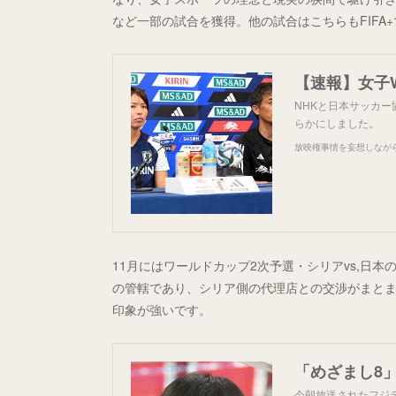
など一部の試合を獲得。他の試合はこちらもFIFA
【速報】女子
NHKと日本サッカー
らかにしました。
放映権事情を妄想しなが
11月にはワールドカップ2次予選・シリアvs,日
の管轄であり、シリア側の代理店との交渉がまと
印象が強いです。
今朝放送されたフジ