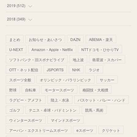
(
55
)
(
55
)
(
60
)
(
63
)
(
41
)
(
33
)
(
34
)
2019
(
512
)
(
67
)
(
61
)
(
59
)
(
53
)
(
43
)
(
34
)
(
32
)
(
51
)
2018
(
349
)
(
64
)
(
59
)
(
66
)
(
46
)
(
30
)
(
33
)
(
46
)
(
37
)
まとめ
お知らせ・あいさつ
DAZN
ABEMA・楽天
(
52
)
(
51
)
(
61
)
(
42
)
(
25
)
(
36
)
(
44
)
(
35
)
U-NEXT
Amazon・Apple・Netflix
NTTドコモ・ひかりTV
(
68
)
(
40
)
(
54
)
(
41
)
(
29
)
(
33
)
(
42
)
(
40
)
ソフトバンク・旧スポナビライブ
地上波
衛星波・スカパー
(
60
)
(
50
)
(
56
)
(
33
)
(
25
)
(
53
)
OTT・ネット配信
JSPORTS
NHK
ラジオ
(
50
)
(
39
)
(
42
)
スポーツ全般
(
58
)
オリンピック・パラリンピック
サッカー
(
56
)
(
38
)
(
32
)
(
41
)
(
34
)
(
42
)
野球
自転車
モータースポーツ
格闘技・大相撲
(
45
)
(
74
)
(
57
)
(
24
)
(
60
)
(
32
)
(
9
)
ラグビー・アメフト
陸上・水泳
バスケット・バレー・ハンド
(
70
)
(
41
)
(
28
)
(
13
)
(
37
)
(
22
)
ゴルフ
テニス・卓球・バドミントン
競馬・馬術
(
29
)
ウィンタースポーツ
(
29
)
マインドスポーツ
(
45
)
(
37
)
(
29
)
アーバン・エクストリームスポーツ
eスポーツ
クリケット
(
33
)
(
49
)
(
59
)
(
32
)