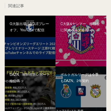
関連記事
G大阪出場のACLEプレー
C大阪&ヤンマー、移籍金
オフ、YouTubeで配信
に関する論文発表
DAZN、W杯視聴レポート
ポルトガルリーグは今季
を公表
もDAZN。2年契約