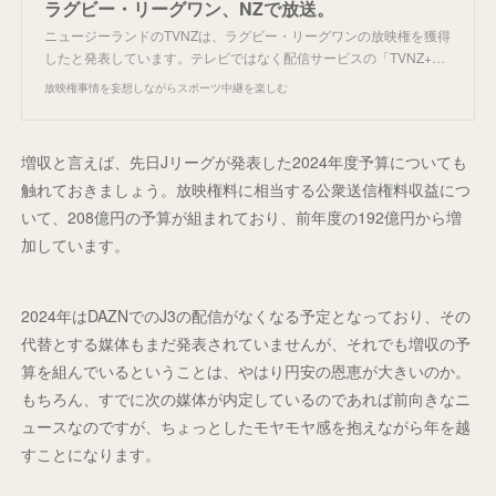
ラグビー・リーグワン、NZで放送。
ニュージーランドのTVNZは、ラグビー・リーグワンの放映権を獲得
したと発表しています。テレビではなく配信サービスの「TVNZ+…
放映権事情を妄想しながらスポーツ中継を楽しむ
増収と言えば、先日Jリーグが発表した2024年度予算についても
触れておきましょう。放映権料に相当する公衆送信権料収益につ
いて、208億円の予算が組まれており、前年度の192億円から増
加しています。
2024年はDAZNでのJ3の配信がなくなる予定となっており、その
代替とする媒体もまだ発表されていませんが、それでも増収の予
算を組んでいるということは、やはり円安の恩恵が大きいのか。
もちろん、すでに次の媒体が内定しているのであれば前向きなニ
ュースなのですが、ちょっとしたモヤモヤ感を抱えながら年を越
すことになります。