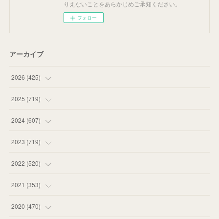
りえないことをあらかじめご承知ください。
フォロー
アーカイブ
2026
(
425
)
(
20
)
2025
(
719
)
(
55
)
(
75
)
2024
(
607
)
(
58
)
(
63
)
(
51
)
2023
(
719
)
(
58
)
(
57
)
(
48
)
(
59
)
2022
(
520
)
(
53
)
(
60
)
(
35
)
(
52
)
(
65
)
2021
(
353
)
(
59
)
(
62
)
(
51
)
(
55
)
(
44
)
(
31
)
2020
(
470
)