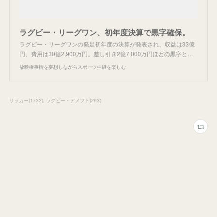
ラグビー・リーグワン、初年度決算で黒字確保。
ラグビー・リーグワンの発足初年度の決算が発表され、収益は33億
円、費用は30億2,900万円。差し引き2億7,000万円ほどの黒字と…
放映権事情を妄想しながらスポーツ中継を楽しむ
サッカー
(
1732
)
ラグビー・アメフト
(
293
)