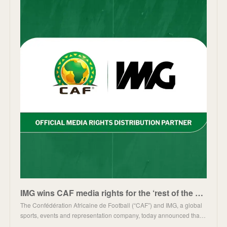
IMG wins CAF media rights for the ‘rest of the World’ territories excluding Sub-Sahara Africa and ME
The Confédération Africaine de Football (“CAF”) and IMG, a global
sports, events and representation company, today announced tha…