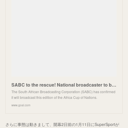
SABC to the rescue! National broadcaster to broadcast all 2023 Afcon matches after SuperSport TV pul
The South African Broadcasting Corporation (SABC) has confirmed
it will broadcast this edition of the Africa Cup of Nations.
www.goal.com
さらに事態は動きまして、開幕2日前の1月11日にSuperSportが