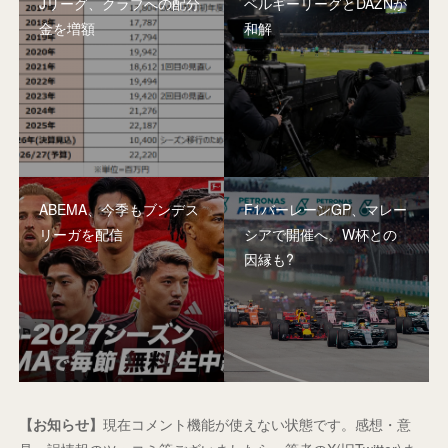
Jリーグ、クラブへの配分
ベルギーリーグとDAZNが
金を増額
和解
ABEMA、今季もブンデス
F1バーレーンGP、マレー
リーガを配信
シアで開催へ。W杯との
因縁も?
【お知らせ】
現在コメント機能が使えない状態です。感想・意