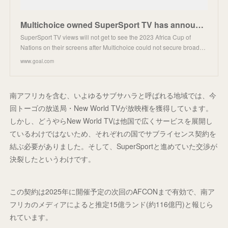
Multichoice owned SuperSport TV has announced it will not broadcast the 2023 Africa Cup of Nations a
SuperSport TV views will not get to see the 2023 Africa Cup of
Nations on their screens after Multichoice could not secure broad…
www.goal.com
南アフリカを含む、いよゆるサブサハラと呼ばれる地域では、今
回トーゴの放送局・New World TVが放映権を獲得しています。
しかし、どうやらNew World TVは他国で広くサービスを展開し
ているわけではないため、それぞれの国でサブライセンス契約を
結ぶ必要がありました。そして、SuperSportと進めていた交渉が
決裂したというわけです。
この契約は2025年に開催予定の次回のAFCONまで有効で、南ア
フリカのメディアによると推定15億ランド(約116億円)と報じら
れています。