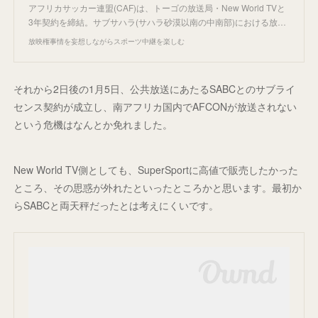
アフリカサッカー連盟(CAF)は、トーゴの放送局・New World TVと
3年契約を締結。サブサハラ(サハラ砂漠以南の中南部)における放…
放映権事情を妄想しながらスポーツ中継を楽しむ
それから2日後の1月5日、公共放送にあたるSABCとのサブライ
センス契約が成立し、南アフリカ国内でAFCONが放送されない
という危機はなんとか免れました。
New World TV側としても、SuperSportに高値で販売したかった
ところ、その思惑が外れたといったところかと思います。最初か
らSABCと両天秤だったとは考えにくいです。