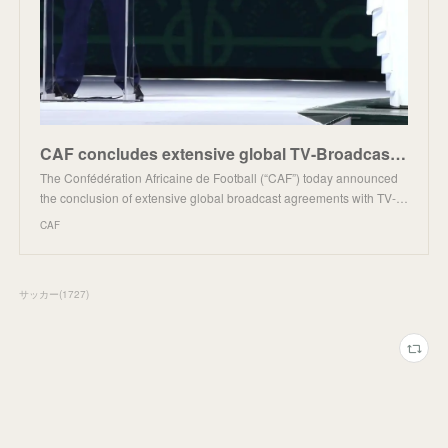
CAF concludes extensive global TV-Broadcast agreements ahead of the kick-off of the TotalEnergies Af
The Confédération Africaine de Football (“CAF”) today announced
the conclusion of extensive global broadcast agreements with TV-…
CAF
サッカー
(
1727
)