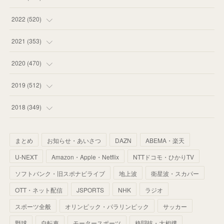
(
58
)
(
57
)
(
48
)
(
59
)
2022
(
520
)
(
53
)
(
60
)
(
35
)
(
52
)
(
65
)
2021
(
353
)
(
59
)
(
62
)
(
51
)
(
55
)
(
44
)
(
31
)
2020
(
470
)
(
55
)
(
55
)
(
60
)
(
63
)
(
41
)
(
33
)
(
34
)
2019
(
512
)
(
67
)
(
61
)
(
59
)
(
53
)
(
43
)
(
34
)
(
32
)
(
51
)
2018
(
349
)
(
64
)
(
59
)
(
66
)
(
46
)
(
30
)
(
33
)
(
46
)
(
37
)
まとめ
お知らせ・あいさつ
DAZN
ABEMA・楽天
(
52
)
(
51
)
(
61
)
(
42
)
(
25
)
(
36
)
(
44
)
(
35
)
U-NEXT
Amazon・Apple・Netflix
NTTドコモ・ひかりTV
(
68
)
(
40
)
(
54
)
(
41
)
(
29
)
(
33
)
(
42
)
(
40
)
ソフトバンク・旧スポナビライブ
地上波
衛星波・スカパー
(
60
)
(
50
)
(
56
)
(
33
)
(
25
)
(
53
)
OTT・ネット配信
JSPORTS
NHK
ラジオ
(
50
)
(
39
)
(
42
)
スポーツ全般
(
58
)
オリンピック・パラリンピック
サッカー
(
56
)
(
38
)
(
32
)
(
41
)
(
34
)
(
42
)
野球
自転車
モータースポーツ
格闘技・大相撲