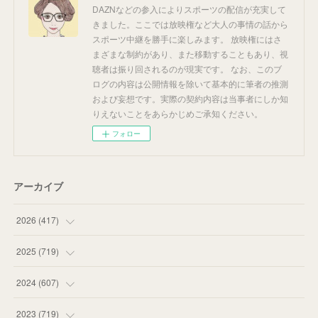
DAZNなどの参入によりスポーツの配信が充実して
きました。ここでは放映権など大人の事情の話から
スポーツ中継を勝手に楽しみます。 放映権にはさ
まざまな制約があり、また移動することもあり、視
聴者は振り回されるのが現実です。 なお、このブ
ログの内容は公開情報を除いて基本的に筆者の推測
および妄想です。実際の契約内容は当事者にしか知
りえないことをあらかじめご承知ください。
フォロー
アーカイブ
2026
(
417
)
(
12
)
2025
(
719
)
(
55
)
(
75
)
2024
(
607
)
(
58
)
(
63
)
(
51
)
2023
(
719
)