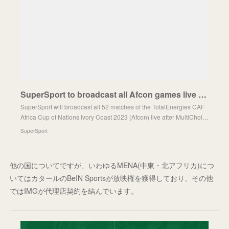
SuperSport to broadcast all Afcon games live after MultiChoice secures broadcast rights | SuperSport
SuperSport will broadcast all 52 matches of the TotalEnergies CAF
Africa Cup of Nations Ivory Coast 2023 (Afcon) live after MultiChoi…
SuperSport
他の国についてですが、いわゆるMENA(中東・北アフリカ)につ
いてはカタールのBeIN Sportsが放映権を獲得しており、その他
ではIMGが代理店契約を結んでいます。