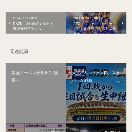
2024.01.12 00:00
2024.01.10 00:00
DAZN、3年連続で値上げ。
AFCアジアカップ放送予
野球分離プランも。
定。影山優佳さんのミニ番
組も。
関連記事
韓国クーパンが欧州CL獲
天皇杯&ルヴァン杯、スカ
得へ
パーが継続