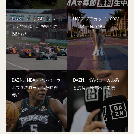
F1バーレーンGP、マレー
U23アジアカップ、2028
シアで開催へ。W杯との
年日本開催が決定
因縁も?
DAZN、NBAティンバーウ
DAZN、NYのローカル局
ルブズのローカル放映権
と提携。米進出に本腰
獲得