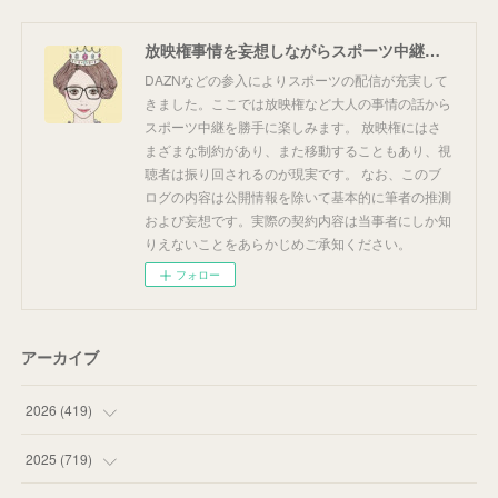
放映権事情を妄想しながらスポーツ中継を楽しむ
DAZNなどの参入によりスポーツの配信が充実して
きました。ここでは放映権など大人の事情の話から
スポーツ中継を勝手に楽しみます。 放映権にはさ
まざまな制約があり、また移動することもあり、視
聴者は振り回されるのが現実です。 なお、このブ
ログの内容は公開情報を除いて基本的に筆者の推測
および妄想です。実際の契約内容は当事者にしか知
りえないことをあらかじめご承知ください。
フォロー
アーカイブ
2026
(
419
)
(
14
)
2025
(
719
)