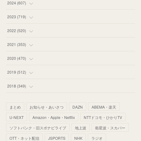
(
55
)
(
75
)
2024
(
607
)
(
58
)
(
63
)
(
51
)
2023
(
719
)
(
58
)
(
57
)
(
48
)
(
59
)
2022
(
520
)
(
53
)
(
60
)
(
35
)
(
52
)
(
65
)
2021
(
353
)
(
59
)
(
62
)
(
51
)
(
55
)
(
44
)
(
31
)
2020
(
470
)
(
55
)
(
55
)
(
60
)
(
63
)
(
41
)
(
33
)
(
34
)
2019
(
512
)
(
67
)
(
61
)
(
59
)
(
53
)
(
43
)
(
34
)
(
32
)
(
51
)
2018
(
349
)
(
64
)
(
59
)
(
66
)
(
46
)
(
30
)
(
33
)
(
46
)
(
37
)
まとめ
お知らせ・あいさつ
DAZN
ABEMA・楽天
(
52
)
(
51
)
(
61
)
(
42
)
(
25
)
(
36
)
(
44
)
(
35
)
U-NEXT
Amazon・Apple・Netflix
NTTドコモ・ひかりTV
(
68
)
(
40
)
(
54
)
(
41
)
(
29
)
(
33
)
(
42
)
(
40
)
ソフトバンク・旧スポナビライブ
地上波
衛星波・スカパー
(
60
)
(
50
)
(
56
)
(
33
)
(
25
)
(
53
)
OTT・ネット配信
JSPORTS
NHK
ラジオ
(
50
)
(
39
)