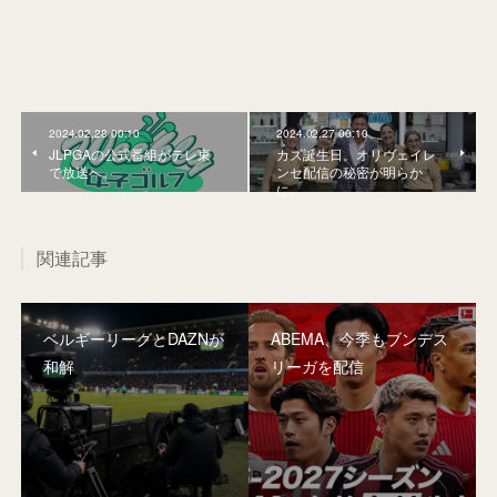
2024.02.28 00:10
2024.02.27 00:10
JLPGAの公式番組がテレ東
カズ誕生日。オリヴェイレ
で放送へ。
ンセ配信の秘密が明らか
に。
関連記事
ベルギーリーグとDAZNが
ABEMA、今季もブンデス
和解
リーガを配信