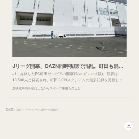
Jリーグ開幕、DAZN同時視聴で混乱。町田も混乱。
J1に昇格したFC町田ゼルビアの開幕戦(vs.ガンバ大阪)。観客は
13,506人と発表され、町田GIONスタジアムの最多記録を更新しま…
放映権事情を妄想しながらスポーツ中継を楽しむ
DAZN
(
1364
)
モータースポーツ
(
289
)