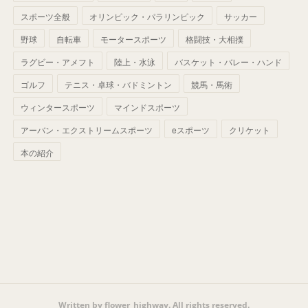
(
42
)
スポーツ全般
(
58
)
オリンピック・パラリンピック
サッカー
(
56
)
(
38
)
(
32
)
(
41
)
(
34
)
(
42
)
野球
自転車
モータースポーツ
格闘技・大相撲
(
45
)
(
74
)
(
57
)
(
24
)
(
60
)
(
32
)
(
9
)
ラグビー・アメフト
陸上・水泳
バスケット・バレー・ハンド
(
70
)
(
41
)
(
28
)
(
13
)
(
37
)
(
22
)
ゴルフ
テニス・卓球・バドミントン
競馬・馬術
(
29
)
ウィンタースポーツ
(
29
)
マインドスポーツ
(
45
)
(
37
)
(
29
)
アーバン・エクストリームスポーツ
eスポーツ
クリケット
(
33
)
(
49
)
(
59
)
(
32
)
本の紹介
(
41
)
(
44
)
(
50
)
(
36
)
(
14
)
Written by flower_highway. All rights reserved.