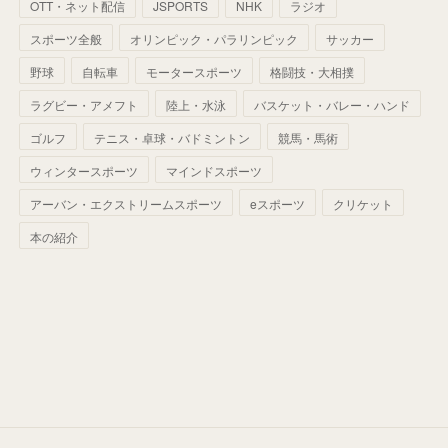
(
33
)
(
25
)
(
53
)
OTT・ネット配信
JSPORTS
NHK
ラジオ
(
50
)
(
39
)
(
42
)
スポーツ全般
(
58
)
オリンピック・パラリンピック
サッカー
(
56
)
(
38
)
(
32
)
(
41
)
(
34
)
(
42
)
野球
自転車
モータースポーツ
格闘技・大相撲
(
45
)
(
74
)
(
57
)
(
24
)
(
60
)
(
32
)
(
9
)
ラグビー・アメフト
陸上・水泳
バスケット・バレー・ハンド
(
70
)
(
41
)
(
28
)
(
13
)
(
37
)
(
22
)
ゴルフ
テニス・卓球・バドミントン
競馬・馬術
(
29
)
ウィンタースポーツ
(
29
)
マインドスポーツ
(
45
)
(
37
)
(
29
)
アーバン・エクストリームスポーツ
eスポーツ
クリケット
(
33
)
(
49
)
(
59
)
(
32
)
本の紹介
(
41
)
(
44
)
(
50
)
(
36
)
(
14
)