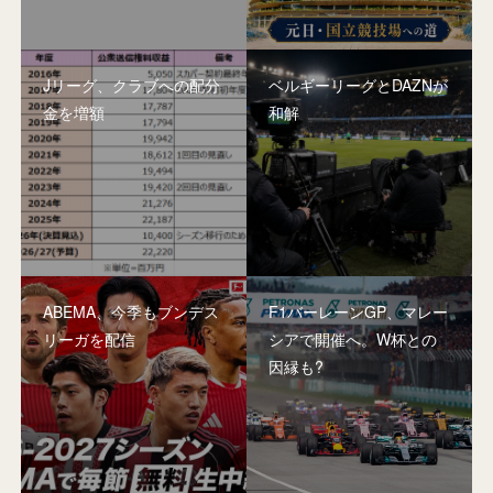
Jリーグ、クラブへの配分
ベルギーリーグとDAZNが
金を増額
和解
ABEMA、今季もブンデス
F1バーレーンGP、マレー
リーガを配信
シアで開催へ。W杯との
因縁も?