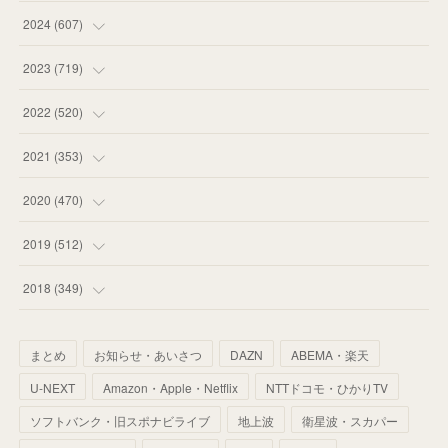
(
55
)
(
75
)
2024
(
607
)
(
58
)
(
63
)
(
51
)
2023
(
719
)
(
58
)
(
57
)
(
48
)
(
59
)
2022
(
520
)
(
53
)
(
60
)
(
35
)
(
52
)
(
65
)
2021
(
353
)
(
59
)
(
62
)
(
51
)
(
55
)
(
44
)
(
31
)
2020
(
470
)
(
55
)
(
55
)
(
60
)
(
63
)
(
41
)
(
33
)
(
34
)
2019
(
512
)
(
67
)
(
61
)
(
59
)
(
53
)
(
43
)
(
34
)
(
32
)
(
51
)
2018
(
349
)
(
64
)
(
59
)
(
66
)
(
46
)
(
30
)
(
33
)
(
46
)
(
37
)
まとめ
お知らせ・あいさつ
DAZN
ABEMA・楽天
(
52
)
(
51
)
(
61
)
(
42
)
(
25
)
(
36
)
(
44
)
(
35
)
U-NEXT
Amazon・Apple・Netflix
NTTドコモ・ひかりTV
(
68
)
(
40
)
(
54
)
(
41
)
(
29
)
(
33
)
(
42
)
(
40
)
ソフトバンク・旧スポナビライブ
地上波
衛星波・スカパー
(
60
)
(
50
)
(
56
)