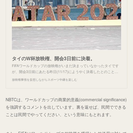
タイのW杯放映権、開会3日前に決着。
FIFAワールドカップの放映権がいまだ決まっていなかったタイです
が、開会3日前にあたる昨日(11/17)にようやく決着したとのこと…
放映権事情を妄想しながらスポーツ中継を楽しむ
NBTCは、ワールドカップの商業的意義(commercial significance)
を強調するコメントを出しています。裏を返せば、民間でできる
ことは民間でやってください、という意味にもとれます。