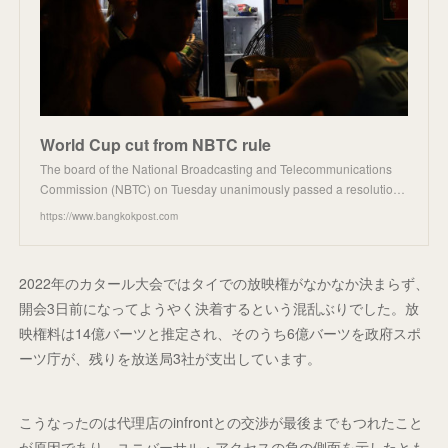
World Cup cut from NBTC rule
The board of the National Broadcasting and Telecommunications
Commission (NBTC) on Tuesday unanimously passed a resolutio…
https://www.bangkokpost.com
2022年のカタール大会ではタイでの放映権がなかなか決まらず、
開会3日前になってようやく決着するという混乱ぶりでした。放
映権料は14億バーツと推定され、そのうち6億バーツを政府スポ
ーツ庁が、残りを放送局3社が支出しています。
こうなったのは代理店のinfrontとの交渉が最後までもつれたこと
が原因であり、ユニバーサル・アクセスの負の側面を示したとも