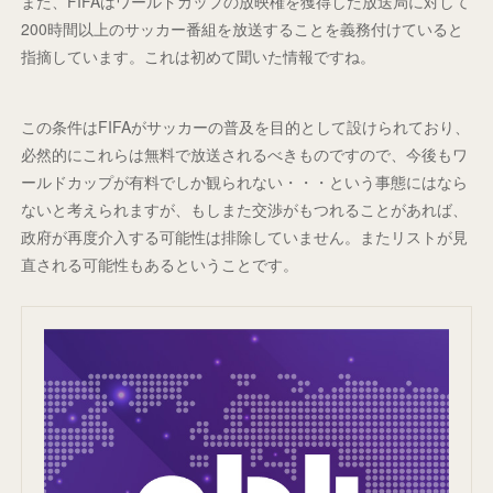
また、FIFAはワールドカップの放映権を獲得した放送局に対して
200時間以上のサッカー番組を放送することを義務付けていると
指摘しています。これは初めて聞いた情報ですね。
この条件はFIFAがサッカーの普及を目的として設けられており、
必然的にこれらは無料で放送されるべきものですので、今後もワ
ールドカップが有料でしか観られない・・・という事態にはなら
ないと考えられますが、もしまた交渉がもつれることがあれば、
政府が再度介入する可能性は排除していません。またリストが見
直される可能性もあるということです。