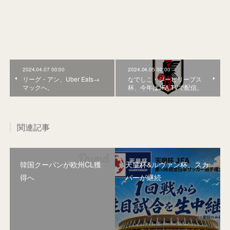
2024.04.07 00:00
2024.04.05 00:00
リーグ・アン、Uber Eats→
なでしこ・シービリーブス
マックへ。
杯、今年はJFA TVで配信。
関連記事
韓国クーパンが欧州CL獲
天皇杯&ルヴァン杯、スカ
得へ
パーが継続