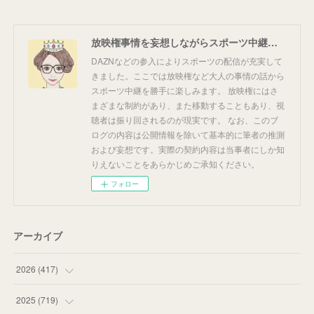
放映権事情を妄想しながらスポーツ中継を楽しむ
DAZNなどの参入によりスポーツの配信が充実して
きました。ここでは放映権など大人の事情の話から
スポーツ中継を勝手に楽しみます。 放映権にはさ
まざまな制約があり、また移動することもあり、視
聴者は振り回されるのが現実です。 なお、このブ
ログの内容は公開情報を除いて基本的に筆者の推測
および妄想です。実際の契約内容は当事者にしか知
りえないことをあらかじめご承知ください。
フォロー
アーカイブ
2026
(
417
)
(
12
)
2025
(
719
)