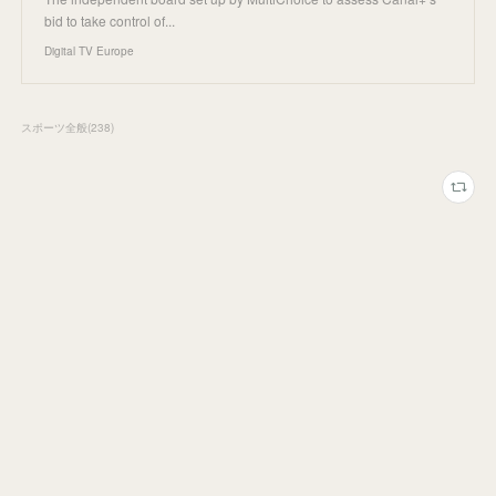
bid to take control of...
Digital TV Europe
スポーツ全般
(
238
)