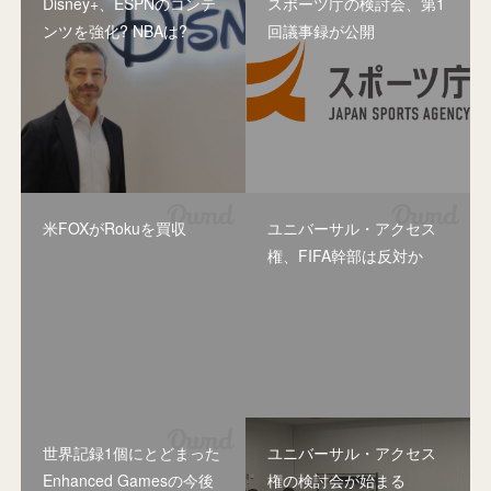
Disney+、ESPNのコンテ
スポーツ庁の検討会、第1
ンツを強化? NBAは?
回議事録が公開
米FOXがRokuを買収
ユニバーサル・アクセス
権、FIFA幹部は反対か
世界記録1個にとどまった
ユニバーサル・アクセス
Enhanced Gamesの今後
権の検討会が始まる