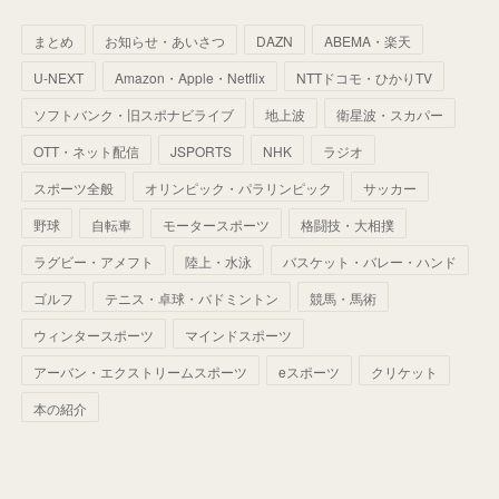
(
59
)
(
66
)
(
46
)
(
30
)
(
33
)
(
46
)
(
37
)
まとめ
お知らせ・あいさつ
DAZN
ABEMA・楽天
(
52
)
(
51
)
(
61
)
(
42
)
(
25
)
(
36
)
(
44
)
(
35
)
U-NEXT
Amazon・Apple・Netflix
NTTドコモ・ひかりTV
(
68
)
(
40
)
(
54
)
(
41
)
(
29
)
(
33
)
(
42
)
(
40
)
ソフトバンク・旧スポナビライブ
地上波
衛星波・スカパー
(
60
)
(
50
)
(
56
)
(
33
)
(
25
)
(
53
)
OTT・ネット配信
JSPORTS
NHK
ラジオ
(
50
)
(
39
)
(
42
)
スポーツ全般
(
58
)
オリンピック・パラリンピック
サッカー
(
56
)
(
38
)
(
32
)
(
41
)
(
34
)
(
42
)
野球
自転車
モータースポーツ
格闘技・大相撲
(
45
)
(
74
)
(
57
)
(
24
)
(
60
)
(
32
)
(
9
)
ラグビー・アメフト
陸上・水泳
バスケット・バレー・ハンド
(
70
)
(
41
)
(
28
)
(
13
)
(
37
)
(
22
)
ゴルフ
テニス・卓球・バドミントン
競馬・馬術
(
29
)
ウィンタースポーツ
(
29
)
マインドスポーツ
(
45
)
(
37
)
(
29
)
アーバン・エクストリームスポーツ
eスポーツ
クリケット
(
33
)
(
49
)
(
59
)
(
32
)
本の紹介
(
41
)
(
44
)
(
50
)
(
36
)
(
14
)