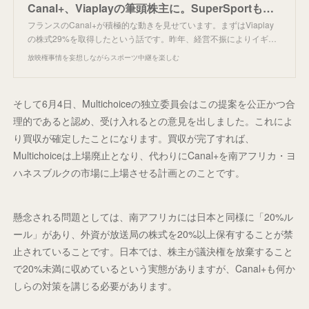
Canal+、Viaplayの筆頭株主に。SuperSportも標的。
フランスのCanal+が積極的な動きを見せています。まずはViaplay
の株式29%を取得したという話です。昨年、経営不振によりイギ…
放映権事情を妄想しながらスポーツ中継を楽しむ
そして6月4日、Multichoiceの独立委員会はこの提案を公正かつ合
理的であると認め、受け入れるとの意見を出しました。これによ
り買収が確定したことになります。買収が完了すれば、
Multichoiceは上場廃止となり、代わりにCanal+を南アフリカ・ヨ
ハネスブルクの市場に上場させる計画とのことです。
懸念される問題としては、南アフリカには日本と同様に「20%ル
ール」があり、外資が放送局の株式を20%以上保有することが禁
止されていることです。日本では、株主が議決権を放棄すること
で20%未満に収めているという実態がありますが、Canal+も何か
しらの対策を講じる必要があります。