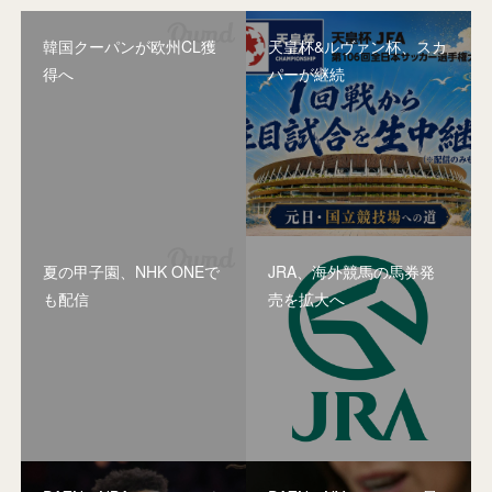
韓国クーパンが欧州CL獲
天皇杯&ルヴァン杯、スカ
得へ
パーが継続
夏の甲子園、NHK ONEで
JRA、海外競馬の馬券発
も配信
売を拡大へ