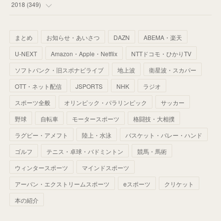
(
43
)
(
34
)
(
32
)
(
51
)
2018
(
349
)
(
64
)
(
59
)
(
66
)
(
46
)
(
30
)
(
33
)
(
46
)
(
37
)
まとめ
お知らせ・あいさつ
DAZN
ABEMA・楽天
(
52
)
(
51
)
(
61
)
(
42
)
(
25
)
(
36
)
(
44
)
(
35
)
U-NEXT
Amazon・Apple・Netflix
NTTドコモ・ひかりTV
(
68
)
(
40
)
(
54
)
(
41
)
(
29
)
(
33
)
(
42
)
(
40
)
ソフトバンク・旧スポナビライブ
地上波
衛星波・スカパー
(
60
)
(
50
)
(
56
)
(
33
)
(
25
)
(
53
)
OTT・ネット配信
JSPORTS
NHK
ラジオ
(
50
)
(
39
)
(
42
)
スポーツ全般
(
58
)
オリンピック・パラリンピック
サッカー
(
56
)
(
38
)
(
32
)
(
41
)
(
34
)
(
42
)
野球
自転車
モータースポーツ
格闘技・大相撲
(
45
)
(
74
)
(
57
)
(
24
)
(
60
)
(
32
)
(
9
)
ラグビー・アメフト
陸上・水泳
バスケット・バレー・ハンド
(
70
)
(
41
)
(
28
)
(
13
)
(
37
)
(
22
)
ゴルフ
テニス・卓球・バドミントン
競馬・馬術
(
29
)
ウィンタースポーツ
(
29
)
マインドスポーツ
(
45
)
(
37
)
(
29
)
アーバン・エクストリームスポーツ
eスポーツ
クリケット
(
33
)
(
49
)
(
59
)
(
32
)
本の紹介
(
41
)
(
44
)
(
50
)