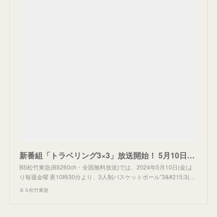
新番組「トラベリング3×3」放送開始！ 5月10日（金）スタート 番組MC 水溜りボンド カンタのコメントが到着！ ｜ ＢＳ松竹東急
BS松竹東急(BS260ch・全国無料放送)では、2024年5月10日(金)よ
り毎週金曜 夜10時30分より、3人制バスケットボール”3&#215;3(…
ＢＳ松竹東急