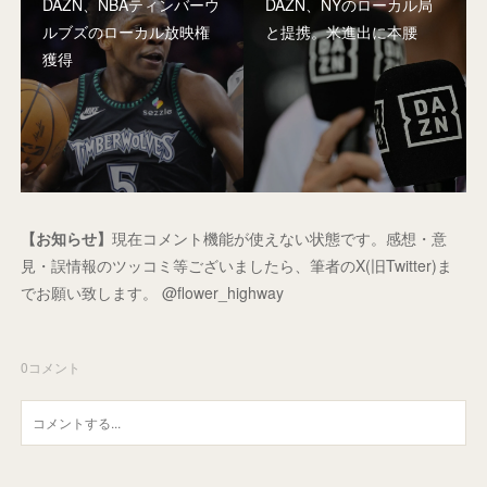
DAZN、NBAティンバーウ
DAZN、NYのローカル局
ルブズのローカル放映権
と提携。米進出に本腰
獲得
【お知らせ】
現在コメント機能が使えない状態です。感想・意
見・誤情報のツッコミ等ございましたら、筆者のX(旧Twitter)ま
でお願い致します。 @flower_highway
0
コメント