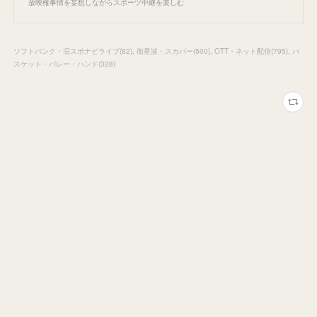
放映権事情を妄想しながらスポーツ中継を楽しむ
ソフトバンク・旧スポナビライブ
(
82
)
衛星波・スカパー
(
500
)
OTT・ネット配信
(
795
)
バ
スケット・バレー・ハンド
(
328
)