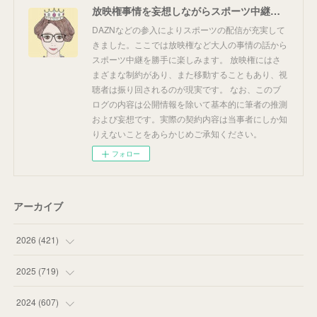
放映権事情を妄想しながらスポーツ中継を楽しむ
DAZNなどの参入によりスポーツの配信が充実して
きました。ここでは放映権など大人の事情の話から
スポーツ中継を勝手に楽しみます。 放映権にはさ
まざまな制約があり、また移動することもあり、視
聴者は振り回されるのが現実です。 なお、このブ
ログの内容は公開情報を除いて基本的に筆者の推測
および妄想です。実際の契約内容は当事者にしか知
りえないことをあらかじめご承知ください。
フォロー
アーカイブ
2026
(
421
)
(
16
)
2025
(
719
)
(
55
)
(
75
)
2024
(
607
)