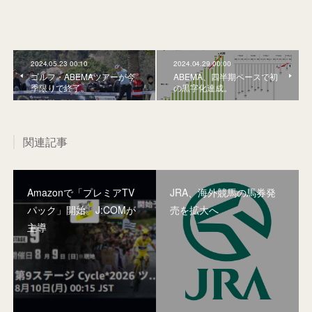
2024.05.23 00:10
2024.04.29 00:00
ゴルフ・ABEMAツアーが今
ABEMA、四半期ベースで初
季限りで終了。
の黒字化達成。
関連記事
Amazonで「プレミアTV
JRA、海外競馬の馬券発
パック」開始。J:COMが
売を拡大へ
主導