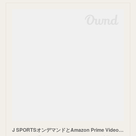
J SPORTSオンデマンドとAmazon Prime VideoチャンネルのJ SPORTSチャンネルの違いを知りたい | お客様サポート | J SPORTS【公式】