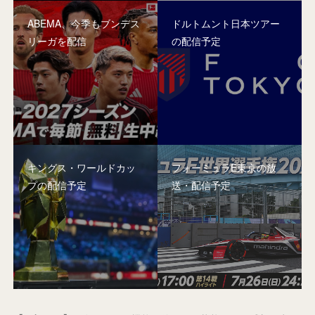
ABEMA、今季もブンデス
ドルトムント日本ツアー
リーガを配信
の配信予定
キングス・ワールドカッ
フォーミュラE東京の放
プの配信予定
送・配信予定