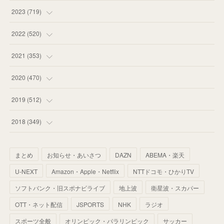
(
58
)
(
63
)
(
51
)
2023
(
719
)
(
58
)
(
57
)
(
48
)
(
59
)
2022
(
520
)
(
53
)
(
60
)
(
35
)
(
52
)
(
65
)
2021
(
353
)
(
59
)
(
62
)
(
51
)
(
55
)
(
44
)
(
31
)
2020
(
470
)
(
55
)
(
55
)
(
60
)
(
63
)
(
41
)
(
33
)
(
34
)
2019
(
512
)
(
67
)
(
61
)
(
59
)
(
53
)
(
43
)
(
34
)
(
32
)
(
51
)
2018
(
349
)
(
64
)
(
59
)
(
66
)
(
46
)
(
30
)
(
33
)
(
46
)
(
37
)
まとめ
お知らせ・あいさつ
DAZN
ABEMA・楽天
(
52
)
(
51
)
(
61
)
(
42
)
(
25
)
(
36
)
(
44
)
(
35
)
U-NEXT
Amazon・Apple・Netflix
NTTドコモ・ひかりTV
(
68
)
(
40
)
(
54
)
(
41
)
(
29
)
(
33
)
(
42
)
(
40
)
ソフトバンク・旧スポナビライブ
地上波
衛星波・スカパー
(
60
)
(
50
)
(
56
)
(
33
)
(
25
)
(
53
)
OTT・ネット配信
JSPORTS
NHK
ラジオ
(
50
)
(
39
)
(
42
)
スポーツ全般
(
58
)
オリンピック・パラリンピック
サッカー
(
56
)
(
38
)
(
32
)