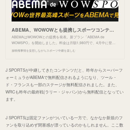
ABEMA、WOWOWとも提携しスポーツコンテンツ配信。
ABEMAはWOWOWとの提携を発表。新プラン「ABEMA de
WOWSPO」を開始しました。料金は月額1,980円で、4月中に登…
放映権事情を妄想しながらスポーツ中継を楽しむ
J SPORTSが中継してきたコンテンツだと、昨年からスーパーフ
ォーミュラがABEMAで無料配信されるようになり、ツール・
ド・フランスも一部のステージが無料配信されました。また、
WRCも昨年の最終戦(ラリー・ジャパン)から無料配信となってい
ます。
J SPORTSは固定ファンがついている一方で、なかなか新規のフ
ァンを取り込めず閉塞感が漂っているのかもしれません。ここ数