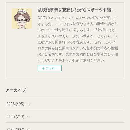
放映権事情を妄想しながらスポーツ中継を楽しむ
DAZNなどの参入によりスポーツの配信が充実して
きました。ここでは放映権など大人の事情の話から
スポーツ中継を勝手に楽しみます。 放映権にはさ
まざまな制約があり、また移動することもあり、視
聴者は振り回されるのが現実です。 なお、このブ
ログの内容は公開情報を除いて基本的に筆者の推測
および妄想です。実際の契約内容は当事者にしか知
りえないことをあらかじめご承知ください。
フォロー
アーカイブ
2026
(
425
)
(
20
)
2025
(
719
)
(
55
)
(
75
)
2024
(
607
)