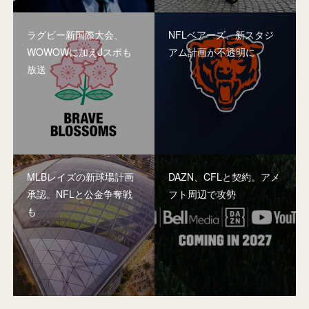
ラグビー新国際大会、
NFLベアーズ、新スタジ
WOWOWに加えJスポも
アム計画が不透明に
放送
MLBレイズの新球場計画
DAZN、CFLと契約。アメ
承認。NFLと公金争奪戦
フト周辺で攻勢
も