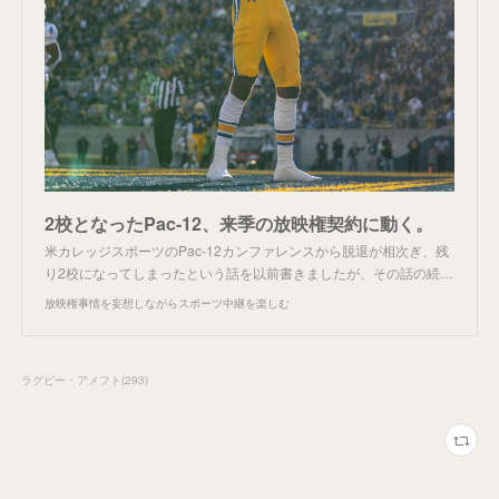
2校となったPac-12、来季の放映権契約に動く。
米カレッジスポーツのPac-12カンファレンスから脱退が相次ぎ、残
り2校になってしまったという話を以前書きましたが、その話の続…
放映権事情を妄想しながらスポーツ中継を楽しむ
ラグビー・アメフト
(
293
)