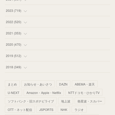
(
58
)
(
63
)
(
51
)
2023
(
719
)
(
58
)
(
57
)
(
48
)
(
59
)
2022
(
520
)
(
53
)
(
60
)
(
35
)
(
52
)
(
65
)
2021
(
353
)
(
59
)
(
62
)
(
51
)
(
55
)
(
44
)
(
31
)
2020
(
470
)
(
55
)
(
55
)
(
60
)
(
63
)
(
41
)
(
33
)
(
34
)
2019
(
512
)
(
67
)
(
61
)
(
59
)
(
53
)
(
43
)
(
34
)
(
32
)
(
51
)
2018
(
349
)
(
64
)
(
59
)
(
66
)
(
46
)
(
30
)
(
33
)
(
46
)
(
37
)
まとめ
お知らせ・あいさつ
DAZN
ABEMA・楽天
(
52
)
(
51
)
(
61
)
(
42
)
(
25
)
(
36
)
(
44
)
(
35
)
U-NEXT
Amazon・Apple・Netflix
NTTドコモ・ひかりTV
(
68
)
(
40
)
(
54
)
(
41
)
(
29
)
(
33
)
(
42
)
(
40
)
ソフトバンク・旧スポナビライブ
地上波
衛星波・スカパー
(
60
)
(
50
)
(
56
)
(
33
)
(
25
)
(
53
)
OTT・ネット配信
JSPORTS
NHK
ラジオ
(
50
)
(
39
)