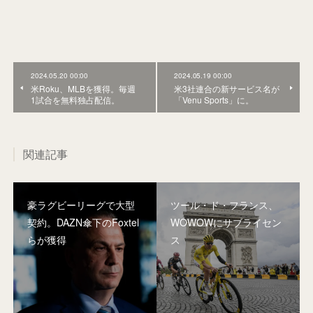
2024.05.20 00:00
2024.05.19 00:00
米Roku、MLBを獲得。毎週
米3社連合の新サービス名が
1試合を無料独占配信。
「Venu Sports」に。
関連記事
豪ラグビーリーグで大型
ツール・ド・フランス、
契約。DAZN傘下のFoxtel
WOWOWにサブライセン
らが獲得
ス