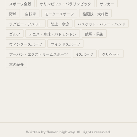
(
42
)
スポーツ全般
(
58
)
オリンピック・パラリンピック
サッカー
(
56
)
(
38
)
(
32
)
(
41
)
(
34
)
(
42
)
野球
自転車
モータースポーツ
格闘技・大相撲
(
45
)
(
74
)
(
57
)
(
24
)
(
60
)
(
32
)
(
9
)
ラグビー・アメフト
陸上・水泳
バスケット・バレー・ハンド
(
70
)
(
41
)
(
28
)
(
13
)
(
37
)
(
22
)
ゴルフ
テニス・卓球・バドミントン
競馬・馬術
(
29
)
ウィンタースポーツ
(
29
)
マインドスポーツ
(
45
)
(
37
)
(
29
)
アーバン・エクストリームスポーツ
eスポーツ
クリケット
(
33
)
(
49
)
(
59
)
(
32
)
本の紹介
(
41
)
(
44
)
(
50
)
(
36
)
(
14
)
Written by flower_highway. All rights reserved.