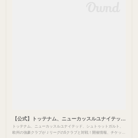
【公式】トッテナム、ニューカッスルユナイテッド、シュトゥットガルト、欧州の強豪クラブが来日！ 明治安田Ｊリーグワールドチャレンジ２０２４ powered by docomo
トッテナム、ニューカッスルユナイテッド、シュトゥットガルト、
欧州の強豪クラブがＪリーグの5クラブと対戦！開催情報、チケッ…