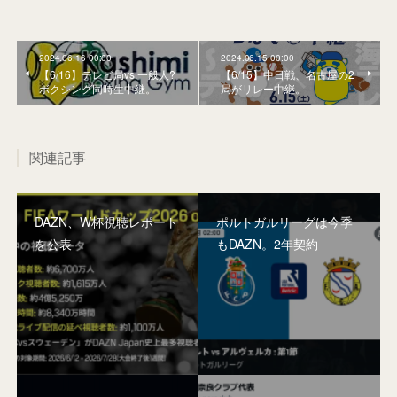
2024.06.16 00:00
2024.06.15 00:00
【6/16】テレビ局vs.一般人?
【6/15】中日戦、名古屋の2
ボクシング同時生中継。
局がリレー中継。
関連記事
DAZN、W杯視聴レポート
ポルトガルリーグは今季
を公表
もDAZN。2年契約