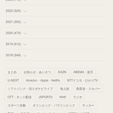
(
58
)
(
57
)
(
48
)
(
59
)
2022
(
520
)
(
53
)
(
60
)
(
35
)
(
52
)
(
65
)
2021
(
353
)
(
59
)
(
62
)
(
51
)
(
55
)
(
44
)
(
31
)
2020
(
470
)
(
55
)
(
55
)
(
60
)
(
63
)
(
41
)
(
33
)
(
34
)
2019
(
512
)
(
67
)
(
61
)
(
59
)
(
53
)
(
43
)
(
34
)
(
32
)
(
51
)
2018
(
349
)
(
64
)
(
59
)
(
66
)
(
46
)
(
30
)
(
33
)
(
46
)
(
37
)
まとめ
お知らせ・あいさつ
DAZN
ABEMA・楽天
(
52
)
(
51
)
(
61
)
(
42
)
(
25
)
(
36
)
(
44
)
(
35
)
U-NEXT
Amazon・Apple・Netflix
NTTドコモ・ひかりTV
(
68
)
(
40
)
(
54
)
(
41
)
(
29
)
(
33
)
(
42
)
(
40
)
ソフトバンク・旧スポナビライブ
地上波
衛星波・スカパー
(
60
)
(
50
)
(
56
)
(
33
)
(
25
)
(
53
)
OTT・ネット配信
JSPORTS
NHK
ラジオ
(
50
)
(
39
)
(
42
)
スポーツ全般
(
58
)
オリンピック・パラリンピック
サッカー
(
56
)
(
38
)
(
32
)
(
41
)
(
34
)
(
42
)