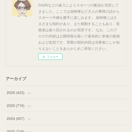
DAZNなどの参入によりスポーツの配信が充実して
きました。ここでは放映権など大人の事情の話から
スポーツ中継を勝手に楽しみます。 放映権にはさ
まざまな制約があり、また移動することもあり、視
聴者は振り回されるのが現実です。 なお、このブ
ログの内容は公開情報を除いて基本的に筆者の推測
および妄想です。実際の契約内容は当事者にしか知
りえないことをあらかじめご承知ください。
フォロー
アーカイブ
2026
(
423
)
(
18
)
2025
(
719
)
(
55
)
(
75
)
2024
(
607
)
(
58
)
(
63
)
(
51
)
2023
(
719
)