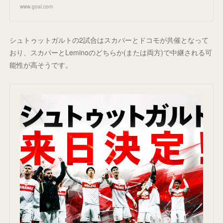
www.goal.com
シュトゥットガルトの2試合はスカパーとドコモが共催となって
おり、スカパーとLeminoのどちらか(または両方)で中継される可
能性が高そうです。