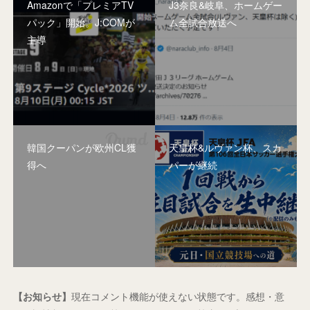
Amazonで「プレミアTV
J3奈良&岐阜、ホームゲー
パック」開始。J:COMが
ム全試合放送へ
主導
韓国クーパンが欧州CL獲
天皇杯&ルヴァン杯、スカ
得へ
パーが継続
【お知らせ】
現在コメント機能が使えない状態です。感想・意