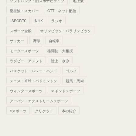
ソフトバンク・旧スポナビライブ
地上波
(
70
)
(
41
)
(
28
)
(
13
)
(
37
)
(
22
)
衛星波・スカパー
OTT・ネット配信
(
29
)
(
29
)
(
45
)
(
37
)
(
29
)
JSPORTS
NHK
ラジオ
(
33
)
(
49
)
(
59
)
(
32
)
スポーツ全般
オリンピック・パラリンピック
(
41
)
(
44
)
(
50
)
サッカー
野球
自転車
(
36
)
(
14
)
モータースポーツ
格闘技・大相撲
ラグビー・アメフト
陸上・水泳
バスケット・バレー・ハンド
ゴルフ
テニス・卓球・バドミントン
競馬・馬術
ウィンタースポーツ
マインドスポーツ
アーバン・エクストリームスポーツ
eスポーツ
クリケット
本の紹介