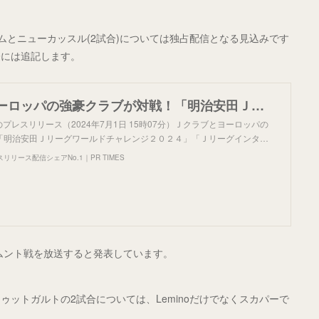
トッテナムとニューカッスル(2試合)については独占配信となる見込みです
際には追記します。
Ｊクラブとヨーロッパの強豪クラブが対戦！「明治安田Ｊリーグワールドチャレンジ２０２４」「Ｊリーグインターナショナルシリーズ２０２４」全5試合をLeminoで無料生配信！！
のプレスリリース（2024年7月1日 15時07分）Ｊクラブとヨーロッパの
「明治安田Ｊリーグワールドチャレンジ２０２４」「Ｊリーグインタ…
リース配信シェアNo.1｜PR TIMES
トムント戦を放送すると発表しています。
ットガルトの2試合については、Leminoだけでなくスカパーで