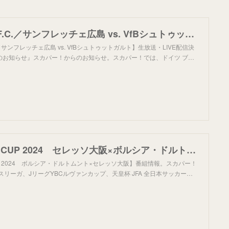
【京都サンガF.C.／サンフレッチェ広島 vs. VfBシュトゥットガルト】生放送・LIVE配信決定＆記念グッズ販売のお知らせ｜お知らせ｜スカパー！サッカー放送
／サンフレッチェ広島 vs. VfBシュトゥットガルト】生放送・LIVE配信決
のお知らせ』スカパー！からのお知らせ。スカパー！では、ドイツ ブ…
EUROJAPAN CUP 2024 セレッソ大阪×ボルシア・ドルトムント｜番組詳細｜オリジナルサッカー番組｜スカパー！サッカー放送
CUP 2024 ボルシア・ドルトムント×セレッソ大阪】番組情報。スカパー！
スリーガ、JリーグYBCルヴァンカップ、天皇杯 JFA 全日本サッカー…