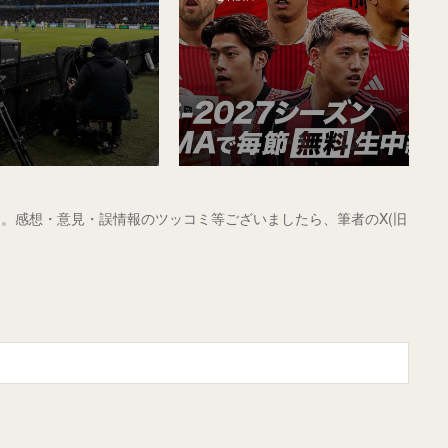
。感想・意見・誤情報のツッコミ等ございましたら、筆者のX(旧