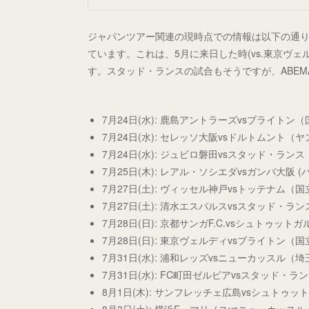
ジャパンツアー関連の現時点での情報は以下の通りで
ています。これは、5月に来日した時(vs.東京ヴ
す。スタッド・ランスの試合もそうですが、ABE
7月24日(水): 鹿島アントラーズvsブライトン（
7月24日(水): セレッソ大阪vsドルトムント（
7月24日(水): ジュビロ磐田vsスタッド・ラン
7月25日(木): レアル・ソシエダvsガンバ大阪 (
7月27日(土): ヴィッセル神戸vsトッテナム（国
7月27日(土): 清水エスパルスvsスタッド・ラ
7月28日(日): 京都サンガF.C.vsシュトゥット
7月28日(日): 東京ヴェルディvsブライトン（国立
7月31日(水): 浦和レッズvsニューカッスル（埼
7月31日(水): FC町田ゼルビアvsスタッド・ラ
8月1日(木): サンフレッチェ広島vsシュトゥ