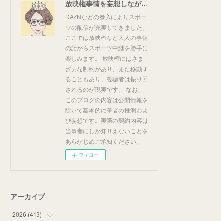
放映権事情を妄想しながらスポーツ中継を楽しむ
DAZNなどの参入によりスポー
ツの配信が充実してきました。
ここでは放映権など大人の事情
の話からスポーツ中継を勝手に
楽しみます。 放映権にはさま
ざまな制約があり、また移動す
ることもあり、視聴者は振り回
されるのが現実です。 なお、
このブログの内容は公開情報を
除いて基本的に筆者の推測およ
び妄想です。実際の契約内容は
当事者にしか知りえないことを
あらかじめご承知ください。
フォロー
アーカイブ
2026
(
419
)