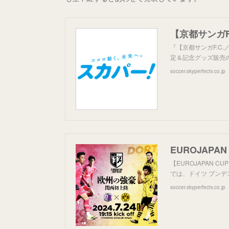
『【京都サンガF.C.
定＆記念グッズ販売
soccer.skyperfectv.co.jp
【EUROJAPAN 
では、ドイツ ブンデ
soccer.skyperfectv.co.jp