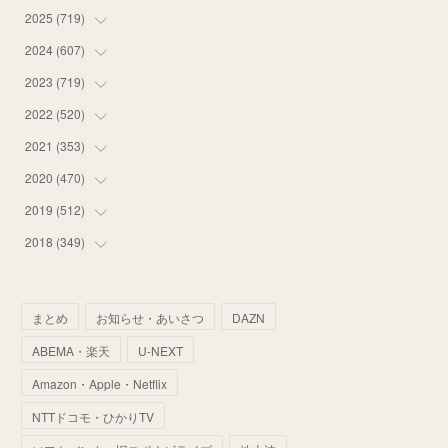
2025
(
719
(
14
)
)
(
55
)
2024
(
607
(
75
)
)
(
58
)
(
63
)
2023
(
719
(
51
)
)
(
58
)
(
57
)
(
48
)
2022
(
520
(
59
)
)
(
53
)
(
60
)
(
35
)
(
52
)
2021
(
353
(
65
)
)
(
59
)
(
62
)
(
51
)
(
55
)
(
44
)
2020
(
470
(
31
)
)
(
55
)
(
55
)
(
60
)
(
63
)
(
41
)
(
33
)
2019
(
512
(
34
)
)
(
67
)
(
61
)
(
59
)
(
53
)
(
43
)
(
34
)
(
32
)
2018
(
349
(
51
)
)
(
64
)
(
59
)
(
66
)
(
46
)
(
30
)
(
33
)
(
46
)
(
37
)
(
52
)
(
51
)
(
61
)
(
42
)
(
25
)
(
36
)
(
44
)
(
35
)
まとめ
お知らせ・あいさつ
DAZN
(
68
)
(
40
)
(
54
)
(
41
)
(
29
)
(
33
)
(
42
)
(
40
)
ABEMA・楽天
U-NEXT
(
60
)
(
50
)
(
56
)
(
33
)
(
25
)
(
53
)
(
50
)
(
39
)
Amazon・Apple・Netflix
(
42
)
(
58
)
(
56
)
(
38
)
(
32
)
(
41
)
(
34
)
(
42
)
NTTドコモ・ひかりTV
(
45
)
(
74
)
(
57
)
(
24
)
(
60
)
(
32
)
(
9
)