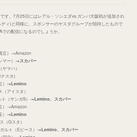
す。7月25日にはレアル・ソシエダvs.ガンバ大阪戦が追加され
ェルディ)と同様に、スポンサーのヤスダグループが招待したもので
MAでの配信になるのでしょうか。
国立）→Amazon
ヤンマー）
→スカパー
ス（ヤマハ）
パナスタ)
立）
→Lemino
ンス（アイスタ）
ガルト（サンガS）
→Lemino、スカパー
）→Amazon
玉）
→Lemino
ンス（Gスタ）
ットガルト（Eピース）
→Lemino、スカパー