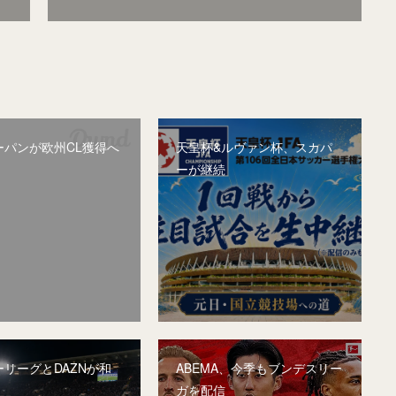
ーパンが欧州CL獲得へ
天皇杯&ルヴァン杯、スカパ
ーが継続
リーグとDAZNが和
ABEMA、今季もブンデスリー
ガを配信