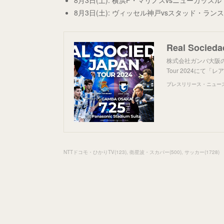
8月3日(土): 横浜F・マリノスvsニューカッス
8月3日(土): ヴィッセル神戸vsスタッド・ラン
株式会社ガンバ大阪のプレス
Tour 2024にて
プレスリリース・ニュースリ
NTTドコモ・ひかりTV
(
123
)
衛星波・スカパー
(
500
)
サッカー
(
1728
)