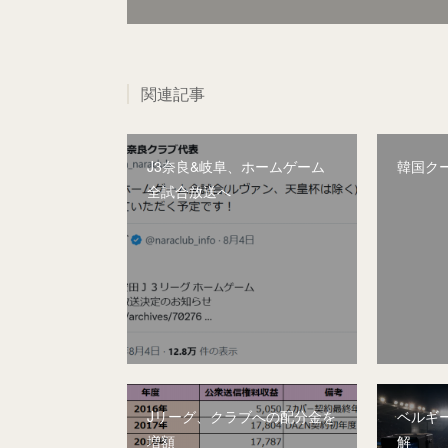
関連記事
J3奈良&岐阜、ホームゲーム
韓国ク
全試合放送へ
Jリーグ、クラブへの配分金を
ベルギー
増額
解